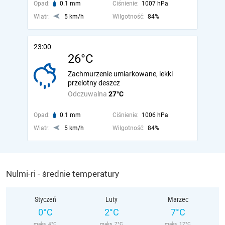
Opad:
0.1 mm
Ciśnienie:
1007 hPa
Wiatr:
5 km/h
Wilgotność:
84%
23:00
26°C
Zachmurzenie umiarkowane, lekki
przelotny deszcz
Odczuwalna
27°C
Opad:
0.1 mm
Ciśnienie:
1006 hPa
Wiatr:
5 km/h
Wilgotność:
84%
Nulmi-ri - średnie temperatury
Styczeń
Luty
Marzec
0°C
2°C
7°C
maks. 4°C
maks. 7°C
maks. 12°C