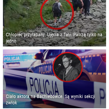
Chłopiec przyłapany. Ujęcia z Tatr. Patrzą tylko na
jedno
Ciało aktora na Bachledówce. Są wyniki sekcji
zwłok