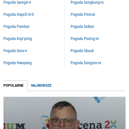
Pogoda Samgŏ-ri
Pogoda Songbung-ni
Pogoda Hapch’ŏl-li
Pogoda Pŏmsil
Pogoda Pambat
Pogoda Solbat
Pogoda Kop’yŏng
Pogoda Pisŏng-ni
Pogoda Sora-ri
Pogoda Obusil
Pogoda Hwayang
Pogoda Songŭm-ni
POPULARNE
NAJNOWSZE