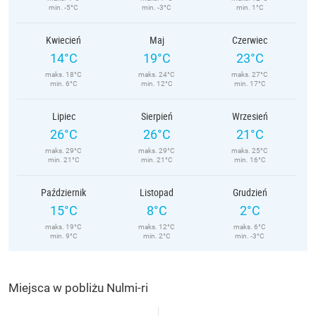
min. -5°C
min. -3°C
min. 1°C
Kwiecień
Maj
Czerwiec
14°C
19°C
23°C
maks. 18°C
maks. 24°C
maks. 27°C
min. 6°C
min. 12°C
min. 17°C
Lipiec
Sierpień
Wrzesień
26°C
26°C
21°C
maks. 29°C
maks. 29°C
maks. 25°C
min. 21°C
min. 21°C
min. 16°C
Październik
Listopad
Grudzień
15°C
8°C
2°C
maks. 19°C
maks. 12°C
maks. 6°C
min. 9°C
min. 2°C
min. -3°C
Miejsca w pobliżu Nulmi-ri