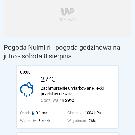
Pogoda Nulmi-ri - pogoda godzinowa na
jutro
- sobota 8 sierpnia
00:00
27°C
Zachmurzenie umiarkowane, lekki
przelotny deszcz
Odczuwalna
29°C
Opad:
0.1 mm
Ciśnienie:
1004 hPa
Wiatr:
6 km/h
Wilgotność:
76%