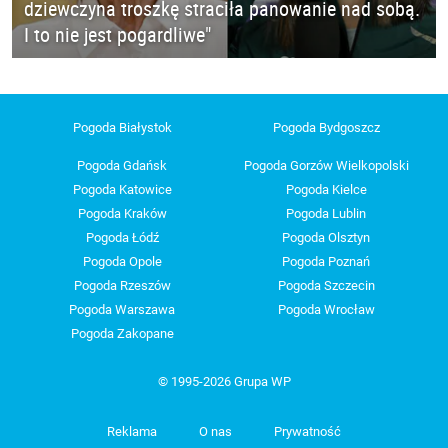
dziewczyna troszkę straciła panowanie nad sobą.
I to nie jest pogardliwe"
Pogoda Białystok
Pogoda Bydgoszcz
Pogoda Gdańsk
Pogoda Gorzów Wielkopolski
Pogoda Katowice
Pogoda Kielce
Pogoda Kraków
Pogoda Lublin
Pogoda Łódź
Pogoda Olsztyn
Pogoda Opole
Pogoda Poznań
Pogoda Rzeszów
Pogoda Szczecin
Pogoda Warszawa
Pogoda Wrocław
Pogoda Zakopane
© 1995-2026 Grupa WP
Reklama
O nas
Prywatność