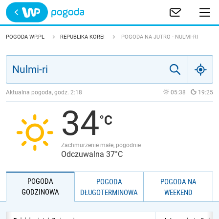
Trwa ładowanie
POLSKA
POGODA WP.PL
REPUBLIKA KOREI
POGODA NA JUTRO - NULMI-RI
EUROPA
ŚWIAT
Aktualna pogoda, godz.
2:18
05:38
19:25
34
JAKOŚĆ POWIETRZA
Zachmurzenie małe, pogodnie
Odczuwalna 37°C
POGODA
POGODA
POGODA NA
GODZINOWA
DŁUGOTERMINOWA
WEEKEND