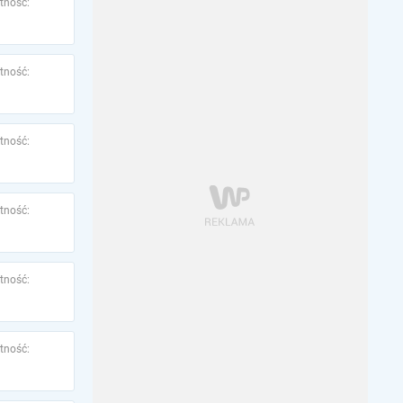
tność:
tność:
tność:
tność:
tność:
tność: