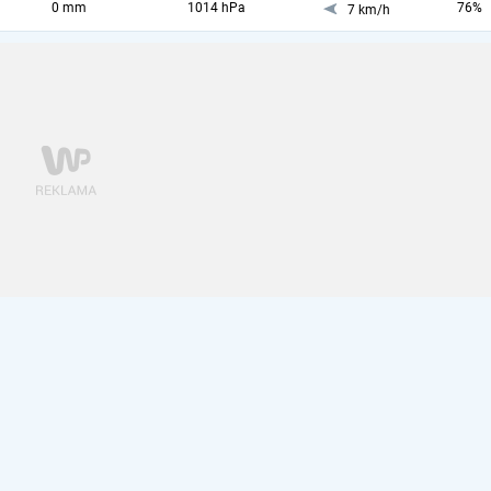
0 mm
1014 hPa
76%
7 km/h