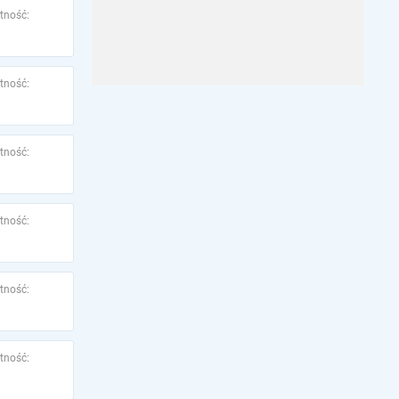
tność:
tność:
tność:
tność:
tność:
tność: