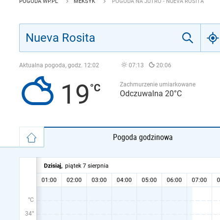
POGODA WP.PL
MEKSYK
POGODA NA JUTRO - NUEVA ROSITA
Aktualna pogoda, godz.
12:02
07:13
20:06
19
Zachmurzenie umiarkowane
Odczuwalna 20°C
Pogoda godzinowa
°C
34°