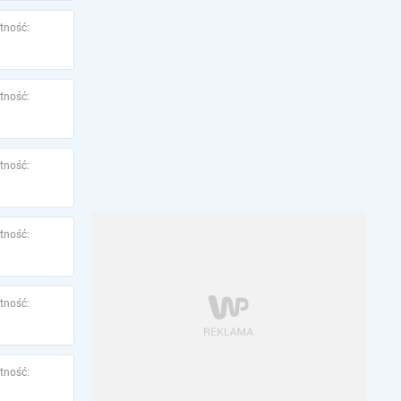
tność:
tność:
tność:
tność:
tność:
tność: