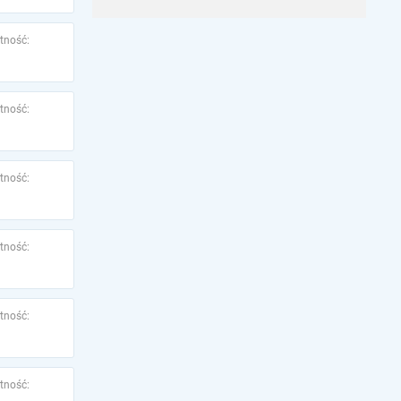
tność:
tność:
tność:
tność:
tność:
tność: