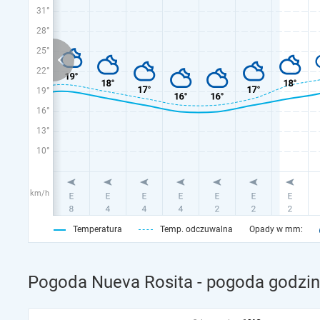
31°
28°
25°
22°
19°
16°
13°
10°
km/h
Temperatura
Temp. odczuwalna
Opady w mm:
Pogoda Nueva Rosita - pogoda godzin