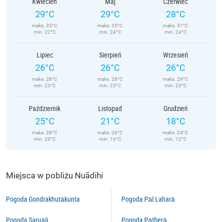
Kwiecień
Maj
Czerwiec
29°C
29°C
28°C
maks. 35°C
maks. 35°C
maks. 31°C
min. 22°C
min. 24°C
min. 24°C
Lipiec
Sierpień
Wrzesień
26°C
26°C
26°C
maks. 28°C
maks. 28°C
maks. 29°C
min. 23°C
min. 23°C
min. 23°C
Październik
Listopad
Grudzień
25°C
21°C
18°C
maks. 28°C
maks. 26°C
maks. 24°C
min. 20°C
min. 16°C
min. 12°C
Miejsca w pobliżu Nuādihi
Pogoda Gondrakhutākunta
Pogoda Pāl Laharā
Pogoda Saruāli
Pogoda Pātberā