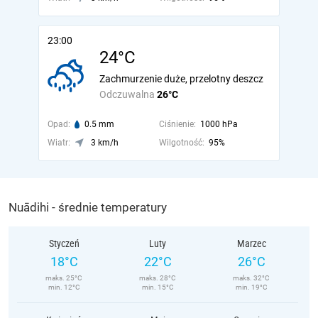
23:00
24°C
Zachmurzenie duże, przelotny deszcz
Odczuwalna
26°C
Opad:
0.5 mm
Ciśnienie:
1000 hPa
Wiatr:
3 km/h
Wilgotność:
95%
Nuādihi - średnie temperatury
Styczeń
Luty
Marzec
18°C
22°C
26°C
maks. 25°C
maks. 28°C
maks. 32°C
min. 12°C
min. 15°C
min. 19°C