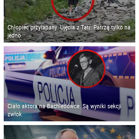
Chłopiec przyłapany. Ujęcia z Tatr. Patrzą tylko na
jedno
Ciało aktora na Bachledówce. Są wyniki sekcji
zwłok