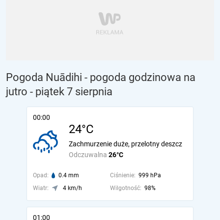
Pogoda Nuādihi - pogoda godzinowa na
jutro
- piątek 7 sierpnia
00:00
24°C
Zachmurzenie duże, przelotny deszcz
Odczuwalna
26°C
Opad:
0.4 mm
Ciśnienie:
999 hPa
Wiatr:
4 km/h
Wilgotność:
98%
01:00