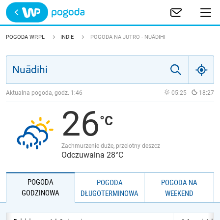
Trwa ładowanie
POLSKA
POGODA WP.PL
INDIE
POGODA NA JUTRO - NUĀDIHI
EUROPA
ŚWIAT
Aktualna pogoda, godz.
1:46
05:25
18:27
26
JAKOŚĆ POWIETRZA
Zachmurzenie duże, przelotny deszcz
Odczuwalna 28°C
POGODA
POGODA
POGODA NA
GODZINOWA
DŁUGOTERMINOWA
WEEKEND