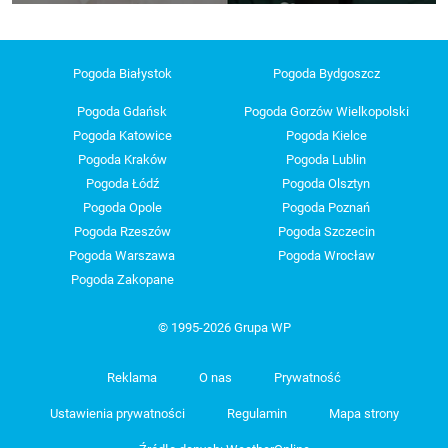
Pogoda Białystok
Pogoda Bydgoszcz
Pogoda Gdańsk
Pogoda Gorzów Wielkopolski
Pogoda Katowice
Pogoda Kielce
Pogoda Kraków
Pogoda Lublin
Pogoda Łódź
Pogoda Olsztyn
Pogoda Opole
Pogoda Poznań
Pogoda Rzeszów
Pogoda Szczecin
Pogoda Warszawa
Pogoda Wrocław
Pogoda Zakopane
© 1995-2026 Grupa WP
Reklama
O nas
Prywatność
Ustawienia prywatności
Regulamin
Mapa strony