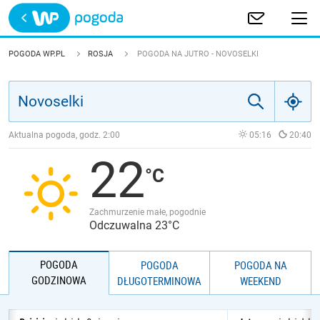
Trwa ładowanie
POLSKA
POGODA WP.PL
ROSJA
POGODA NA JUTRO - NOVOSELKI
EUROPA
ŚWIAT
Aktualna pogoda, godz.
2:00
05:16
20:40
22
JAKOŚĆ POWIETRZA
Zachmurzenie małe, pogodnie
Odczuwalna 23°C
POGODA
POGODA
POGODA NA
GODZINOWA
DŁUGOTERMINOWA
WEEKEND