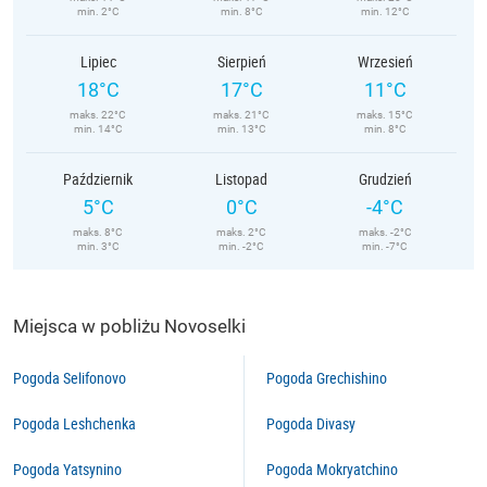
min. 2°C
min. 8°C
min. 12°C
Lipiec
Sierpień
Wrzesień
18°C
17°C
11°C
maks. 22°C
maks. 21°C
maks. 15°C
min. 14°C
min. 13°C
min. 8°C
Październik
Listopad
Grudzień
5°C
0°C
-4°C
maks. 8°C
maks. 2°C
maks. -2°C
min. 3°C
min. -2°C
min. -7°C
Miejsca w pobliżu Novoselki
Pogoda Selifonovo
Pogoda Grechishino
Pogoda Leshchenka
Pogoda Divasy
Pogoda Yatsynino
Pogoda Mokryatchino