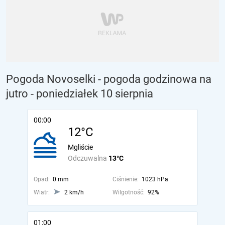
Pogoda Novoselki - pogoda godzinowa na
jutro
- poniedziałek 10 sierpnia
00:00
12°C
Mgliście
Odczuwalna
13°C
Opad:
0 mm
Ciśnienie:
1023 hPa
Wiatr:
2 km/h
Wilgotność:
92%
01:00