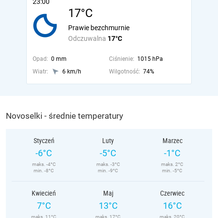
23:00
17°C
Prawie bezchmurnie
Odczuwalna
17°C
Opad:
0 mm
Ciśnienie:
1015 hPa
Wiatr:
6 km/h
Wilgotność:
74%
Novoselki - średnie temperatury
Styczeń
Luty
Marzec
-6°C
-5°C
-1°C
maks. -4°C
maks. -3°C
maks. 2°C
min. -8°C
min. -9°C
min. -5°C
Kwiecień
Maj
Czerwiec
7°C
13°C
16°C
maks. 11°C
maks. 17°C
maks. 20°C