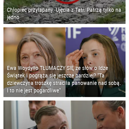
Chłopiec przyłapany. Ujęcia z Tatr. Patrzą tylko na
jedno
Ewa Woydyłło TŁUMACZY SIĘ ze słów o Idze
Świątek i pogrąża się jeszcze bardziej? "Ta
dziewczyna troszkę straciła panowanie nad sobą.
I to nie jest pogardliwe"