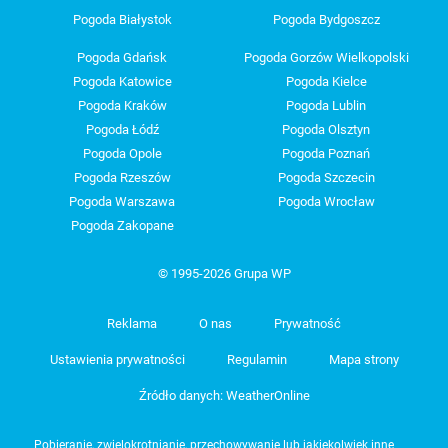
Pogoda Białystok
Pogoda Bydgoszcz
Pogoda Gdańsk
Pogoda Gorzów Wielkopolski
Pogoda Katowice
Pogoda Kielce
Pogoda Kraków
Pogoda Lublin
Pogoda Łódź
Pogoda Olsztyn
Pogoda Opole
Pogoda Poznań
Pogoda Rzeszów
Pogoda Szczecin
Pogoda Warszawa
Pogoda Wrocław
Pogoda Zakopane
© 1995-2026 Grupa WP
Reklama
O nas
Prywatność
Ustawienia prywatności
Regulamin
Mapa strony
Źródło danych: WeatherOnline
Pobieranie, zwielokrotnianie, przechowywanie lub jakiekolwiek inne