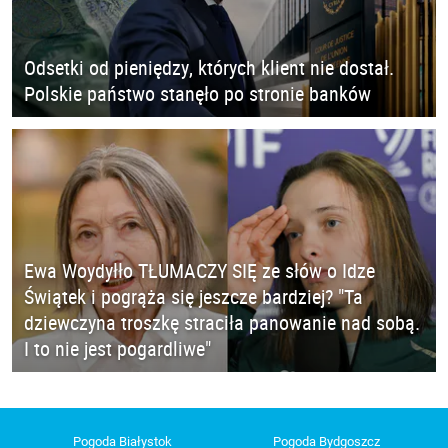
Odsetki od pieniędzy, których klient nie dostał.
Polskie państwo stanęło po stronie banków
Ewa Woydyłło TŁUMACZY SIĘ ze słów o Idze
Świątek i pogrąża się jeszcze bardziej? "Ta
dziewczyna troszkę straciła panowanie nad sobą.
I to nie jest pogardliwe"
Pogoda Białystok
Pogoda Bydgoszcz