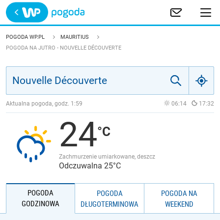
Trwa ładowanie
POLSKA
POGODA WP.PL
MAURITIUS
POGODA NA JUTRO - NOUVELLE DÉCOUVERTE
EUROPA
ŚWIAT
Aktualna pogoda, godz.
1:59
06:14
17:32
JAKOŚĆ POWIETRZA
24
Zachmurzenie umiarkowane, deszcz
Odczuwalna 25°C
POGODA
POGODA
POGODA NA
GODZINOWA
DŁUGOTERMINOWA
WEEKEND