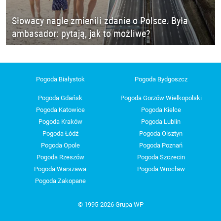
Słowacy nagle zmienili zdanie o Polsce. Była
ambasador: pytają, jak to możliwe?
Pogoda Białystok
Pogoda Bydgoszcz
Pogoda Gdańsk
Pogoda Gorzów Wielkopolski
Pogoda Katowice
Pogoda Kielce
Pogoda Kraków
Pogoda Lublin
Pogoda Łódź
Pogoda Olsztyn
Pogoda Opole
Pogoda Poznań
Pogoda Rzeszów
Pogoda Szczecin
Pogoda Warszawa
Pogoda Wrocław
Pogoda Zakopane
© 1995-2026 Grupa WP