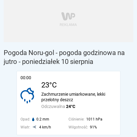
Pogoda Noru-gol - pogoda godzinowa na
jutro
- poniedziałek 10 sierpnia
00:00
23°C
Zachmurzenie umiarkowane, lekki
przelotny deszcz
Odczuwalna
24°C
Opad:
0.2 mm
Ciśnienie:
1011 hPa
Wiatr:
4 km/h
Wilgotność:
91%