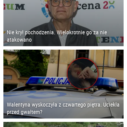
Nie krył pochodzenia. Wielokrotnie go za nie
atakowano
Walentyna wyskoczyła z czwartego piętra. Uciekła
przed gwałtem?