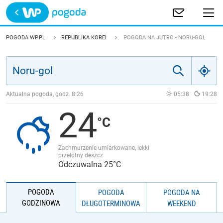
Trwa ładowanie
POLSKA
POGODA WP.PL
REPUBLIKA KOREI
POGODA NA JUTRO - NORU-GOL
EUROPA
ŚWIAT
Aktualna pogoda, godz.
8:26
05:38
19:28
24
JAKOŚĆ POWIETRZA
Zachmurzenie umiarkowane, lekki
przelotny deszcz
Odczuwalna 25°C
POGODA
POGODA
POGODA NA
GODZINOWA
DŁUGOTERMINOWA
WEEKEND