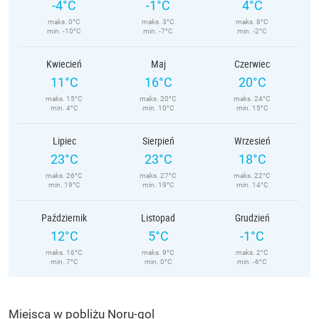
-4°C
-1°C
4°C
maks. 0°C
maks. 3°C
maks. 8°C
min. -10°C
min. -7°C
min. -2°C
Kwiecień
Maj
Czerwiec
11°C
16°C
20°C
maks. 15°C
maks. 20°C
maks. 24°C
min. 4°C
min. 10°C
min. 15°C
Lipiec
Sierpień
Wrzesień
23°C
23°C
18°C
maks. 26°C
maks. 27°C
maks. 22°C
min. 19°C
min. 19°C
min. 14°C
Październik
Listopad
Grudzień
12°C
5°C
-1°C
maks. 16°C
maks. 9°C
maks. 2°C
min. 7°C
min. 0°C
min. -6°C
Miejsca w pobliżu Noru-gol