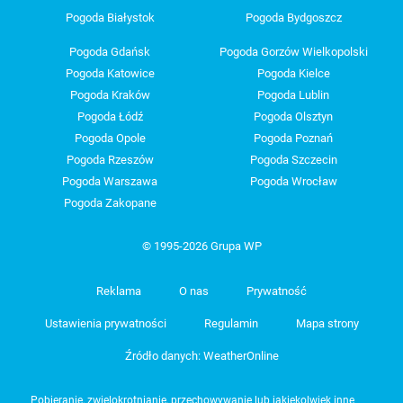
Pogoda Białystok
Pogoda Bydgoszcz
Pogoda Gdańsk
Pogoda Gorzów Wielkopolski
Pogoda Katowice
Pogoda Kielce
Pogoda Kraków
Pogoda Lublin
Pogoda Łódź
Pogoda Olsztyn
Pogoda Opole
Pogoda Poznań
Pogoda Rzeszów
Pogoda Szczecin
Pogoda Warszawa
Pogoda Wrocław
Pogoda Zakopane
© 1995-2026 Grupa WP
Reklama
O nas
Prywatność
Ustawienia prywatności
Regulamin
Mapa strony
Źródło danych: WeatherOnline
Pobieranie, zwielokrotnianie, przechowywanie lub jakiekolwiek inne