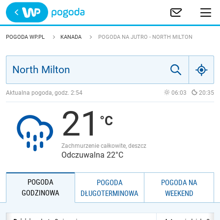
Trwa ładowanie
POLSKA
POGODA WP.PL
KANADA
POGODA NA JUTRO - NORTH MILTON
EUROPA
ŚWIAT
Aktualna pogoda, godz.
2:54
06:03
20:35
21
JAKOŚĆ POWIETRZA
Zachmurzenie całkowite, deszcz
Odczuwalna 22°C
POGODA
POGODA
POGODA NA
GODZINOWA
DŁUGOTERMINOWA
WEEKEND