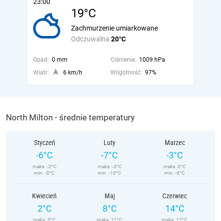
23:00
19°C
Zachmurzenie umiarkowane
Odczuwalna
20°C
Opad:
0 mm
Ciśnienie:
1009 hPa
Wiatr:
6 km/h
Wilgotność:
97%
North Milton - średnie temperatury
Styczeń
Luty
Marzec
-6°C
-7°C
-3°C
maks. -2°C
maks. -3°C
maks. 0°C
min. -8°C
min. -10°C
min. -6°C
Kwiecień
Maj
Czerwiec
2°C
8°C
14°C
maks. 5°C
maks. 11°C
maks. 17°C