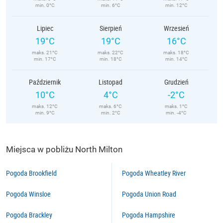
min. 0°C
min. 6°C
min. 12°C
Lipiec
Sierpień
Wrzesień
19°C
19°C
16°C
maks. 21°C
maks. 22°C
maks. 18°C
min. 17°C
min. 18°C
min. 14°C
Październik
Listopad
Grudzień
10°C
4°C
-2°C
maks. 12°C
maks. 6°C
maks. 1°C
min. 9°C
min. 2°C
min. -4°C
Miejsca w pobliżu North Milton
Pogoda Brookfield
Pogoda Wheatley River
Pogoda Winsloe
Pogoda Union Road
Pogoda Brackley
Pogoda Hampshire