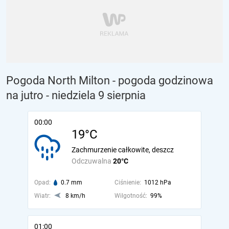
Pogoda North Milton - pogoda godzinowa
na jutro
- niedziela 9 sierpnia
00:00
19°C
Zachmurzenie całkowite, deszcz
Odczuwalna
20°C
Opad:
0.7 mm
Ciśnienie:
1012 hPa
Wiatr:
8 km/h
Wilgotność:
99%
01:00