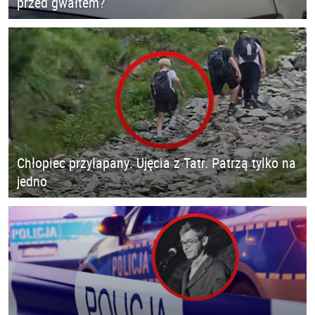
przed gwałtem?
Chłopiec przyłapany. Ujęcia z Tatr. Patrzą tylko na
jedno