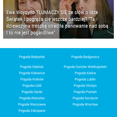
Ewa Woydyłło TŁUMACZY SIĘ ze słów o Idze
Świątek i pogrąża się jeszcze bardziej? "Ta
dziewczyna troszkę straciła panowanie nad sobą.
I to nie jest pogardliwe"
Pogoda Białystok
Pogoda Bydgoszcz
Pogoda Gdańsk
Pogoda Gorzów Wielkopolski
Pogoda Katowice
Pogoda Kielce
Pogoda Kraków
Pogoda Lublin
Pogoda Łódź
Pogoda Olsztyn
Pogoda Opole
Pogoda Poznań
Pogoda Rzeszów
Pogoda Szczecin
Pogoda Warszawa
Pogoda Wrocław
Pogoda Zakopane