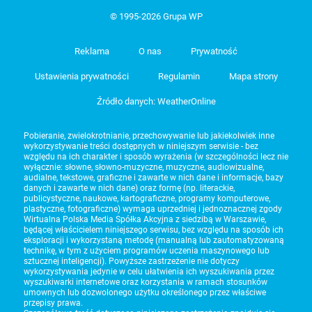
© 1995-2026 Grupa WP
Reklama
O nas
Prywatność
Ustawienia prywatności
Regulamin
Mapa strony
Źródło danych: WeatherOnline
Pobieranie, zwielokrotnianie, przechowywanie lub jakiekolwiek inne
wykorzystywanie treści dostępnych w niniejszym serwisie - bez
względu na ich charakter i sposób wyrażenia (w szczególności lecz nie
wyłącznie: słowne, słowno-muzyczne, muzyczne, audiowizualne,
audialne, tekstowe, graficzne i zawarte w nich dane i informacje, bazy
danych i zawarte w nich dane) oraz formę (np. literackie,
publicystyczne, naukowe, kartograficzne, programy komputerowe,
plastyczne, fotograficzne) wymaga uprzedniej i jednoznacznej zgody
Wirtualna Polska Media Spółka Akcyjna z siedzibą w Warszawie,
będącej właścicielem niniejszego serwisu, bez względu na sposób ich
eksploracji i wykorzystaną metodę (manualną lub zautomatyzowaną
technikę, w tym z użyciem programów uczenia maszynowego lub
sztucznej inteligencji). Powyższe zastrzeżenie nie dotyczy
wykorzystywania jedynie w celu ułatwienia ich wyszukiwania przez
wyszukiwarki internetowe oraz korzystania w ramach stosunków
umownych lub dozwolonego użytku określonego przez właściwe
przepisy prawa.