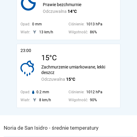
Prawie bezchmurnie
Odczuwalna
14°C
Opad:
0 mm
Ciśnienie:
1013 hPa
Wiatr:
13 km/h
Wilgotność:
86%
23:00
15°C
Zachmurzenie umiarkowane, lekki
deszcz
Odczuwalna
15°C
Opad:
0.2 mm
Ciśnienie:
1012 hPa
Wiatr:
8 km/h
Wilgotność:
90%
Noria de San Isidro - średnie temperatury