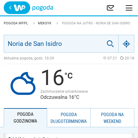
Trwa ładowanie
POLSKA
POGODA WP.PL
MEKSYK
POGODA NA JUTRO - NORIA DE SAN ISIDRO
EUROPA
ŚWIAT
Aktualna pogoda, godz.
10:24
07:21
20:18
16
JAKOŚĆ POWIETRZA
Zachmurzenie umiarkowane
Odczuwalna 16°C
POGODA
POGODA
POGODA NA
GODZINOWA
DŁUGOTERMINOWA
WEEKEND