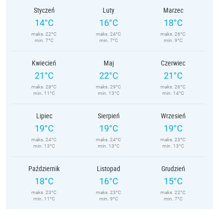
Styczeń
Luty
Marzec
14°C
16°C
18°C
maks. 22°C
maks. 24°C
maks. 26°C
min. 7°C
min. 7°C
min. 9°C
Kwiecień
Maj
Czerwiec
21°C
22°C
21°C
maks. 28°C
maks. 29°C
maks. 26°C
min. 11°C
min. 13°C
min. 14°C
Lipiec
Sierpień
Wrzesień
19°C
19°C
19°C
maks. 24°C
maks. 24°C
maks. 23°C
min. 13°C
min. 13°C
min. 13°C
Październik
Listopad
Grudzień
18°C
16°C
15°C
maks. 23°C
maks. 23°C
maks. 22°C
min. 11°C
min. 9°C
min. 7°C