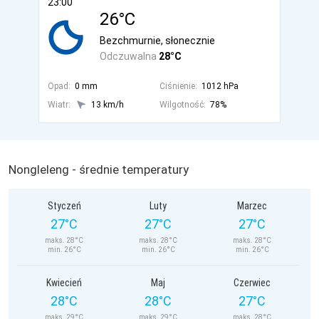
23:00
26°C
Bezchmurnie, słonecznie
Odczuwalna
28°C
Opad:
0 mm
Ciśnienie:
1012 hPa
Wiatr:
13 km/h
Wilgotność:
78%
Nongleleng - średnie temperatury
Styczeń
Luty
Marzec
27°C
27°C
27°C
maks. 28°C
maks. 28°C
maks. 28°C
min. 26°C
min. 26°C
min. 26°C
Kwiecień
Maj
Czerwiec
28°C
28°C
27°C
maks. 29°C
maks. 29°C
maks. 28°C