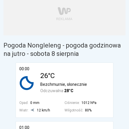
Pogoda Nongleleng - pogoda godzinowa
na jutro
- sobota 8 sierpnia
00:00
26°C
Bezchmurnie, słonecznie
Odczuwalna
28°C
Opad:
0 mm
Ciśnienie:
1012 hPa
Wiatr:
12 km/h
Wilgotność:
80%
01:00