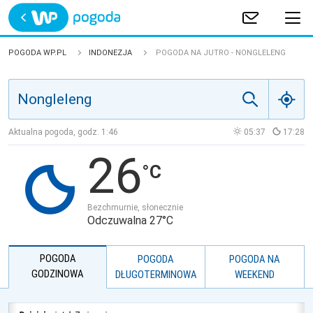
Trwa ładowanie
POLSKA
POGODA WP.PL
INDONEZJA
POGODA NA JUTRO - NONGLELENG
EUROPA
ŚWIAT
Aktualna pogoda, godz.
1:46
05:37
17:28
26
JAKOŚĆ POWIETRZA
Bezchmurnie, słonecznie
Odczuwalna 27°C
POGODA
POGODA
POGODA NA
GODZINOWA
DŁUGOTERMINOWA
WEEKEND