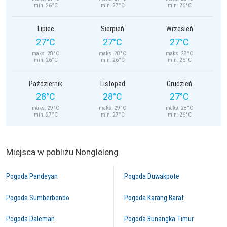
min. 26°C
min. 27°C
min. 26°C
Lipiec
Sierpień
Wrzesień
27°C
27°C
27°C
maks. 28°C
maks. 28°C
maks. 28°C
min. 26°C
min. 26°C
min. 26°C
Październik
Listopad
Grudzień
28°C
28°C
27°C
maks. 29°C
maks. 29°C
maks. 28°C
min. 27°C
min. 27°C
min. 26°C
Miejsca w pobliżu Nongleleng
Pogoda Pandeyan
Pogoda Duwakpote
Pogoda Sumberbendo
Pogoda Karang Barat
Pogoda Daleman
Pogoda Bunangka Timur