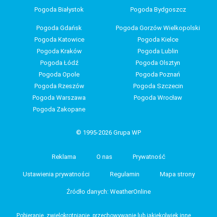
Pogoda Białystok
Pogoda Bydgoszcz
Pogoda Gdańsk
Pogoda Gorzów Wielkopolski
Pogoda Katowice
Pogoda Kielce
Pogoda Kraków
Pogoda Lublin
Pogoda Łódź
Pogoda Olsztyn
Pogoda Opole
Pogoda Poznań
Pogoda Rzeszów
Pogoda Szczecin
Pogoda Warszawa
Pogoda Wrocław
Pogoda Zakopane
© 1995-2026 Grupa WP
Reklama
O nas
Prywatność
Ustawienia prywatności
Regulamin
Mapa strony
Źródło danych: WeatherOnline
Pobieranie, zwielokrotnianie, przechowywanie lub jakiekolwiek inne