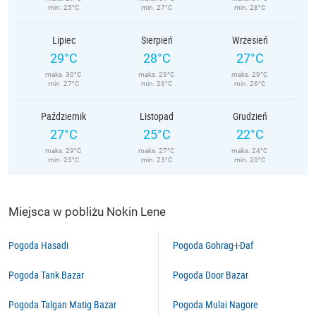
min. 25°C
min. 27°C
min. 28°C
Lipiec
Sierpień
Wrzesień
29°C
28°C
27°C
maks. 30°C
maks. 29°C
maks. 29°C
min. 27°C
min. 26°C
min. 26°C
Październik
Listopad
Grudzień
27°C
25°C
22°C
maks. 29°C
maks. 27°C
maks. 24°C
min. 25°C
min. 23°C
min. 20°C
Miejsca w pobliżu Nokin Lene
Pogoda Hasadi
Pogoda Gohrag-i-Daf
Pogoda Tank Bazar
Pogoda Door Bazar
Pogoda Talgan Matig Bazar
Pogoda Mulai Nagore