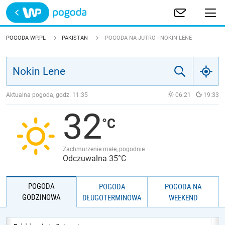
Trwa ładowanie
POLSKA
POGODA WP.PL
PAKISTAN
POGODA NA JUTRO - NOKIN LENE
EUROPA
ŚWIAT
Aktualna pogoda, godz.
11:35
06:21
19:33
32
JAKOŚĆ POWIETRZA
Zachmurzenie małe, pogodnie
Odczuwalna 35°C
POGODA
POGODA
POGODA NA
GODZINOWA
DŁUGOTERMINOWA
WEEKEND