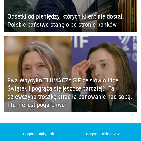
Odsetki od pieniędzy, których klient nie dostał.
Polskie państwo stanęło po stronie banków
Ewa Woydyłło TŁUMACZY SIĘ ze słów o Idze
Świątek i pogrąża się jeszcze bardziej? "Ta
dziewczyna troszkę straciła panowanie nad sobą.
I to nie jest pogardliwe"
Pogoda Białystok
Pogoda Bydgoszcz