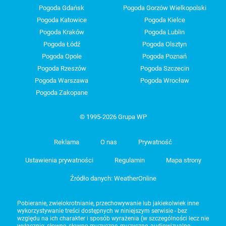
Pogoda Gdańsk
Pogoda Gorzów Wielkopolski
Pogoda Katowice
Pogoda Kielce
Pogoda Kraków
Pogoda Lublin
Pogoda Łódź
Pogoda Olsztyn
Pogoda Opole
Pogoda Poznań
Pogoda Rzeszów
Pogoda Szczecin
Pogoda Warszawa
Pogoda Wrocław
Pogoda Zakopane
© 1995-2026 Grupa WP
Reklama
O nas
Prywatność
Ustawienia prywatności
Regulamin
Mapa strony
Źródło danych: WeatherOnline
Pobieranie, zwielokrotnianie, przechowywanie lub jakiekolwiek inne
wykorzystywanie treści dostępnych w niniejszym serwisie - bez
względu na ich charakter i sposób wyrażenia (w szczególności lecz nie
wyłącznie: słowne, słowno-muzyczne, muzyczne, audiowizualne,