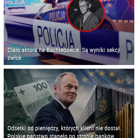
Ciało aktora na Bachledówce. Są wyniki sekcji
zwłok
Odsetki od pieniędzy, których klient nie dostał.
Polskie państwo stanęło po stronie banków