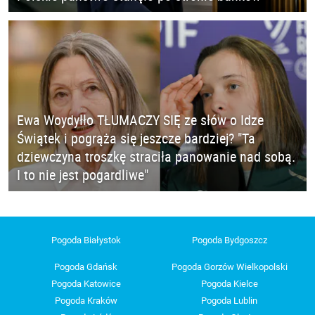
Ewa Woydyłło TŁUMACZY SIĘ ze słów o Idze
Świątek i pogrąża się jeszcze bardziej? "Ta
dziewczyna troszkę straciła panowanie nad sobą.
I to nie jest pogardliwe"
Pogoda Białystok
Pogoda Bydgoszcz
Pogoda Gdańsk
Pogoda Gorzów Wielkopolski
Pogoda Katowice
Pogoda Kielce
Pogoda Kraków
Pogoda Lublin