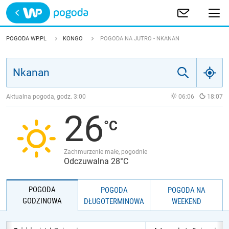
Trwa ładowanie
POLSKA
POGODA WP.PL
KONGO
POGODA NA JUTRO - NKANAN
EUROPA
ŚWIAT
Aktualna pogoda, godz.
3:00
06:06
18:07
26
JAKOŚĆ POWIETRZA
Zachmurzenie małe, pogodnie
Odczuwalna 28°C
POGODA
POGODA
POGODA NA
GODZINOWA
DŁUGOTERMINOWA
WEEKEND