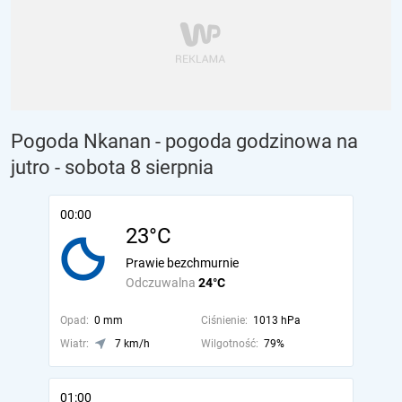
Pogoda Nkanan - pogoda godzinowa na
jutro
- sobota 8 sierpnia
00:00
23°C
Prawie bezchmurnie
Odczuwalna
24°C
Opad:
0 mm
Ciśnienie:
1013 hPa
Wiatr:
7 km/h
Wilgotność:
79%
01:00