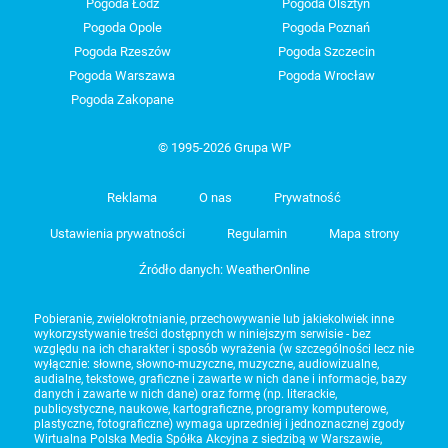
Pogoda Łódź
Pogoda Olsztyn
Pogoda Opole
Pogoda Poznań
Pogoda Rzeszów
Pogoda Szczecin
Pogoda Warszawa
Pogoda Wrocław
Pogoda Zakopane
© 1995-2026 Grupa WP
Reklama
O nas
Prywatność
Ustawienia prywatności
Regulamin
Mapa strony
Źródło danych: WeatherOnline
Pobieranie, zwielokrotnianie, przechowywanie lub jakiekolwiek inne
wykorzystywanie treści dostępnych w niniejszym serwisie - bez
względu na ich charakter i sposób wyrażenia (w szczególności lecz nie
wyłącznie: słowne, słowno-muzyczne, muzyczne, audiowizualne,
audialne, tekstowe, graficzne i zawarte w nich dane i informacje, bazy
danych i zawarte w nich dane) oraz formę (np. literackie,
publicystyczne, naukowe, kartograficzne, programy komputerowe,
plastyczne, fotograficzne) wymaga uprzedniej i jednoznacznej zgody
Wirtualna Polska Media Spółka Akcyjna z siedzibą w Warszawie,