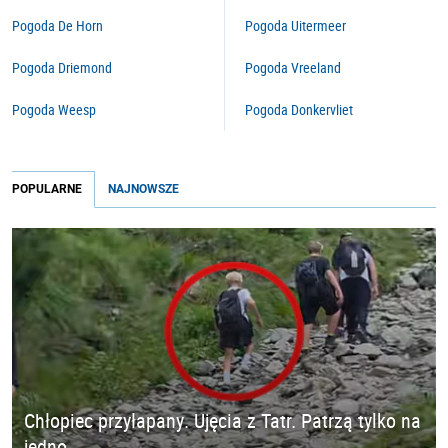
Pogoda De Horn
Pogoda Uitermeer
Pogoda Driemond
Pogoda Vreeland
Pogoda Weesp
Pogoda Donkervliet
POPULARNE
NAJNOWSZE
Chłopiec przyłapany. Ujęcia z Tatr. Patrzą tylko na
jedno