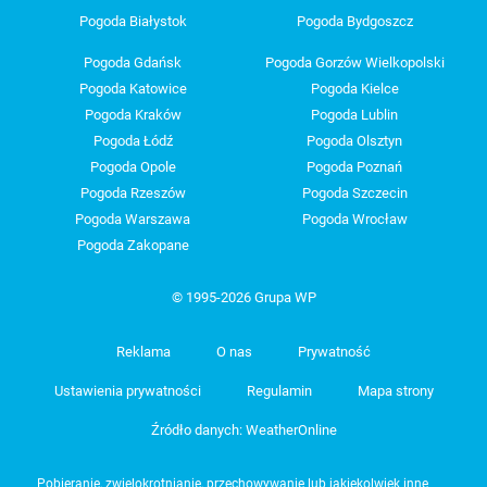
Pogoda Białystok
Pogoda Bydgoszcz
Pogoda Gdańsk
Pogoda Gorzów Wielkopolski
Pogoda Katowice
Pogoda Kielce
Pogoda Kraków
Pogoda Lublin
Pogoda Łódź
Pogoda Olsztyn
Pogoda Opole
Pogoda Poznań
Pogoda Rzeszów
Pogoda Szczecin
Pogoda Warszawa
Pogoda Wrocław
Pogoda Zakopane
© 1995-2026 Grupa WP
Reklama
O nas
Prywatność
Ustawienia prywatności
Regulamin
Mapa strony
Źródło danych: WeatherOnline
Pobieranie, zwielokrotnianie, przechowywanie lub jakiekolwiek inne