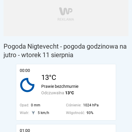
Pogoda Nigtevecht - pogoda godzinowa na
jutro
- wtorek 11 sierpnia
00:00
13°C
Prawie bezchmurnie
Odczuwalna
13°C
Opad:
0 mm
Ciśnienie:
1024 hPa
Wiatr:
5 km/h
Wilgotność:
93%
01:00