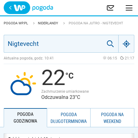
Trwa ładowanie
POLSKA
POGODA WP.PL
NIDERLANDY
POGODA NA JUTRO - NIGTEVECHT
EUROPA
ŚWIAT
Aktualna pogoda, godz.
10:41
06:15
21:17
22
JAKOŚĆ POWIETRZA
Zachmurzenie umiarkowane
Odczuwalna 23°C
POGODA
POGODA
POGODA NA
GODZINOWA
DŁUGOTERMINOWA
WEEKEND