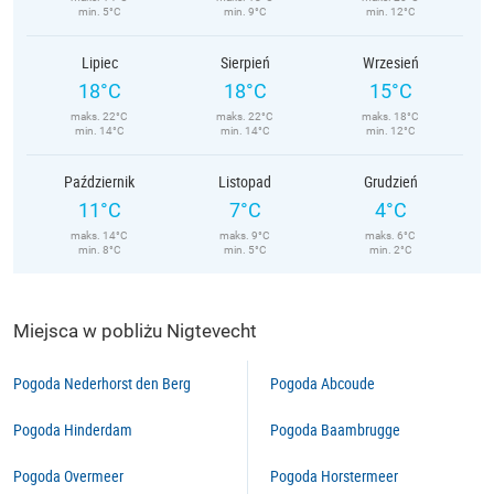
min. 5°C
min. 9°C
min. 12°C
Lipiec
Sierpień
Wrzesień
18°C
18°C
15°C
maks. 22°C
maks. 22°C
maks. 18°C
min. 14°C
min. 14°C
min. 12°C
Październik
Listopad
Grudzień
11°C
7°C
4°C
maks. 14°C
maks. 9°C
maks. 6°C
min. 8°C
min. 5°C
min. 2°C
Miejsca w pobliżu Nigtevecht
Pogoda Nederhorst den Berg
Pogoda Abcoude
Pogoda Hinderdam
Pogoda Baambrugge
Pogoda Overmeer
Pogoda Horstermeer