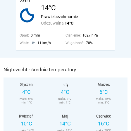
23:00
14°C
Prawie bezchmurnie
Odczuwalna
14°C
Opad:
0 mm
Ciśnienie:
1027 hPa
Wiatr:
11 km/h
Wilgotność:
70%
Nigtevecht - średnie temperatury
Styczeń
Luty
Marzec
4°C
4°C
6°C
maks. 6°C
maks. 7°C
maks. 10°C
min. 1°C
min. 1°C
min. 3°C
Kwiecień
Maj
Czerwiec
10°C
14°C
16°C
maks. 14°C
maks. 18°C
maks. 20°C