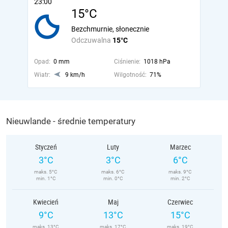
23:00
15°C
Bezchmurnie, słonecznie
Odczuwalna
15°C
Opad:
0 mm
Ciśnienie:
1018 hPa
Wiatr:
9 km/h
Wilgotność:
71%
Nieuwlande - średnie temperatury
Styczeń
Luty
Marzec
3°C
3°C
6°C
maks. 5°C
maks. 6°C
maks. 9°C
min. 1°C
min. 0°C
min. 2°C
Kwiecień
Maj
Czerwiec
9°C
13°C
15°C
maks. 13°C
maks. 17°C
maks. 19°C