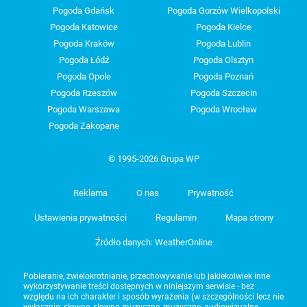
Pogoda Gdańsk
Pogoda Gorzów Wielkopolski
Pogoda Katowice
Pogoda Kielce
Pogoda Kraków
Pogoda Lublin
Pogoda Łódź
Pogoda Olsztyn
Pogoda Opole
Pogoda Poznań
Pogoda Rzeszów
Pogoda Szczecin
Pogoda Warszawa
Pogoda Wrocław
Pogoda Zakopane
© 1995-2026 Grupa WP
Reklama
O nas
Prywatność
Ustawienia prywatności
Regulamin
Mapa strony
Źródło danych: WeatherOnline
Pobieranie, zwielokrotnianie, przechowywanie lub jakiekolwiek inne
wykorzystywanie treści dostępnych w niniejszym serwisie - bez
względu na ich charakter i sposób wyrażenia (w szczególności lecz nie
wyłącznie: słowne, słowno-muzyczne, muzyczne, audiowizualne,