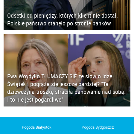
Odsetki od pieniędzy, których klient nie dostał.
Polskie państwo stanęło po stronie banków
Ewa Woydyłło TŁUMACZY SIĘ ze słów o Idze
Świątek i pogrąża się jeszcze bardziej? "Ta
dziewczyna troszkę straciła panowanie nad sobą.
I to nie jest pogardliwe"
Pogoda Białystok
Pogoda Bydgoszcz