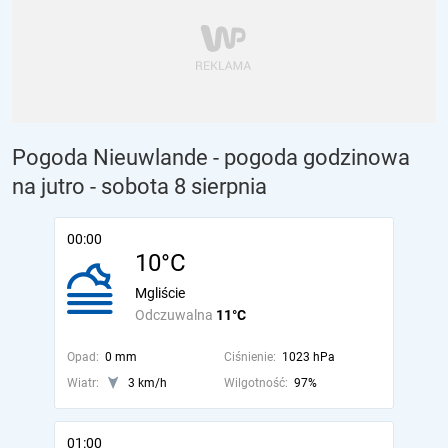
Pogoda Nieuwlande - pogoda godzinowa
na jutro
- sobota 8 sierpnia
00:00
10°C
Mgliście
Odczuwalna
11°C
Opad:
0 mm
Ciśnienie:
1023 hPa
Wiatr:
3 km/h
Wilgotność:
97%
01:00