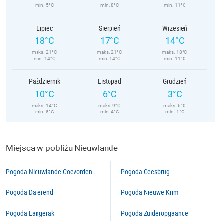
min. 5°C
min. 8°C
min. 11°C
Lipiec
Sierpień
Wrzesień
18°C
17°C
14°C
maks. 21°C
maks. 21°C
maks. 18°C
min. 14°C
min. 14°C
min. 11°C
Październik
Listopad
Grudzień
10°C
6°C
3°C
maks. 14°C
maks. 9°C
maks. 6°C
min. 8°C
min. 4°C
min. 1°C
Miejsca w pobliżu Nieuwlande
Pogoda Nieuwlande Coevorden
Pogoda Geesbrug
Pogoda Dalerend
Pogoda Nieuwe Krim
Pogoda Langerak
Pogoda Zuideropgaande