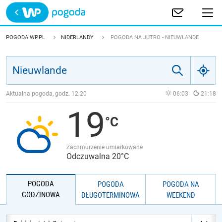
Trwa ładowanie
POLSKA
POGODA WP.PL
NIDERLANDY
POGODA NA JUTRO - NIEUWLANDE
EUROPA
ŚWIAT
Aktualna pogoda, godz.
12:20
06:03
21:18
19
JAKOŚĆ POWIETRZA
Zachmurzenie umiarkowane
Odczuwalna 20°C
POGODA
POGODA
POGODA NA
GODZINOWA
DŁUGOTERMINOWA
WEEKEND