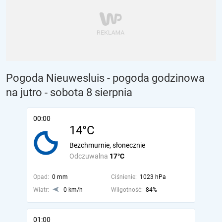
Pogoda Nieuwesluis - pogoda godzinowa
na jutro
- sobota 8 sierpnia
00:00
14°C
Bezchmurnie, słonecznie
Odczuwalna
17°C
Opad:
0 mm
Ciśnienie:
1023 hPa
Wiatr:
0 km/h
Wilgotność:
84%
01:00