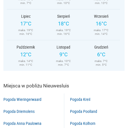
min. 7°C
min. 10°C
min. 13°C
Lipiec
Sierpień
Wrzesień
17°C
18°C
16°C
maks. 19°C
maks. 19°C
maks. 17°C
min. 16°C
min. 16°C
min. 14°C
Październik
Listopad
Grudzień
12°C
9°C
6°C
maks. 14°C
maks. 10°C
maks. 7°C
min. 11°C
min. 7°C
min. 5°C
Miejsca w pobliżu Nieuwesluis
Pogoda Wieringerwaard
Pogoda Kreil
Pogoda Driemolens
Pogoda Poolland
Pogoda Anna Paulowna
Pogoda Kolhorn