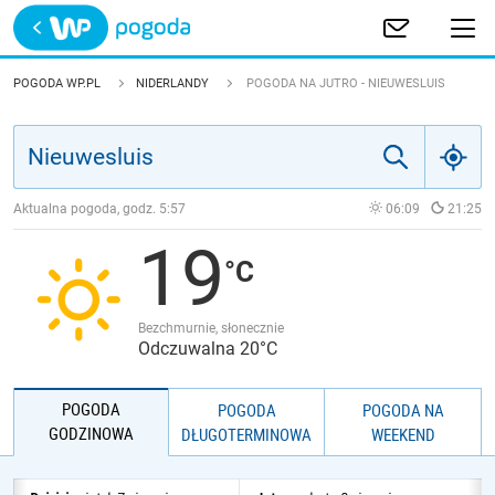
Trwa ładowanie
POLSKA
POGODA WP.PL
NIDERLANDY
POGODA NA JUTRO - NIEUWESLUIS
EUROPA
ŚWIAT
Aktualna pogoda, godz.
5:57
06:09
21:25
19
JAKOŚĆ POWIETRZA
Bezchmurnie, słonecznie
Odczuwalna 20°C
POGODA
POGODA
POGODA NA
GODZINOWA
DŁUGOTERMINOWA
WEEKEND