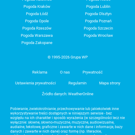
Pogoda Kraków
Pogoda Lublin
Pogoda Łódź
Pogoda Olsztyn
Pogoda Opole
Pogoda Poznań
Pogoda Rzeszów
Pogoda Szczecin
Pogoda Warszawa
Pogoda Wrocław
Pogoda Zakopane
© 1995-2026 Grupa WP
Reklama
O nas
Prywatność
Ustawienia prywatności
Regulamin
Mapa strony
Źródło danych: WeatherOnline
Pobieranie, zwielokrotnianie, przechowywanie lub jakiekolwiek inne
wykorzystywanie treści dostępnych w niniejszym serwisie - bez
względu na ich charakter i sposób wyrażenia (w szczególności lecz nie
wyłącznie: słowne, słowno-muzyczne, muzyczne, audiowizualne,
audialne, tekstowe, graficzne i zawarte w nich dane i informacje, bazy
danych i zawarte w nich dane) oraz formę (np. literackie,