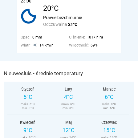
23:00
20°C
Prawie bezchmurnie
Odczuwalna
21°C
Opad:
0 mm
Ciśnienie:
1017 hPa
Wiatr:
14 km/h
Wilgotność:
69%
Nieuwesluis - średnie temperatury
Styczeń
Luty
Marzec
5°C
4°C
6°C
maks. 6°C
maks. 6°C
maks. 8°C
min. 3°C
min. 3°C
min. 5°C
Kwiecień
Maj
Czerwiec
9°C
12°C
15°C
maks. 10°C
maks. 14°C
maks. 16°C