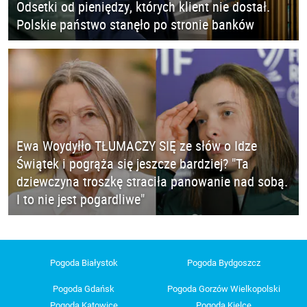
Odsetki od pieniędzy, których klient nie dostał.
Polskie państwo stanęło po stronie banków
Ewa Woydyłło TŁUMACZY SIĘ ze słów o Idze
Świątek i pogrąża się jeszcze bardziej? "Ta
dziewczyna troszkę straciła panowanie nad sobą.
I to nie jest pogardliwe"
Pogoda Białystok
Pogoda Bydgoszcz
Pogoda Gdańsk
Pogoda Gorzów Wielkopolski
Pogoda Katowice
Pogoda Kielce