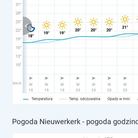
31°
28°
25°
22°
19°
16°
13°
10°
km/h
Temperatura
Temp. odczuwalna
Opady w mm:
Pogoda Nieuwerkerk - pogoda godzino