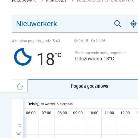
POGODA WP.PL
NIDERLANDY
POGODA NA JUTRO - NIEUWERKERK
Aktualna pogoda, godz.
5:43
06:15
21:26
18
Zachmurzenie małe, pogodnie
Odczuwalna 18°C
Pogoda godzinowa
°C
34°