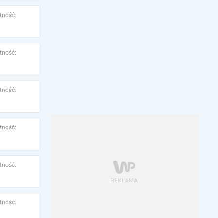
tność:
tność:
tność:
tność:
tność:
tność: