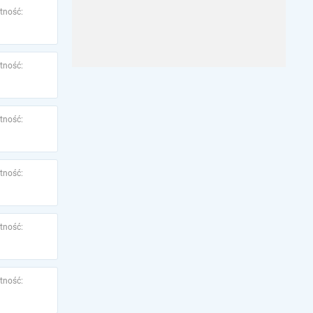
tność:
tność:
tność:
tność:
tność:
tność: