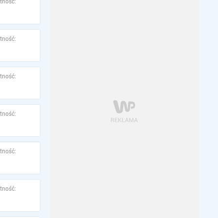
tność:
tność:
tność:
tność:
tność:
tność: