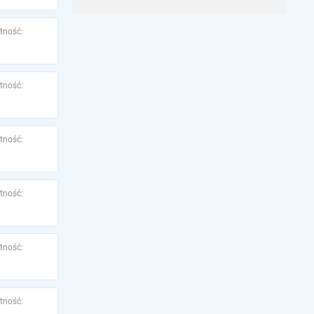
tność:
tność:
tność:
tność:
tność:
tność: