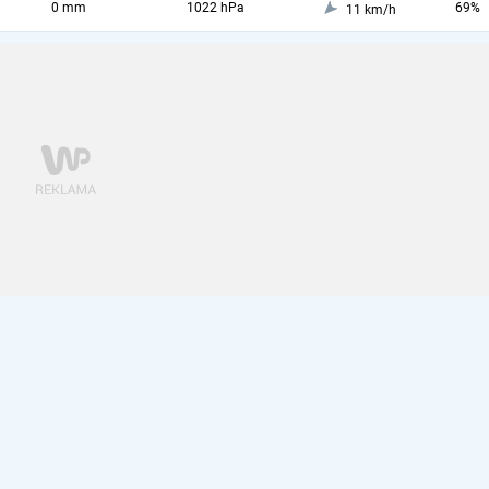
0 mm
1022 hPa
69%
11 km/h