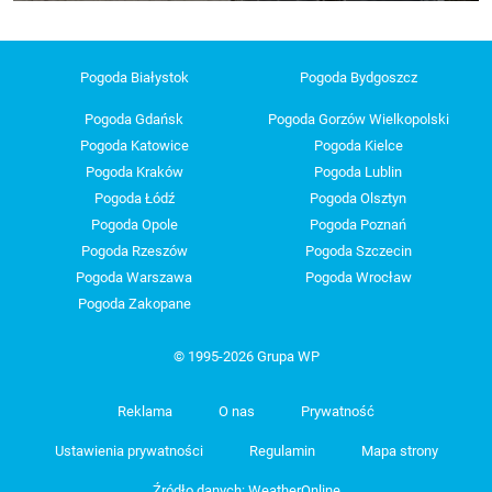
Pogoda Białystok
Pogoda Bydgoszcz
Pogoda Gdańsk
Pogoda Gorzów Wielkopolski
Pogoda Katowice
Pogoda Kielce
Pogoda Kraków
Pogoda Lublin
Pogoda Łódź
Pogoda Olsztyn
Pogoda Opole
Pogoda Poznań
Pogoda Rzeszów
Pogoda Szczecin
Pogoda Warszawa
Pogoda Wrocław
Pogoda Zakopane
© 1995-2026 Grupa WP
Reklama
O nas
Prywatność
Ustawienia prywatności
Regulamin
Mapa strony
Źródło danych: WeatherOnline