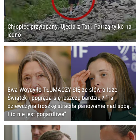
Chłopiec przyłapany. Ujęcia z Tatr. Patrzą tylko na
jedno
Ewa Woydyłło TŁUMACZY SIĘ ze słów o Idze
Świątek i pogrąża się jeszcze bardziej? "Ta
dziewczyna troszkę straciła panowanie nad sobą.
I to nie jest pogardliwe"