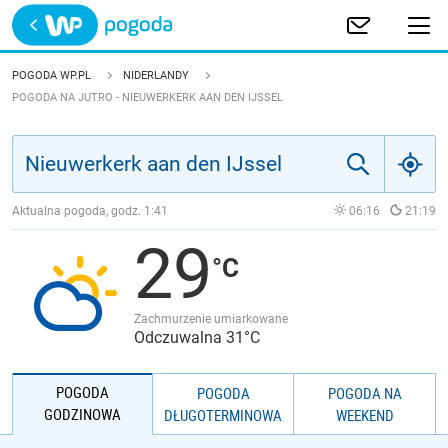
Trwa ładowanie
POLSKA
POGODA WP.PL
NIDERLANDY
POGODA NA JUTRO - NIEUWERKERK AAN DEN IJSSEL
EUROPA
ŚWIAT
Aktualna pogoda, godz.
1:41
06:16
21:19
JAKOŚĆ POWIETRZA
29
Zachmurzenie umiarkowane
Odczuwalna 31°C
POGODA
POGODA
POGODA NA
GODZINOWA
DŁUGOTERMINOWA
WEEKEND