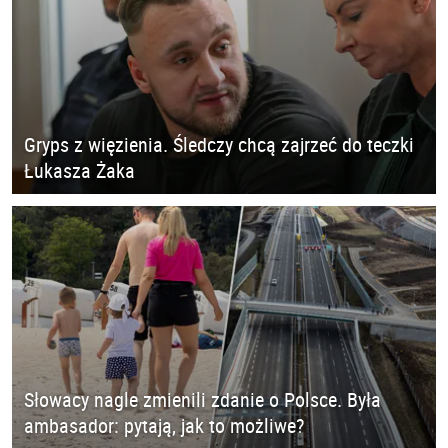
Gryps z więzienia. Śledczy chcą zajrzeć do teczki
Łukasza Żaka
Słowacy nagle zmienili zdanie o Polsce. Była
ambasador: pytają, jak to możliwe?