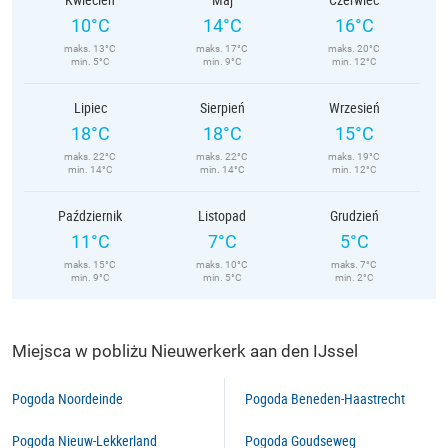
10°C
14°C
16°C
maks. 13°C
maks. 17°C
maks. 20°C
min. 5°C
min. 9°C
min. 12°C
Lipiec
Sierpień
Wrzesień
18°C
18°C
15°C
maks. 22°C
maks. 22°C
maks. 19°C
min. 14°C
min. 14°C
min. 12°C
Październik
Listopad
Grudzień
11°C
7°C
5°C
maks. 15°C
maks. 10°C
maks. 7°C
min. 9°C
min. 5°C
min. 2°C
Miejsca w pobliżu Nieuwerkerk aan den IJssel
Pogoda Noordeinde
Pogoda Beneden-Haastrecht
Pogoda Nieuw-Lekkerland
Pogoda Goudseweg