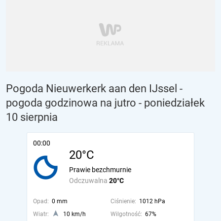
Pogoda Nieuwerkerk aan den IJssel -
pogoda godzinowa na jutro
- poniedziałek
10 sierpnia
00:00
20°C
Prawie bezchmurnie
Odczuwalna
20°C
Opad:
0 mm
Ciśnienie:
1012 hPa
Wiatr:
10 km/h
Wilgotność:
67%