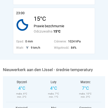
23:00
15°C
Prawie bezchmurnie
Odczuwalna
15°C
Opad:
0 mm
Ciśnienie:
1024 hPa
Wiatr:
9 km/h
Wilgotność:
84%
Nieuwerkerk aan den IJssel - średnie temperatury
Styczeń
Luty
Marzec
4°C
4°C
7°C
maks. 6°C
maks. 7°C
maks. 10°C
min. 2°C
min. 1°C
min. 3°C
Kwiecień
Maj
Czerwiec