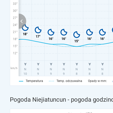
33°
30°
27°
24°
21°
18°
15°
12°
km/h
Temperatura
Temp. odczuwalna
Opady w mm:
Pogoda Niejiatuncun - pogoda godzino