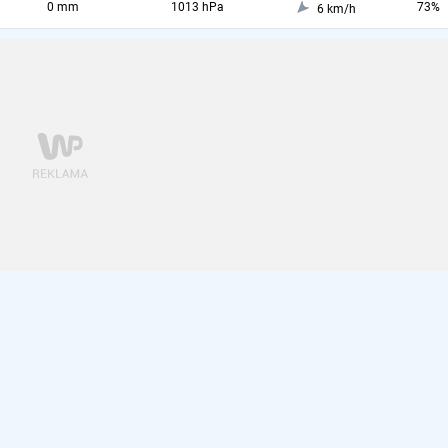
0 mm
1013 hPa
73%
6 km/h