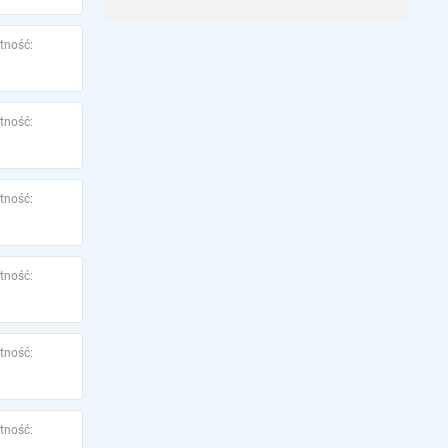
tność:
tność:
tność:
tność:
tność:
tność: