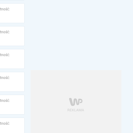
tność:
tność:
tność:
tność:
tność:
tność: