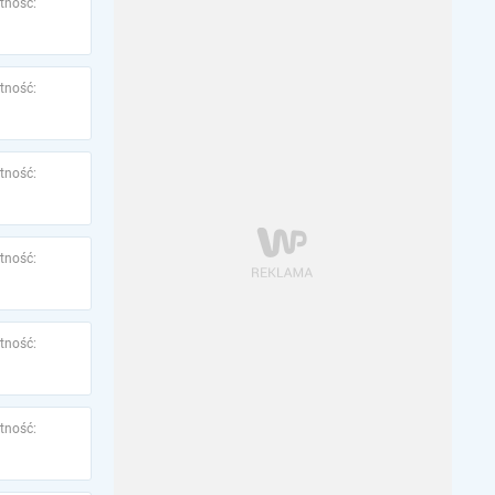
tność:
tność:
tność:
tność:
tność:
tność: