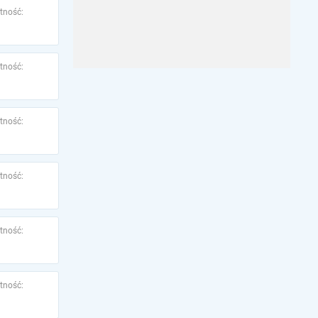
tność:
tność:
tność:
tność:
tność:
tność: