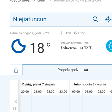
POGODA WP.PL
CHINY
POGODA NA JUTRO - NIEJIATUNCUN
Aktualna pogoda, godz.
7:23
04:31
18:56
18
Prawie bezchmurnie
Odczuwalna 18°C
Pogoda godzinowa
°C
36°