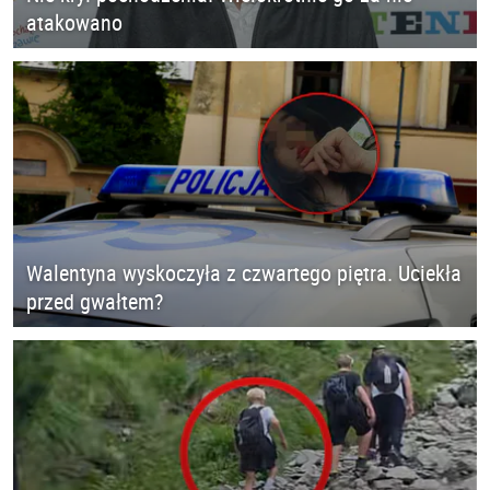
atakowano
Walentyna wyskoczyła z czwartego piętra. Uciekła
przed gwałtem?