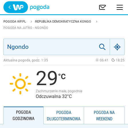
Trwa ładowanie
POLSKA
POGODA WP.PL
REPUBLIKA DEMOKRATYCZNA KONGO
POGODA NA JUTRO - NGONDO
EUROPA
ŚWIAT
Aktualna pogoda, godz.
1:35
06:41
18:25
JAKOŚĆ POWIETRZA
29
Zachmurzenie małe, pogodnie
Odczuwalna 32°C
POGODA
POGODA
POGODA NA
GODZINOWA
DŁUGOTERMINOWA
WEEKEND