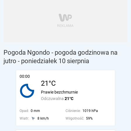
Pogoda Ngondo - pogoda godzinowa na
jutro
- poniedziałek 10 sierpnia
00:00
21°C
Prawie bezchmurnie
Odczuwalna
21°C
Opad:
0 mm
Ciśnienie:
1019 hPa
Wiatr:
8 km/h
Wilgotność:
59%