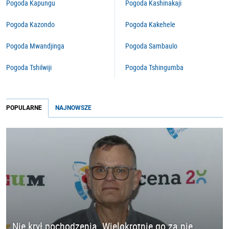
Pogoda Kapungu
Pogoda Kashinakaji
Pogoda Kazondo
Pogoda Kakehele
Pogoda Mwandjinga
Pogoda Sambaulo
Pogoda Tshilwiji
Pogoda Tshingumba
POPULARNE
NAJNOWSZE
Nie krył pochodzenia. Wielokrotnie go za nie