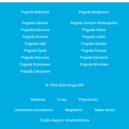
Pogoda Białystok
Pogoda Bydgoszcz
Pogoda Gdańsk
Pogoda Gorzów Wielkopolski
Pogoda Katowice
Pogoda Kielce
Pogoda Kraków
Pogoda Lublin
Pogoda Łódź
Pogoda Olsztyn
Pogoda Opole
Pogoda Poznań
Pogoda Rzeszów
Pogoda Szczecin
Pogoda Warszawa
Pogoda Wrocław
Pogoda Zakopane
© 1995-2026 Grupa WP
Reklama
O nas
Prywatność
Ustawienia prywatności
Regulamin
Mapa strony
Źródło danych: WeatherOnline