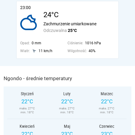
23:00
24°C
Zachmurzenie umiarkowane
Odczuwalna
25°C
Opad:
0 mm
Ciśnienie:
1016 hPa
Wiatr:
11 km/h
Wilgotność:
40%
Ngondo - średnie temperatury
Styczeń
Luty
Marzec
22°C
22°C
22°C
maks. 27°C
maks. 27°C
maks. 27°C
min. 18°C
min. 18°C
min. 18°C
Kwiecień
Maj
Czerwiec
22°C
23°C
23°C