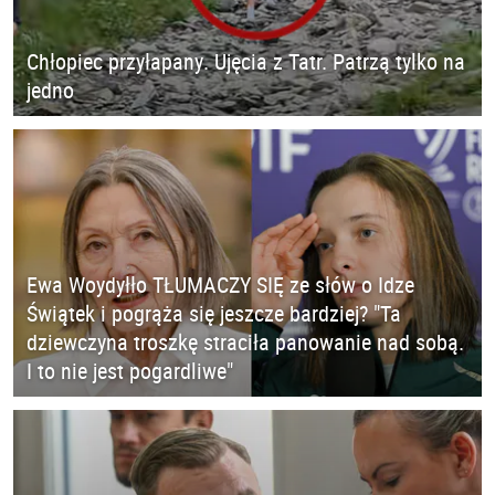
Chłopiec przyłapany. Ujęcia z Tatr. Patrzą tylko na
jedno
Ewa Woydyłło TŁUMACZY SIĘ ze słów o Idze
Świątek i pogrąża się jeszcze bardziej? "Ta
dziewczyna troszkę straciła panowanie nad sobą.
I to nie jest pogardliwe"