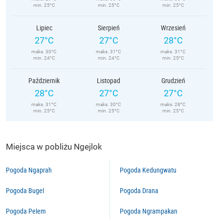
min. 25°C
min. 25°C
min. 25°C
Lipiec
Sierpień
Wrzesień
27°C
27°C
28°C
maks. 30°C
maks. 31°C
maks. 31°C
min. 24°C
min. 24°C
min. 25°C
Październik
Listopad
Grudzień
28°C
27°C
27°C
maks. 31°C
maks. 30°C
maks. 28°C
min. 25°C
min. 25°C
min. 25°C
Miejsca w pobliżu Ngejlok
Pogoda Ngaprah
Pogoda Kedungwatu
Pogoda Bugel
Pogoda Drana
Pogoda Pelem
Pogoda Ngrampakan