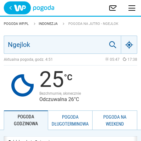
Trwa ładowanie
POLSKA
POGODA WP.PL
INDONEZJA
POGODA NA JUTRO - NGEJLOK
EUROPA
ŚWIAT
Aktualna pogoda, godz.
4:51
05:47
17:38
25
JAKOŚĆ POWIETRZA
Bezchmurnie, słonecznie
Odczuwalna 26°C
POGODA
POGODA
POGODA NA
GODZINOWA
DŁUGOTERMINOWA
WEEKEND