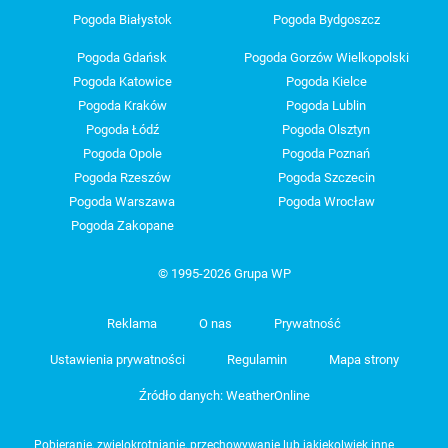
Pogoda Białystok
Pogoda Bydgoszcz
Pogoda Gdańsk
Pogoda Gorzów Wielkopolski
Pogoda Katowice
Pogoda Kielce
Pogoda Kraków
Pogoda Lublin
Pogoda Łódź
Pogoda Olsztyn
Pogoda Opole
Pogoda Poznań
Pogoda Rzeszów
Pogoda Szczecin
Pogoda Warszawa
Pogoda Wrocław
Pogoda Zakopane
© 1995-2026 Grupa WP
Reklama
O nas
Prywatność
Ustawienia prywatności
Regulamin
Mapa strony
Źródło danych: WeatherOnline
Pobieranie, zwielokrotnianie, przechowywanie lub jakiekolwiek inne