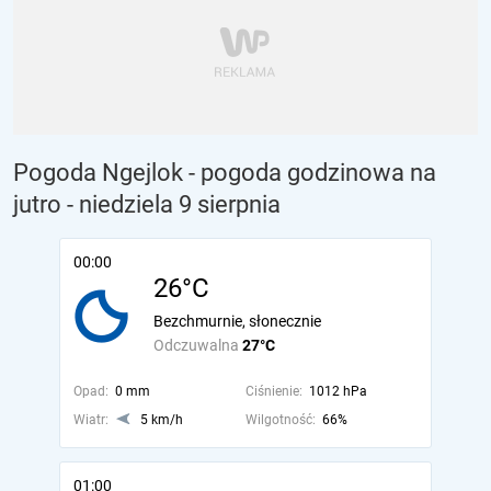
Pogoda Ngejlok - pogoda godzinowa na
jutro
- niedziela 9 sierpnia
00:00
26°C
Bezchmurnie, słonecznie
Odczuwalna
27°C
Opad:
0 mm
Ciśnienie:
1012 hPa
Wiatr:
5 km/h
Wilgotność:
66%
01:00