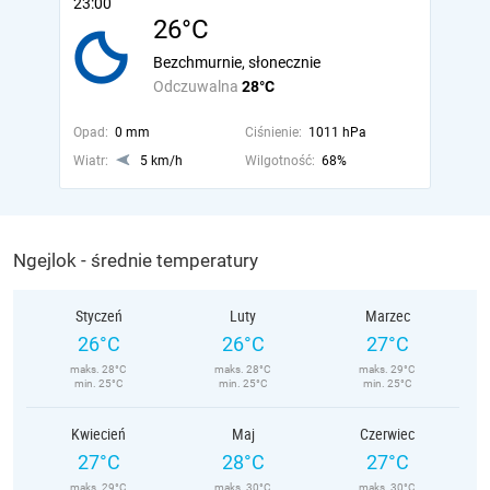
23:00
26°C
Bezchmurnie, słonecznie
Odczuwalna
28°C
Opad:
0 mm
Ciśnienie:
1011 hPa
Wiatr:
5 km/h
Wilgotność:
68%
Ngejlok - średnie temperatury
Styczeń
Luty
Marzec
26°C
26°C
27°C
maks. 28°C
maks. 28°C
maks. 29°C
min. 25°C
min. 25°C
min. 25°C
Kwiecień
Maj
Czerwiec
27°C
28°C
27°C
maks. 29°C
maks. 30°C
maks. 30°C