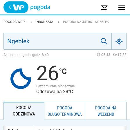
Trwa ładowanie
POLSKA
POGODA WP.PL
INDONEZJA
POGODA NA JUTRO - NGEBLEK
EUROPA
ŚWIAT
Aktualna pogoda, godz.
8:40
05:43
17:33
26
JAKOŚĆ POWIETRZA
Bezchmurnie, słonecznie
Odczuwalna 28°C
POGODA
POGODA
POGODA NA
GODZINOWA
DŁUGOTERMINOWA
WEEKEND