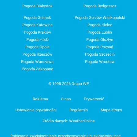
Pogoda Białystok
Pogoda Bydgoszcz
Pogoda Gdańsk
Pogoda Gorzów Wielkopolski
Pogoda Katowice
Pogoda Kielce
Pogoda Kraków
Pogoda Lublin
Pogoda Łódź
Pogoda Olsztyn
Pogoda Opole
Pogoda Poznań
Pogoda Rzeszów
Pogoda Szczecin
Pogoda Warszawa
Pogoda Wrocław
Pogoda Zakopane
© 1995-2026 Grupa WP
Reklama
O nas
Prywatność
Ustawienia prywatności
Regulamin
Mapa strony
Źródło danych: WeatherOnline
Pobieranie, zwielokrotnianie, przechowywanie lub jakiekolwiek inne