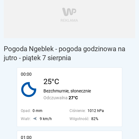
Pogoda Ngeblek - pogoda godzinowa na
jutro
- piątek 7 sierpnia
00:00
25°C
Bezchmurnie, słonecznie
Odczuwalna
27°C
Opad:
0 mm
Ciśnienie:
1012 hPa
Wiatr:
9 km/h
Wilgotność:
82%
01:00