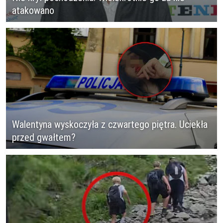
atakowano
Walentyna wyskoczyła z czwartego piętra. Uciekła
przed gwałtem?