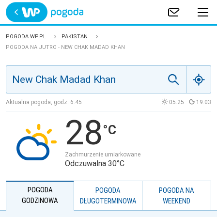
Trwa ładowanie
POLSKA
POGODA WP.PL
PAKISTAN
POGODA NA JUTRO - NEW CHAK MADAD KHAN
EUROPA
ŚWIAT
Aktualna pogoda, godz.
6:45
05:25
19:03
JAKOŚĆ POWIETRZA
28
Zachmurzenie umiarkowane
Odczuwalna 30°C
POGODA
POGODA
POGODA NA
GODZINOWA
DŁUGOTERMINOWA
WEEKEND