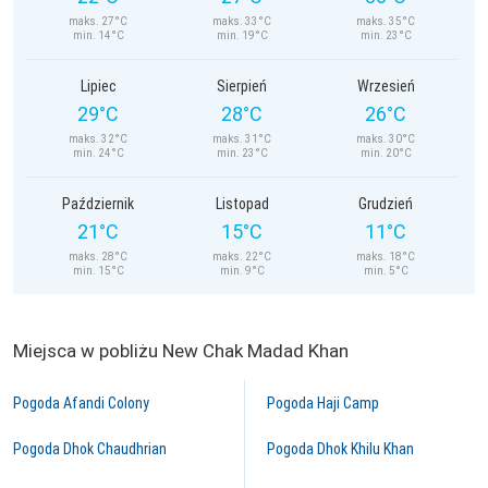
maks. 27°C
maks. 33°C
maks. 35°C
min. 14°C
min. 19°C
min. 23°C
Lipiec
Sierpień
Wrzesień
29°C
28°C
26°C
maks. 32°C
maks. 31°C
maks. 30°C
min. 24°C
min. 23°C
min. 20°C
Październik
Listopad
Grudzień
21°C
15°C
11°C
maks. 28°C
maks. 22°C
maks. 18°C
min. 15°C
min. 9°C
min. 5°C
Miejsca w pobliżu New Chak Madad Khan
Pogoda Afandi Colony
Pogoda Haji Camp
Pogoda Dhok Chaudhrian
Pogoda Dhok Khilu Khan