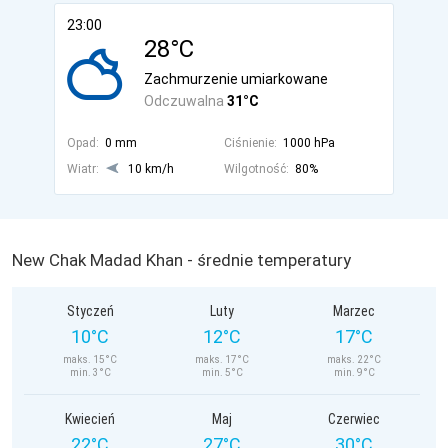
23:00
28°C
Zachmurzenie umiarkowane
Odczuwalna
31°C
Opad:
0 mm
Ciśnienie:
1000 hPa
Wiatr:
10 km/h
Wilgotność:
80%
New Chak Madad Khan - średnie temperatury
Styczeń
Luty
Marzec
10°C
12°C
17°C
maks. 15°C
maks. 17°C
maks. 22°C
min. 3°C
min. 5°C
min. 9°C
Kwiecień
Maj
Czerwiec
22°C
27°C
30°C