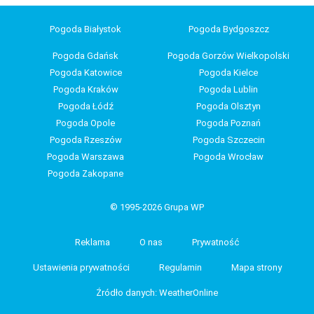
Pogoda Białystok
Pogoda Bydgoszcz
Pogoda Gdańsk
Pogoda Gorzów Wielkopolski
Pogoda Katowice
Pogoda Kielce
Pogoda Kraków
Pogoda Lublin
Pogoda Łódź
Pogoda Olsztyn
Pogoda Opole
Pogoda Poznań
Pogoda Rzeszów
Pogoda Szczecin
Pogoda Warszawa
Pogoda Wrocław
Pogoda Zakopane
© 1995-2026 Grupa WP
Reklama
O nas
Prywatność
Ustawienia prywatności
Regulamin
Mapa strony
Źródło danych: WeatherOnline