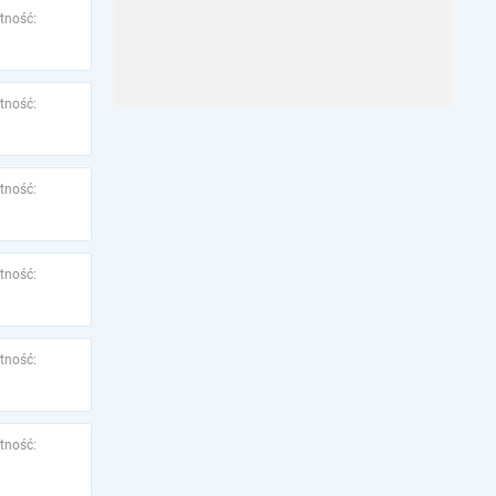
tność:
tność:
tność:
tność:
tność:
tność: