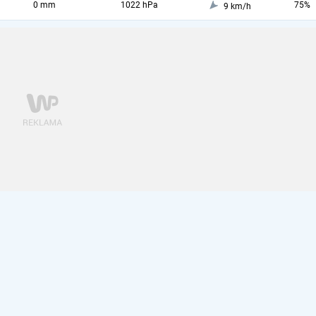
0 mm
1022 hPa
75%
9 km/h