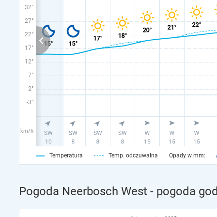
32°
27°
22°
17°
12°
7°
2°
-3°
km/h
Temperatura
Temp. odczuwalna
Opady w mm:
Pogoda Neerbosch West - pogoda god