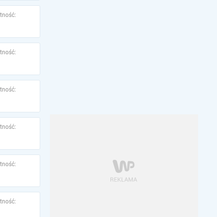
tność:
tność:
tność:
tność:
tność:
tność: