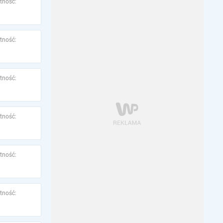
tność:
tność:
tność:
tność:
tność:
tność: