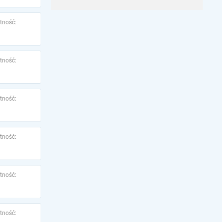
tność:
tność:
tność:
tność:
tność:
tność: