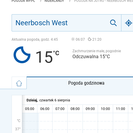
POGODA WP.PL
NIDERLANDY
POGODA NA JUTRO - NEERBOSCH WE
Aktualna pogoda, godz.
4:45
06:07
21:20
15
Zachmurzenie małe, pogodnie
Odczuwalna 15°C
Pogoda godzinowa
°C
37°