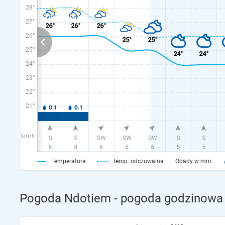
28°
27°
26°
25°
24°
23°
22°
21°
km/h
Temperatura
Temp. odczuwalna
Opady w mm:
Pogoda Ndotiem - pogoda godzinowa 