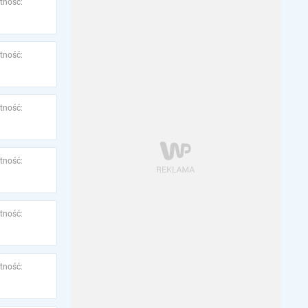
tność:
tność:
tność:
tność:
tność:
tność: