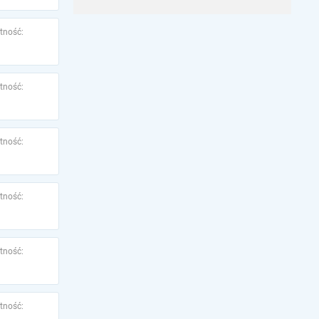
tność:
tność:
tność:
tność:
tność:
tność: