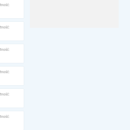
tność:
tność:
tność:
tność:
tność:
tność: