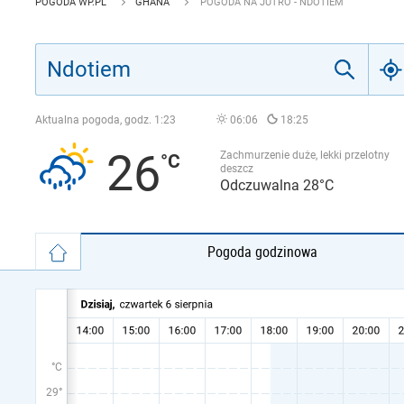
POGODA WP.PL
GHANA
POGODA NA JUTRO - NDOTIEM
Aktualna pogoda, godz.
1:23
06:06
18:25
26
Zachmurzenie duże, lekki przelotny
deszcz
Odczuwalna 28°C
Pogoda godzinowa
°C
29°