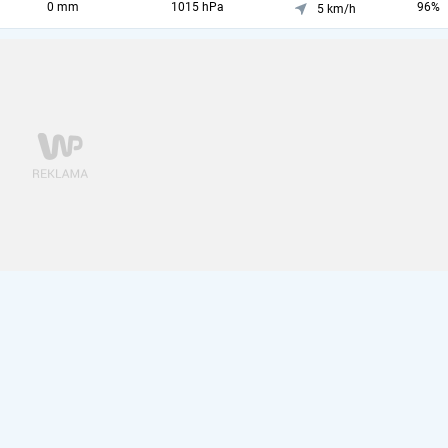
0 mm
1015 hPa
96%
5 km/h