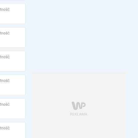
tność:
tność:
tność:
tność:
tność:
tność: