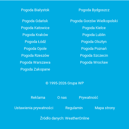
Pogoda Białystok
Pogoda Bydgoszcz
Pogoda Gdańsk
Pogoda Gorzów Wielkopolski
Pogoda Katowice
Pogoda Kielce
Pogoda Kraków
Pogoda Lublin
Pogoda Łódź
Pogoda Olsztyn
Pogoda Opole
Pogoda Poznań
Pogoda Rzeszów
Pogoda Szczecin
Pogoda Warszawa
Pogoda Wrocław
Pogoda Zakopane
© 1995-2026 Grupa WP
Reklama
O nas
Prywatność
Ustawienia prywatności
Regulamin
Mapa strony
Źródło danych: WeatherOnline