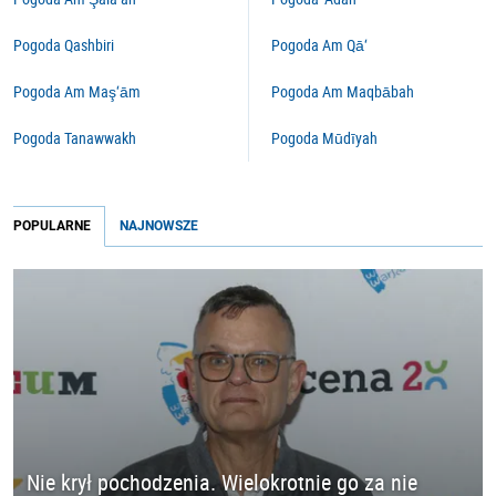
Pogoda Qashbiri
Pogoda Am Qā‘
Pogoda Am Maş‘ām
Pogoda Am Maqbābah
Pogoda Tanawwakh
Pogoda Mūdīyah
POPULARNE
NAJNOWSZE
Nie krył pochodzenia. Wielokrotnie go za nie