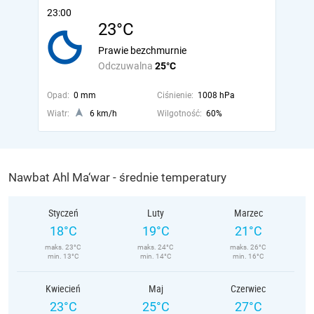
23:00
23°C
Prawie bezchmurnie
Odczuwalna
25°C
Opad:
0 mm
Ciśnienie:
1008 hPa
Wiatr:
6 km/h
Wilgotność:
60%
Nawbat Ahl Ma‘war - średnie temperatury
Styczeń
Luty
Marzec
18°C
19°C
21°C
maks. 23°C
maks. 24°C
maks. 26°C
min. 13°C
min. 14°C
min. 16°C
Kwiecień
Maj
Czerwiec
23°C
25°C
27°C