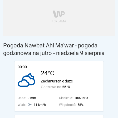
Pogoda Nawbat Ahl Ma‘war - pogoda
godzinowa na jutro
- niedziela 9 sierpnia
00:00
24°C
Zachmurzenie duże
Odczuwalna
25°C
Opad:
0 mm
Ciśnienie:
1007 hPa
Wiatr:
11 km/h
Wilgotność:
58%