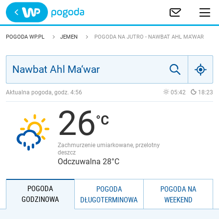
Trwa ładowanie
POLSKA
POGODA WP.PL
JEMEN
POGODA NA JUTRO - NAWBAT AHL MA‘WAR
EUROPA
ŚWIAT
Aktualna pogoda, godz.
4:56
05:42
18:23
26
JAKOŚĆ POWIETRZA
Zachmurzenie umiarkowane, przelotny
deszcz
Odczuwalna 28°C
POGODA
POGODA
POGODA NA
GODZINOWA
DŁUGOTERMINOWA
WEEKEND