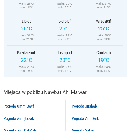
maks. 28°C
maks. 30°C
maks. 31°C
min. 18°C
min. 20°C
min. 21°C
Lipiec
Sierpień
Wrzesień
26°C
25°C
25°C
maks. 30°C
maks. 29°C
maks. 28°C
min. 21°C
min. 21°C
min. 20°C
Październik
Listopad
Grudzień
22°C
20°C
19°C
maks. 27°C
maks. 26°C
maks. 24°C
min. 16°C
min. 14°C
min. 13°C
Miejsca w pobliżu Nawbat Ahl Ma‘war
Pogoda Umm Qayf
Pogoda Jirshab
Pogoda Am Ḩasak
Pogoda Am Darb
Pogoda Am Şala‘ah
Pogoda ‘Adan