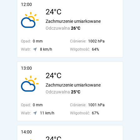
12:00
24°C
Zachmurzenie umiarkowane
Odczuwalna
26°C
Opad:
0 mm
Ciśnienie:
1002 hPa
Wiatr:
8 km/h
Wilgotność:
64%
13:00
24°C
Zachmurzenie umiarkowane
Odczuwalna
25°C
Opad:
0 mm
Ciśnienie:
1001 hPa
Wiatr:
11 km/h
Wilgotność:
67%
14:00
24°C