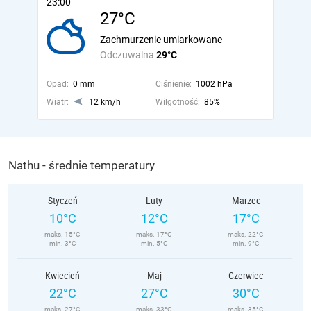
23:00
27°C
Zachmurzenie umiarkowane
Odczuwalna
29°C
Opad:
0 mm
Ciśnienie:
1002 hPa
Wiatr:
12 km/h
Wilgotność:
85%
Nathu - średnie temperatury
Styczeń
Luty
Marzec
10°C
12°C
17°C
maks. 15°C
maks. 17°C
maks. 22°C
min. 3°C
min. 5°C
min. 9°C
Kwiecień
Maj
Czerwiec
22°C
27°C
30°C
maks. 27°C
maks. 33°C
maks. 35°C