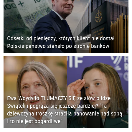
Odsetki od pieniędzy, których klient nie dostał.
Polskie państwo stanęło po stronie banków
Ewa Woydyłło TŁUMACZY SIĘ ze słów o Idze
Świątek i pogrąża się jeszcze bardziej? "Ta
dziewczyna troszkę straciła panowanie nad sobą.
I to nie jest pogardliwe"