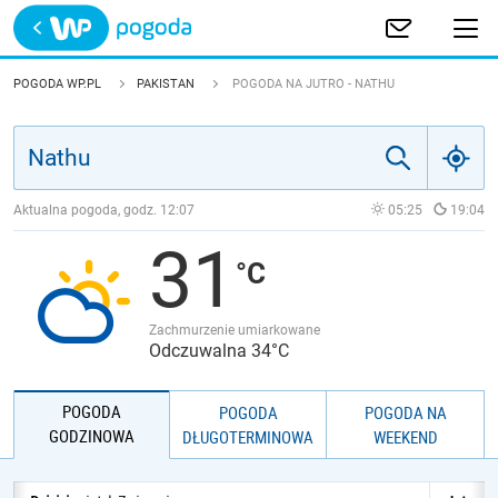
Trwa ładowanie
POLSKA
POGODA WP.PL
PAKISTAN
POGODA NA JUTRO - NATHU
EUROPA
ŚWIAT
Aktualna pogoda, godz.
12:07
05:25
19:04
31
JAKOŚĆ POWIETRZA
Zachmurzenie umiarkowane
Odczuwalna 34°C
POGODA
POGODA
POGODA NA
GODZINOWA
DŁUGOTERMINOWA
WEEKEND