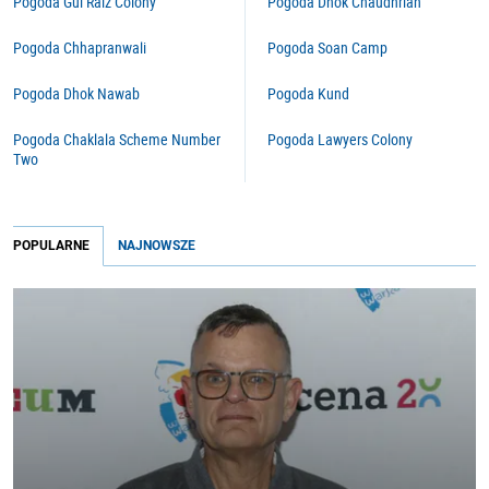
Pogoda Gul Raiz Colony
Pogoda Dhok Chaudhrian
Pogoda Chhapranwali
Pogoda Soan Camp
Pogoda Dhok Nawab
Pogoda Kund
Pogoda Chaklala Scheme Number
Pogoda Lawyers Colony
Two
POPULARNE
NAJNOWSZE