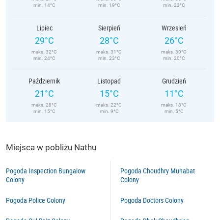
min. 14°C
min. 19°C
min. 23°C
Lipiec
Sierpień
Wrzesień
29°C
28°C
26°C
maks. 32°C
maks. 31°C
maks. 30°C
min. 24°C
min. 23°C
min. 20°C
Październik
Listopad
Grudzień
21°C
15°C
11°C
maks. 28°C
maks. 22°C
maks. 18°C
min. 15°C
min. 9°C
min. 5°C
Miejsca w pobliżu Nathu
Pogoda Inspection Bungalow
Pogoda Choudhry Muhabat
Colony
Colony
Pogoda Police Colony
Pogoda Doctors Colony