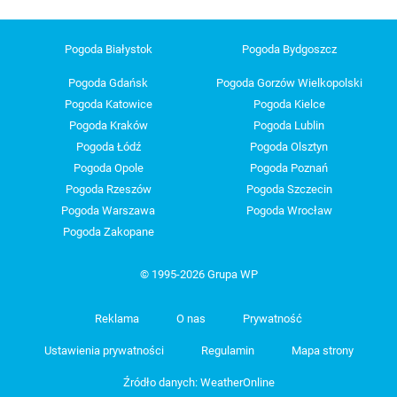
Pogoda Białystok
Pogoda Bydgoszcz
Pogoda Gdańsk
Pogoda Gorzów Wielkopolski
Pogoda Katowice
Pogoda Kielce
Pogoda Kraków
Pogoda Lublin
Pogoda Łódź
Pogoda Olsztyn
Pogoda Opole
Pogoda Poznań
Pogoda Rzeszów
Pogoda Szczecin
Pogoda Warszawa
Pogoda Wrocław
Pogoda Zakopane
© 1995-2026 Grupa WP
Reklama
O nas
Prywatność
Ustawienia prywatności
Regulamin
Mapa strony
Źródło danych: WeatherOnline