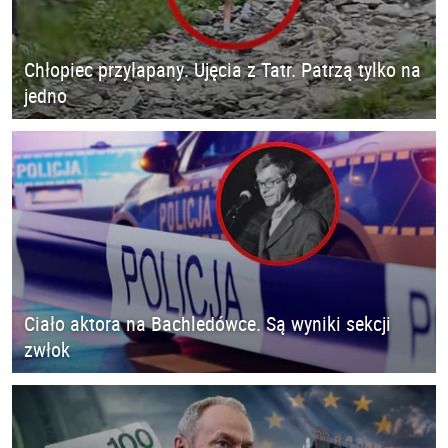
Chłopiec przyłapany. Ujęcia z Tatr. Patrzą tylko na
jedno
Ciało aktora na Bachledówce. Są wyniki sekcji
zwłok