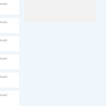
tność:
tność:
tność:
tność:
tność:
tność: