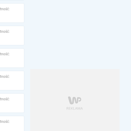
tność:
tność:
tność:
tność:
tność:
tność: