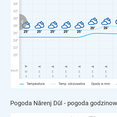
34°
32°
30°
28°
26°
24°
22°
20°
km/h
Temperatura
Temp. odczuwalna
Opady w mm:
Pogoda Nārenj Dūl - pogoda godzinowa