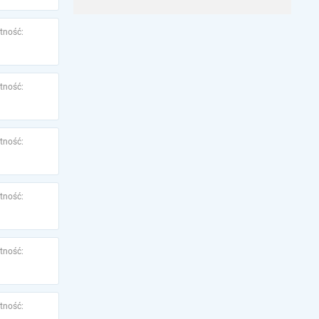
tność:
tność:
tność:
tność:
tność:
tność: