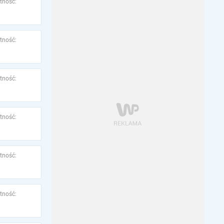
tność:
tność:
tność:
tność:
tność:
tność: