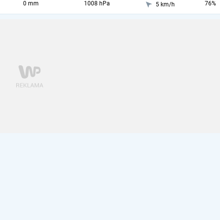
0 mm
1008 hPa
76%
5 km/h