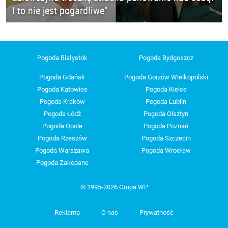
I to nie jest pogardliwe"
Pogoda Białystok
Pogoda Bydgoszcz
Pogoda Gdańsk
Pogoda Gorzów Wielkopolski
Pogoda Katowice
Pogoda Kielce
Pogoda Kraków
Pogoda Lublin
Pogoda Łódź
Pogoda Olsztyn
Pogoda Opole
Pogoda Poznań
Pogoda Rzeszów
Pogoda Szczecin
Pogoda Warszawa
Pogoda Wrocław
Pogoda Zakopane
© 1995-2026 Grupa WP
Reklama
O nas
Prywatność