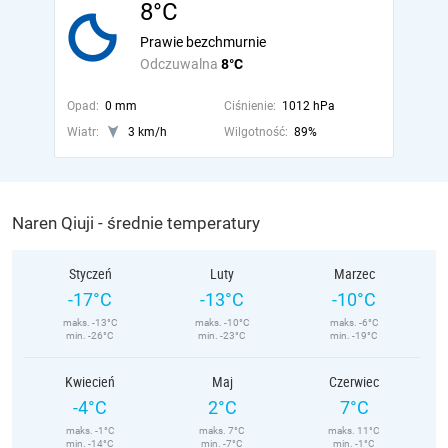
8°C
Prawie bezchmurnie
Odczuwalna
8°C
Opad:
0 mm
Ciśnienie:
1012 hPa
Wiatr:
3 km/h
Wilgotność:
89%
Naren Qiuji - średnie temperatury
Styczeń
Luty
Marzec
-17°C
-13°C
-10°C
maks. -13°C
maks. -10°C
maks. -6°C
min. -26°C
min. -23°C
min. -19°C
Kwiecień
Maj
Czerwiec
-4°C
2°C
7°C
maks. -1°C
maks. 7°C
maks. 11°C
min. -14°C
min. -7°C
min. -1°C