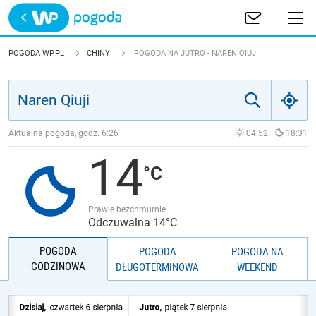
Trwa ładowanie
POLSKA
POGODA WP.PL
CHINY
POGODA NA JUTRO - NAREN QIUJI
EUROPA
ŚWIAT
Aktualna pogoda, godz.
6:26
04:52
18:31
14
JAKOŚĆ POWIETRZA
Prawie bezchmurnie
Odczuwalna 14°C
POGODA
POGODA
POGODA NA
GODZINOWA
DŁUGOTERMINOWA
WEEKEND