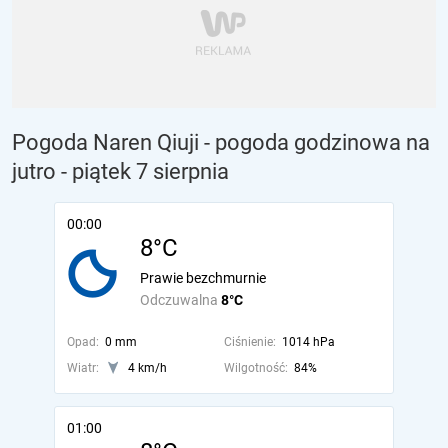
Pogoda Naren Qiuji - pogoda godzinowa na
jutro
- piątek 7 sierpnia
00:00
8°C
Prawie bezchmurnie
Odczuwalna
8°C
Opad:
0 mm
Ciśnienie:
1014 hPa
Wiatr:
4 km/h
Wilgotność:
84%
01:00