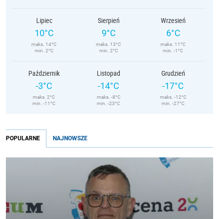
Lipiec
Sierpień
Wrzesień
10°C
9°C
6°C
maks. 14°C
maks. 13°C
maks. 11°C
min. 2°C
min. 2°C
min. -1°C
Październik
Listopad
Grudzień
-3°C
-14°C
-17°C
maks. 2°C
maks. -8°C
maks. -12°C
min. -11°C
min. -23°C
min. -27°C
POPULARNE
NAJNOWSZE