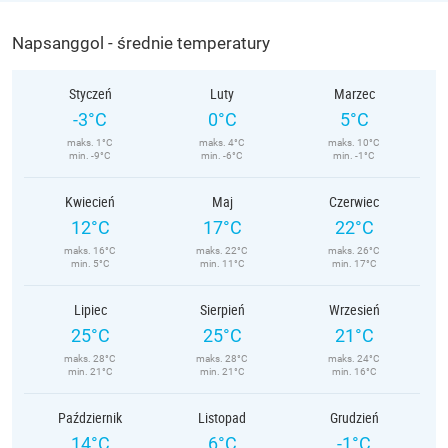
Napsanggol - średnie temperatury
Styczeń
Luty
Marzec
-3°C
0°C
5°C
maks. 1°C
maks. 4°C
maks. 10°C
min. -9°C
min. -6°C
min. -1°C
Kwiecień
Maj
Czerwiec
12°C
17°C
22°C
maks. 16°C
maks. 22°C
maks. 26°C
min. 5°C
min. 11°C
min. 17°C
Lipiec
Sierpień
Wrzesień
25°C
25°C
21°C
maks. 28°C
maks. 28°C
maks. 24°C
min. 21°C
min. 21°C
min. 16°C
Październik
Listopad
Grudzień
14°C
6°C
-1°C