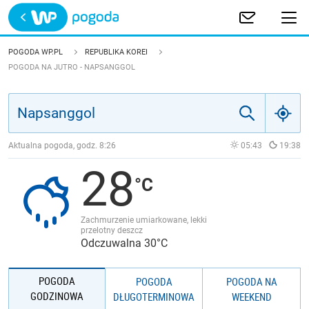
Trwa ładowanie
POLSKA
POGODA WP.PL
REPUBLIKA KOREI
POGODA NA JUTRO - NAPSANGGOL
EUROPA
ŚWIAT
Aktualna pogoda, godz.
8:26
05:43
19:38
JAKOŚĆ POWIETRZA
28
Zachmurzenie umiarkowane, lekki
przelotny deszcz
Odczuwalna 30°C
POGODA
POGODA
POGODA NA
GODZINOWA
DŁUGOTERMINOWA
WEEKEND