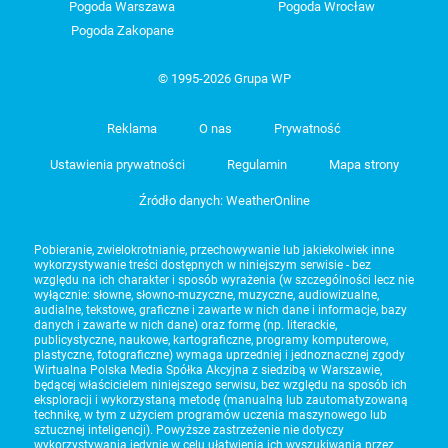
Pogoda Warszawa
Pogoda Wrocław
Pogoda Zakopane
© 1995-2026 Grupa WP
Reklama
O nas
Prywatność
Ustawienia prywatności
Regulamin
Mapa strony
Źródło danych: WeatherOnline
Pobieranie, zwielokrotnianie, przechowywanie lub jakiekolwiek inne
wykorzystywanie treści dostępnych w niniejszym serwisie - bez
względu na ich charakter i sposób wyrażenia (w szczególności lecz nie
wyłącznie: słowne, słowno-muzyczne, muzyczne, audiowizualne,
audialne, tekstowe, graficzne i zawarte w nich dane i informacje, bazy
danych i zawarte w nich dane) oraz formę (np. literackie,
publicystyczne, naukowe, kartograficzne, programy komputerowe,
plastyczne, fotograficzne) wymaga uprzedniej i jednoznacznej zgody
Wirtualna Polska Media Spółka Akcyjna z siedzibą w Warszawie,
będącej właścicielem niniejszego serwisu, bez względu na sposób ich
eksploracji i wykorzystaną metodę (manualną lub zautomatyzowaną
technikę, w tym z użyciem programów uczenia maszynowego lub
sztucznej inteligencji). Powyższe zastrzeżenie nie dotyczy
wykorzystywania jedynie w celu ułatwienia ich wyszukiwania przez