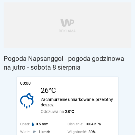
Pogoda Napsanggol - pogoda godzinowa
na jutro
- sobota 8 sierpnia
00:00
26°C
Zachmurzenie umiarkowane, przelotny
deszcz
Odczuwalna
28°C
Opad:
0.5 mm
Ciśnienie:
1004 hPa
Wiatr:
1 km/h
Wilgotność:
89%