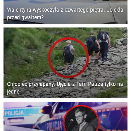
Walentyna wyskoczyła z czwartego piętra. Uciekła
przed gwałtem?
Chłopiec przyłapany. Ujęcia z Tatr. Patrzą tylko na
jedno