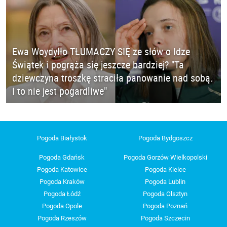
Ewa Woydyłło TŁUMACZY SIĘ ze słów o Idze
Świątek i pogrąża się jeszcze bardziej? "Ta
dziewczyna troszkę straciła panowanie nad sobą.
I to nie jest pogardliwe"
Pogoda Białystok
Pogoda Bydgoszcz
Pogoda Gdańsk
Pogoda Gorzów Wielkopolski
Pogoda Katowice
Pogoda Kielce
Pogoda Kraków
Pogoda Lublin
Pogoda Łódź
Pogoda Olsztyn
Pogoda Opole
Pogoda Poznań
Pogoda Rzeszów
Pogoda Szczecin