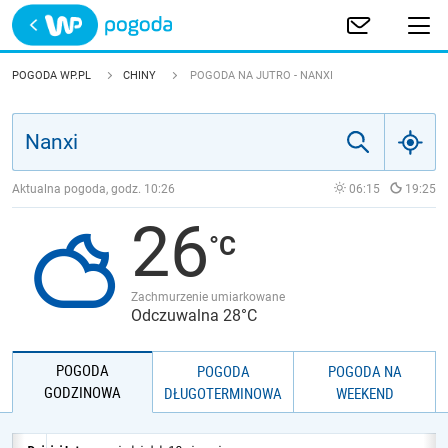
Trwa ładowanie
POLSKA
POGODA WP.PL
CHINY
POGODA NA JUTRO - NANXI
EUROPA
ŚWIAT
Aktualna pogoda, godz.
10:26
06:15
19:25
26
JAKOŚĆ POWIETRZA
Zachmurzenie umiarkowane
Odczuwalna 28°C
POGODA
POGODA
POGODA NA
GODZINOWA
DŁUGOTERMINOWA
WEEKEND