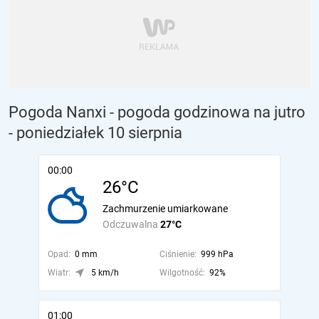
Pogoda Nanxi - pogoda godzinowa na jutro
- poniedziałek 10 sierpnia
00:00
26°C
Zachmurzenie umiarkowane
Odczuwalna
27°C
Opad:
0 mm
Ciśnienie:
999 hPa
Wiatr:
5 km/h
Wilgotność:
92%
01:00