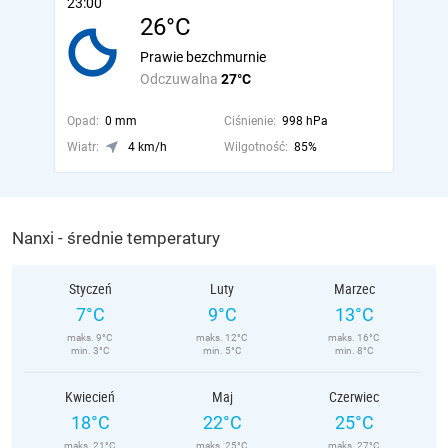
23:00
26°C
Prawie bezchmurnie
Odczuwalna
27°C
Opad:
0 mm
Ciśnienie:
998 hPa
Wiatr:
4 km/h
Wilgotność:
85%
Nanxi - średnie temperatury
Styczeń
Luty
Marzec
7°C
9°C
13°C
maks. 9°C
maks. 12°C
maks. 16°C
min. 3°C
min. 5°C
min. 8°C
Kwiecień
Maj
Czerwiec
18°C
22°C
25°C
maks. 21°C
maks. 25°C
maks. 27°C