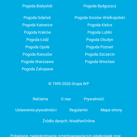
Pogoda Białystok
Pogoda Bydgoszcz
Pogoda Gdańsk
Pogoda Gorzów Wielkopolski
Pogoda Katowice
Pogoda Kielce
Pogoda Kraków
Pogoda Lublin
Pogoda Łódź
Pogoda Olsztyn
Pogoda Opole
Pogoda Poznań
Pogoda Rzeszów
Pogoda Szczecin
Pogoda Warszawa
Pogoda Wrocław
Pogoda Zakopane
© 1995-2026 Grupa WP
Reklama
O nas
Prywatność
Ustawienia prywatności
Regulamin
Mapa strony
Źródło danych: WeatherOnline
Pobieranie, zwielokrotnianie, przechowywanie lub jakiekolwiek inne