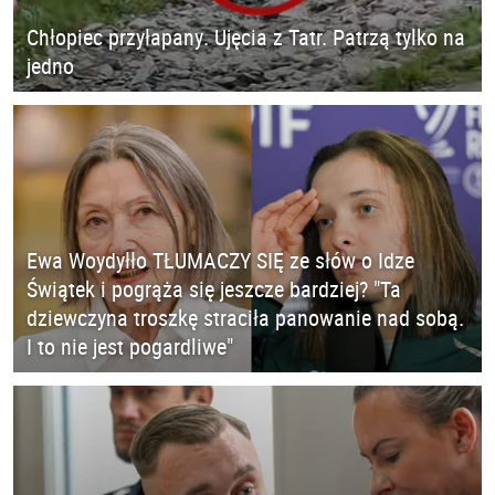
Chłopiec przyłapany. Ujęcia z Tatr. Patrzą tylko na
jedno
Ewa Woydyłło TŁUMACZY SIĘ ze słów o Idze
Świątek i pogrąża się jeszcze bardziej? "Ta
dziewczyna troszkę straciła panowanie nad sobą.
I to nie jest pogardliwe"