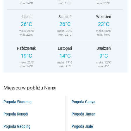
min. 14°C
min. 18°C
min. 21°C
Lipiec
Sierpień
Wrzesień
26°C
26°C
23°C
maks. 28°C
maks. 29°C
maks. 26°C
min. 22°C
min. 22°C
min. 19°C
Październik
Listopad
Grudzień
19°C
14°C
9°C
maks. 22°C
maks. 17°C
maks. 12°C
min. 14°C
min. 9°C
min. 4°C
Miejsca w pobliżu Nanxi
Pogoda Wumeng
Pogoda Gaoya
Pogoda Rongdi
Pogoda Jiman
Pogoda Gaoping
Pogoda Jiale