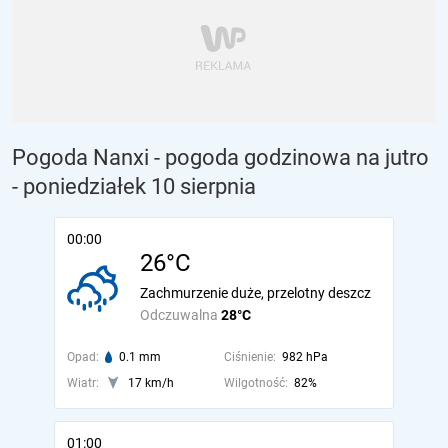
Pogoda Nanxi - pogoda godzinowa na jutro
- poniedziałek 10 sierpnia
00:00
26°C
Zachmurzenie duże, przelotny deszcz
Odczuwalna
28°C
Opad:
0.1 mm
Ciśnienie:
982 hPa
Wiatr:
17 km/h
Wilgotność:
82%
01:00