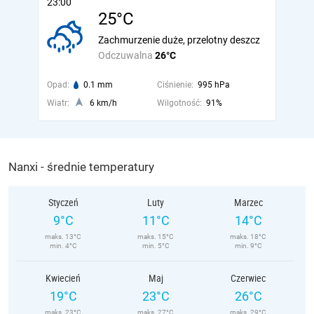
23:00
25°C
Zachmurzenie duże, przelotny deszcz
Odczuwalna
26°C
Opad:
0.1 mm
Ciśnienie:
995 hPa
Wiatr:
6 km/h
Wilgotność:
91%
Nanxi - średnie temperatury
Styczeń
Luty
Marzec
9°C
11°C
14°C
maks. 13°C
maks. 15°C
maks. 18°C
min. 4°C
min. 5°C
min. 9°C
Kwiecień
Maj
Czerwiec
19°C
23°C
26°C
maks. 23°C
maks. 27°C
maks. 29°C