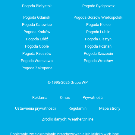
Pogoda Białystok
Pogoda Bydgoszcz
Pogoda Gdańsk
Pogoda Gorzów Wielkopolski
Pogoda Katowice
Pogoda Kielce
Pogoda Kraków
Pogoda Lublin
Pogoda Łódź
Pogoda Olsztyn
Pogoda Opole
Pogoda Poznań
Pogoda Rzeszów
Pogoda Szczecin
Pogoda Warszawa
Pogoda Wrocław
Pogoda Zakopane
© 1995-2026 Grupa WP
Reklama
O nas
Prywatność
Ustawienia prywatności
Regulamin
Mapa strony
Źródło danych: WeatherOnline
Pobieranie, zwielokrotnianie, przechowywanie lub jakiekolwiek inne