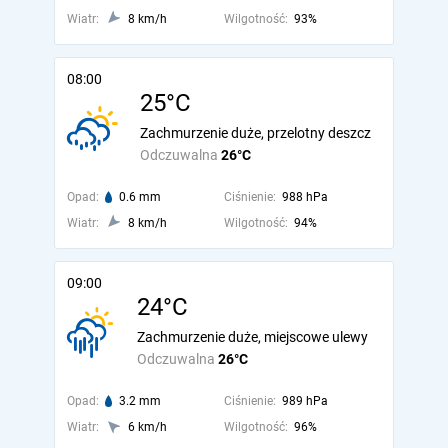
Wiatr:
8 km/h
Wilgotność:
93%
08:00
25°C
Zachmurzenie duże, przelotny deszcz
Odczuwalna
26°C
Opad:
0.6 mm
Ciśnienie:
988 hPa
Wiatr:
8 km/h
Wilgotność:
94%
09:00
24°C
Zachmurzenie duże, miejscowe ulewy
Odczuwalna
26°C
Opad:
3.2 mm
Ciśnienie:
989 hPa
Wiatr:
6 km/h
Wilgotność:
96%