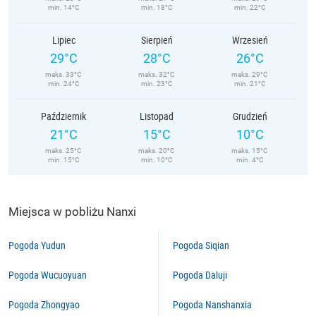
min. 14°C
min. 18°C
min. 22°C
Lipiec
Sierpień
Wrzesień
29°C
28°C
26°C
maks. 33°C
maks. 32°C
maks. 29°C
min. 24°C
min. 23°C
min. 21°C
Październik
Listopad
Grudzień
21°C
15°C
10°C
maks. 25°C
maks. 20°C
maks. 15°C
min. 15°C
min. 10°C
min. 4°C
Miejsca w pobliżu Nanxi
Pogoda Yudun
Pogoda Siqian
Pogoda Wucuoyuan
Pogoda Daluji
Pogoda Zhongyao
Pogoda Nanshanxia