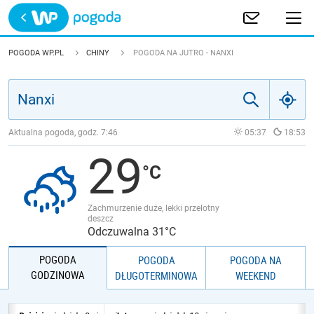
Trwa ładowanie
POLSKA
POGODA WP.PL
CHINY
POGODA NA JUTRO - NANXI
EUROPA
ŚWIAT
Aktualna pogoda, godz.
7:46
05:37
18:53
29
JAKOŚĆ POWIETRZA
Zachmurzenie duże, lekki przelotny
deszcz
Odczuwalna 31°C
POGODA
POGODA
POGODA NA
GODZINOWA
DŁUGOTERMINOWA
WEEKEND