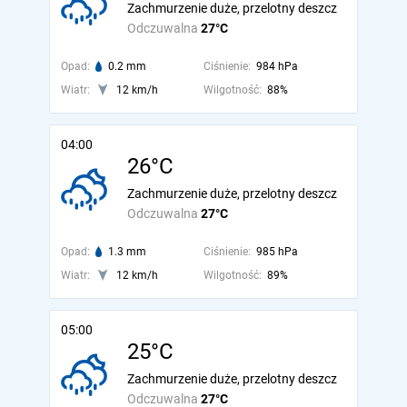
Zachmurzenie duże, przelotny deszcz
Odczuwalna
27°C
Opad:
0.2 mm
Ciśnienie:
984 hPa
Wiatr:
12 km/h
Wilgotność:
88%
04:00
26°C
Zachmurzenie duże, przelotny deszcz
Odczuwalna
27°C
Opad:
1.3 mm
Ciśnienie:
985 hPa
Wiatr:
12 km/h
Wilgotność:
89%
05:00
25°C
Zachmurzenie duże, przelotny deszcz
Odczuwalna
27°C