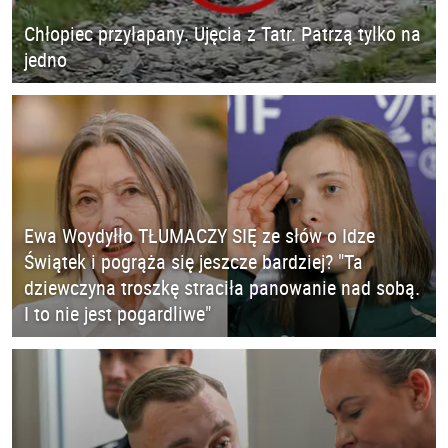
Chłopiec przyłapany. Ujęcia z Tatr. Patrzą tylko na
jedno
Ewa Woydyłło TŁUMACZY SIĘ ze słów o Idze
Świątek i pogrąża się jeszcze bardziej? "Ta
dziewczyna troszkę straciła panowanie nad sobą.
I to nie jest pogardliwe"