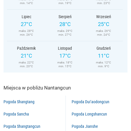
min. 14°C
min. 19°C
min. 23°C
Lipiec
Sierpień
Wrzesień
27°C
28°C
25°C
maks. 28°C
maks. 29°C
maks. 26°C
min. 26°C
min. 27°C
min. 24°C
Październik
Listopad
Grudzień
21°C
17°C
11°C
maks. 22°C
maks. 18°C
maks. 12°C
min. 20°C
min. 15°C
min. 9°C
Miejsca w pobliżu Nantangcun
Pogoda Shangtang
Pogoda Dui’aodongcun
Pogoda Sancha
Pogoda Longshancun
Pogoda Shangtangcun
Pogoda Jianshe