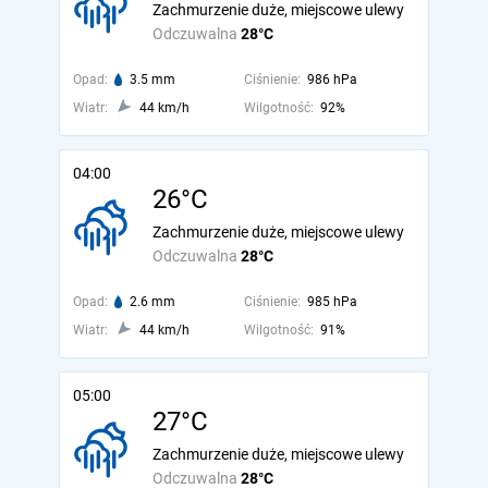
Zachmurzenie duże, miejscowe ulewy
Odczuwalna
28°C
Opad:
3.5 mm
Ciśnienie:
986 hPa
Wiatr:
44 km/h
Wilgotność:
92%
04:00
26°C
Zachmurzenie duże, miejscowe ulewy
Odczuwalna
28°C
Opad:
2.6 mm
Ciśnienie:
985 hPa
Wiatr:
44 km/h
Wilgotność:
91%
05:00
27°C
Zachmurzenie duże, miejscowe ulewy
Odczuwalna
28°C