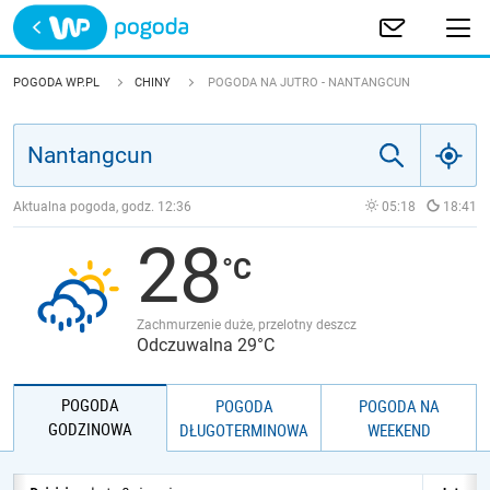
Trwa ładowanie
POLSKA
POGODA WP.PL
CHINY
POGODA NA JUTRO - NANTANGCUN
EUROPA
ŚWIAT
Aktualna pogoda, godz.
12:36
05:18
18:41
28
JAKOŚĆ POWIETRZA
Zachmurzenie duże, przelotny deszcz
Odczuwalna 29°C
POGODA
POGODA
POGODA NA
GODZINOWA
DŁUGOTERMINOWA
WEEKEND