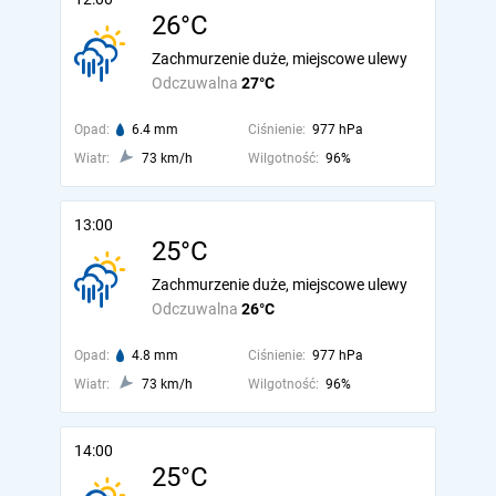
26°C
Zachmurzenie duże, miejscowe ulewy
Odczuwalna
27°C
Opad:
6.4 mm
Ciśnienie:
977 hPa
Wiatr:
73 km/h
Wilgotność:
96%
13:00
25°C
Zachmurzenie duże, miejscowe ulewy
Odczuwalna
26°C
Opad:
4.8 mm
Ciśnienie:
977 hPa
Wiatr:
73 km/h
Wilgotność:
96%
14:00
25°C