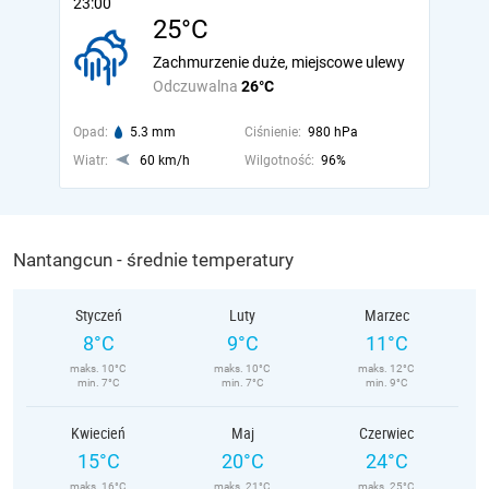
23:00
25°C
Zachmurzenie duże, miejscowe ulewy
Odczuwalna
26°C
Opad:
5.3 mm
Ciśnienie:
980 hPa
Wiatr:
60 km/h
Wilgotność:
96%
Nantangcun - średnie temperatury
Styczeń
Luty
Marzec
8°C
9°C
11°C
maks. 10°C
maks. 10°C
maks. 12°C
min. 7°C
min. 7°C
min. 9°C
Kwiecień
Maj
Czerwiec
15°C
20°C
24°C
maks. 16°C
maks. 21°C
maks. 25°C