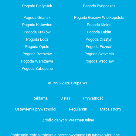
Pogoda Białystok
Pogoda Bydgoszcz
Pogoda Gdańsk
Pogoda Gorzów Wielkopolski
Pogoda Katowice
Pogoda Kielce
Pogoda Kraków
Pogoda Lublin
Pogoda Łódź
Pogoda Olsztyn
Pogoda Opole
Pogoda Poznań
Pogoda Rzeszów
Pogoda Szczecin
Pogoda Warszawa
Pogoda Wrocław
Pogoda Zakopane
© 1995-2026 Grupa WP
Reklama
O nas
Prywatność
Ustawienia prywatności
Regulamin
Mapa strony
Źródło danych: WeatherOnline
Pobieranie, zwielokrotnianie, przechowywanie lub jakiekolwiek inne