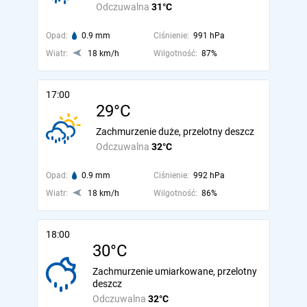
Odczuwalna
31°C
Opad:
0.9 mm
Ciśnienie:
991 hPa
Wiatr:
18 km/h
Wilgotność:
87%
17:00
29°C
Zachmurzenie duże, przelotny deszcz
Odczuwalna
32°C
Opad:
0.9 mm
Ciśnienie:
992 hPa
Wiatr:
18 km/h
Wilgotność:
86%
18:00
30°C
Zachmurzenie umiarkowane, przelotny
deszcz
Odczuwalna
32°C