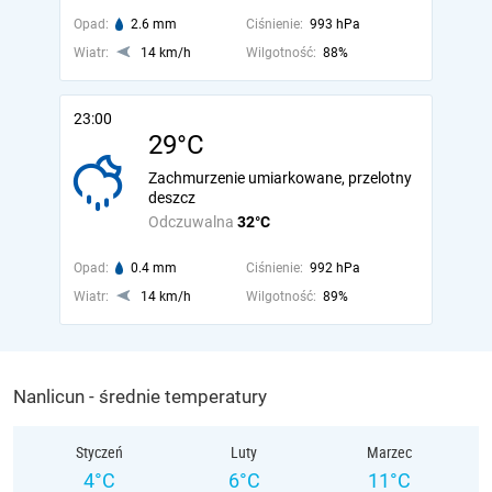
Opad:
2.6 mm
Ciśnienie:
993 hPa
Wiatr:
14 km/h
Wilgotność:
88%
23:00
29°C
Zachmurzenie umiarkowane, przelotny
deszcz
Odczuwalna
32°C
Opad:
0.4 mm
Ciśnienie:
992 hPa
Wiatr:
14 km/h
Wilgotność:
89%
Nanlicun - średnie temperatury
Styczeń
Luty
Marzec
4°C
6°C
11°C