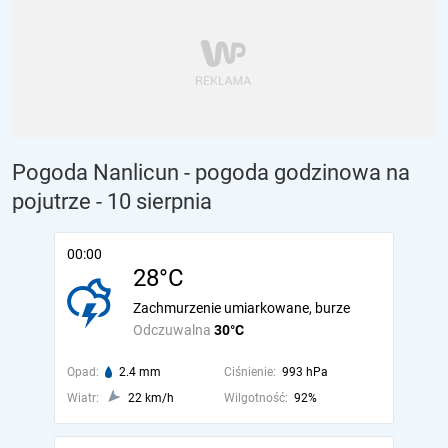
Pogoda Nanlicun - pogoda godzinowa na
pojutrze
- 10 sierpnia
00:00
28°C
Zachmurzenie umiarkowane, burze
Odczuwalna
30°C
Opad:
2.4 mm
Ciśnienie:
993 hPa
Wiatr:
22 km/h
Wilgotność:
92%