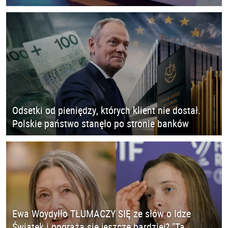
Odsetki od pieniędzy, których klient nie dostał.
Polskie państwo stanęło po stronie banków
Ewa Woydyłło TŁUMACZY SIĘ ze słów o Idze
Świątek i pogrąża się jeszcze bardziej? "Ta