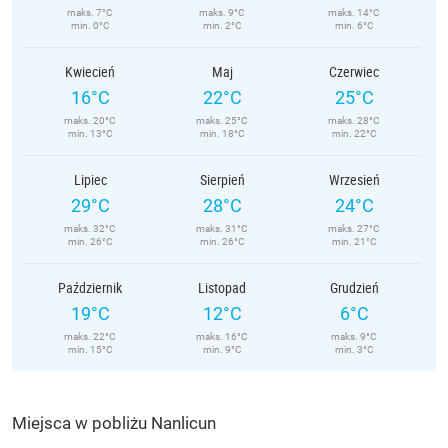
maks. 7°C
maks. 9°C
maks. 14°C
min. 0°C
min. 2°C
min. 6°C
Kwiecień
Maj
Czerwiec
16°C
22°C
25°C
maks. 20°C
maks. 25°C
maks. 28°C
min. 13°C
min. 18°C
min. 22°C
Lipiec
Sierpień
Wrzesień
29°C
28°C
24°C
maks. 32°C
maks. 31°C
maks. 27°C
min. 26°C
min. 26°C
min. 21°C
Październik
Listopad
Grudzień
19°C
12°C
6°C
maks. 22°C
maks. 16°C
maks. 9°C
min. 15°C
min. 9°C
min. 3°C
Miejsca w pobliżu Nanlicun