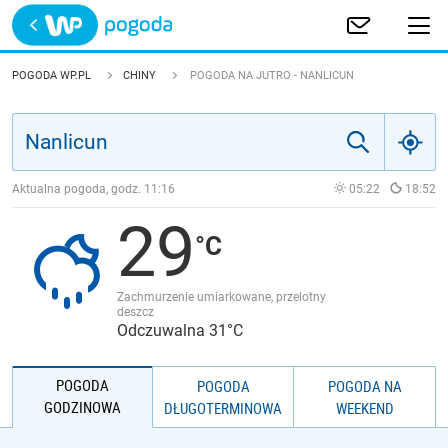
Trwa ładowanie
POLSKA
POGODA WP.PL
CHINY
POGODA NA JUTRO - NANLICUN
EUROPA
ŚWIAT
Aktualna pogoda, godz.
11:16
05:22
18:52
29
JAKOŚĆ POWIETRZA
Zachmurzenie umiarkowane, przelotny
deszcz
Odczuwalna 31°C
POGODA
POGODA
POGODA NA
GODZINOWA
DŁUGOTERMINOWA
WEEKEND