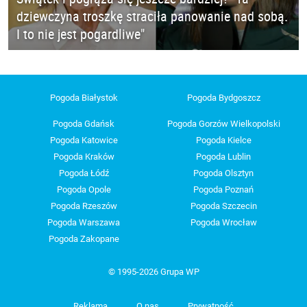
dziewczyna troszkę straciła panowanie nad sobą.
I to nie jest pogardliwe"
Pogoda Białystok
Pogoda Bydgoszcz
Pogoda Gdańsk
Pogoda Gorzów Wielkopolski
Pogoda Katowice
Pogoda Kielce
Pogoda Kraków
Pogoda Lublin
Pogoda Łódź
Pogoda Olsztyn
Pogoda Opole
Pogoda Poznań
Pogoda Rzeszów
Pogoda Szczecin
Pogoda Warszawa
Pogoda Wrocław
Pogoda Zakopane
© 1995-2026 Grupa WP
Reklama
O nas
Prywatność