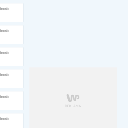
tność:
tność:
tność:
tność:
tność:
tność: