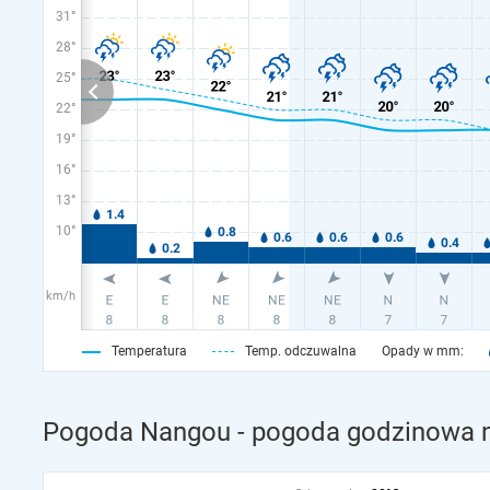
31°
28°
25°
22°
19°
16°
13°
10°
km/h
Temperatura
Temp. odczuwalna
Opady w mm:
Pogoda Nangou - pogoda godzinowa n