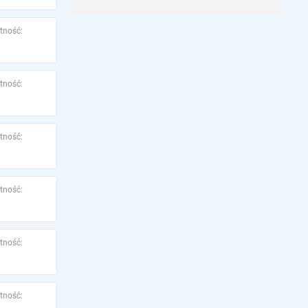
tność:
tność:
tność:
tność:
tność:
tność: