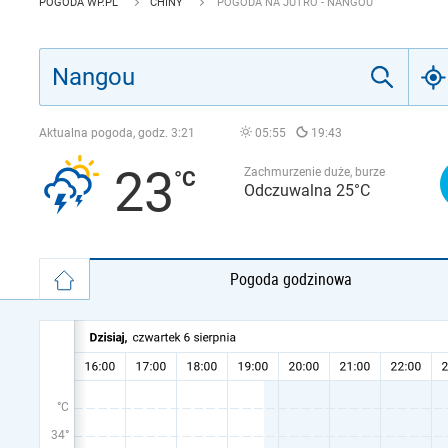
POGODA WP.PL
CHINY
POGODA NA JUTRO - NANGOU
Aktualna pogoda, godz.
3:21
05:55
19:43
23
Zachmurzenie duże, burze
Odczuwalna 25°C
Pogoda godzinowa
°C
34°