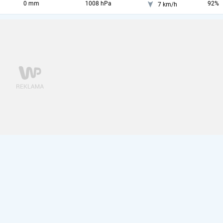
0 mm
1008 hPa
92%
7 km/h