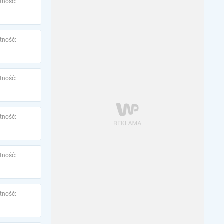
tność:
tność:
tność:
tność:
tność:
tność: