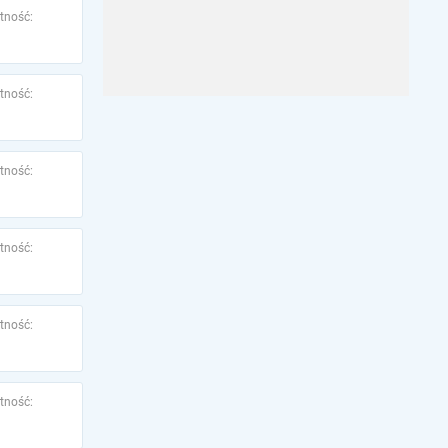
tność:
tność:
tność:
tność:
tność:
tność: