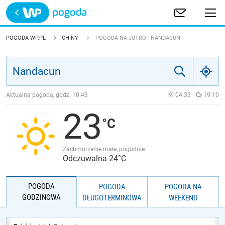
Trwa ładowanie
POLSKA
POGODA WP.PL
CHINY
POGODA NA JUTRO - NANDACUN
EUROPA
ŚWIAT
Aktualna pogoda, godz.
10:43
04:33
19:10
23
JAKOŚĆ POWIETRZA
Zachmurzenie małe, pogodnie
Odczuwalna 24°C
POGODA
POGODA
POGODA NA
GODZINOWA
DŁUGOTERMINOWA
WEEKEND