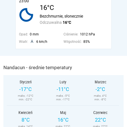
23:00
16°C
Bezchmurnie, słonecznie
Odczuwalna
16°C
Opad:
0 mm
Ciśnienie:
1012 hPa
Wiatr:
6 km/h
Wilgotność:
85%
Nandacun - średnie temperatury
Styczeń
Luty
Marzec
-17°C
-11°C
-2°C
maks. -12°C
maks. -5°C
maks. 4°C
min. -22°C
min. -17°C
min. -8°C
Kwiecień
Maj
Czerwiec
8°C
16°C
22°C
maks. 14°C
maks. 22°C
maks. 27°C