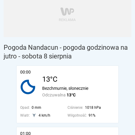
Pogoda Nandacun - pogoda godzinowa na
jutro
- sobota 8 sierpnia
00:00
13°C
Bezchmurnie, słonecznie
Odczuwalna
13°C
Opad:
0 mm
Ciśnienie:
1018 hPa
Wiatr:
4 km/h
Wilgotność:
91%
01:00