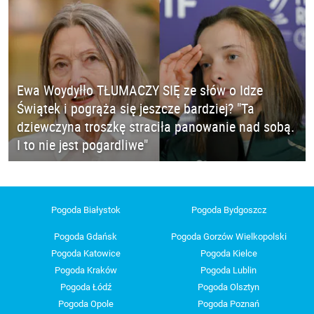
Ewa Woydyłło TŁUMACZY SIĘ ze słów o Idze
Świątek i pogrąża się jeszcze bardziej? "Ta
dziewczyna troszkę straciła panowanie nad sobą.
I to nie jest pogardliwe"
Pogoda Białystok
Pogoda Bydgoszcz
Pogoda Gdańsk
Pogoda Gorzów Wielkopolski
Pogoda Katowice
Pogoda Kielce
Pogoda Kraków
Pogoda Lublin
Pogoda Łódź
Pogoda Olsztyn
Pogoda Opole
Pogoda Poznań