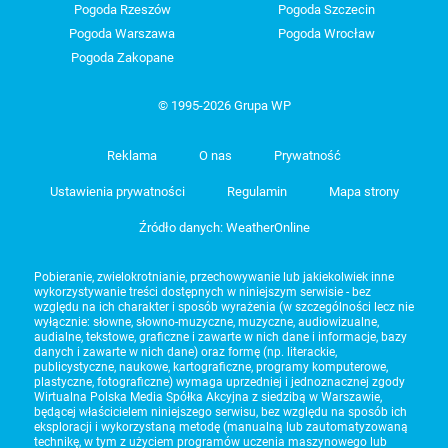
Pogoda Rzeszów
Pogoda Szczecin
Pogoda Warszawa
Pogoda Wrocław
Pogoda Zakopane
© 1995-2026 Grupa WP
Reklama
O nas
Prywatność
Ustawienia prywatności
Regulamin
Mapa strony
Źródło danych: WeatherOnline
Pobieranie, zwielokrotnianie, przechowywanie lub jakiekolwiek inne
wykorzystywanie treści dostępnych w niniejszym serwisie - bez
względu na ich charakter i sposób wyrażenia (w szczególności lecz nie
wyłącznie: słowne, słowno-muzyczne, muzyczne, audiowizualne,
audialne, tekstowe, graficzne i zawarte w nich dane i informacje, bazy
danych i zawarte w nich dane) oraz formę (np. literackie,
publicystyczne, naukowe, kartograficzne, programy komputerowe,
plastyczne, fotograficzne) wymaga uprzedniej i jednoznacznej zgody
Wirtualna Polska Media Spółka Akcyjna z siedzibą w Warszawie,
będącej właścicielem niniejszego serwisu, bez względu na sposób ich
eksploracji i wykorzystaną metodę (manualną lub zautomatyzowaną
technikę, w tym z użyciem programów uczenia maszynowego lub