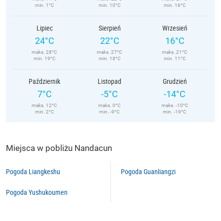
min. 1°C
min. 10°C
min. 16°C
Lipiec
Sierpień
Wrzesień
24°C
22°C
16°C
maks. 28°C
maks. 27°C
maks. 21°C
min. 19°C
min. 18°C
min. 11°C
Październik
Listopad
Grudzień
7°C
-5°C
-14°C
maks. 12°C
maks. 0°C
maks. -10°C
min. 2°C
min. -9°C
min. -19°C
Miejsca w pobliżu Nandacun
Pogoda Liangkeshu
Pogoda Guanliangzi
Pogoda Yushukoumen