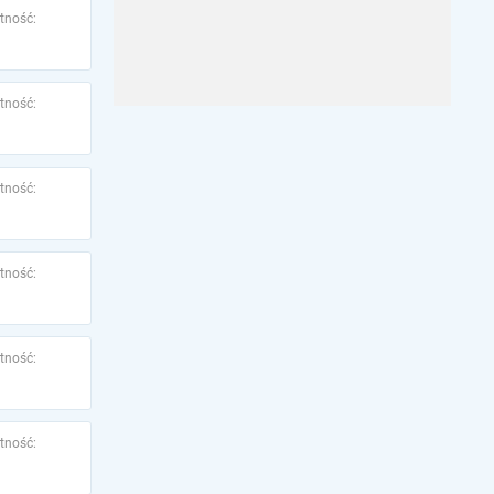
tność:
tność:
tność:
tność:
tność:
tność: