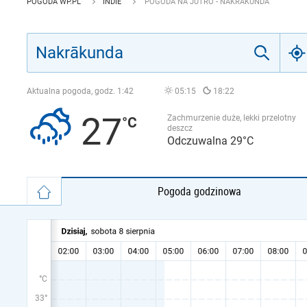
POGODA WP.PL
INDIE
POGODA NA JUTRO - NAKRĀKUNDA
Aktualna pogoda, godz.
1:42
05:15
18:22
27
Zachmurzenie duże, lekki przelotny
deszcz
Odczuwalna 29°C
Pogoda godzinowa
°C
33°