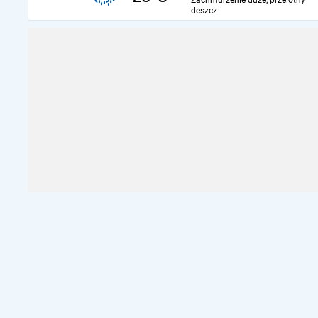
Zachmurzenie duże, przelotny
deszcz