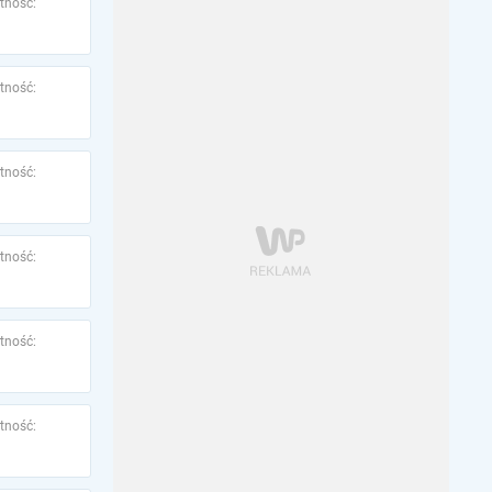
tność:
tność:
tność:
tność:
tność:
tność: