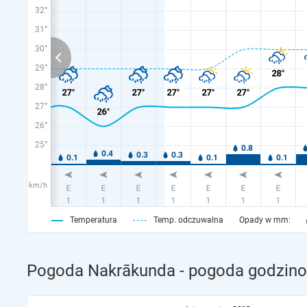
32°
31°
30°
29°
28°
27°
26°
25°
km/h
Temperatura
Temp. odczuwalna
Opady w mm:
Pogoda Nakrākunda - pogoda godzino