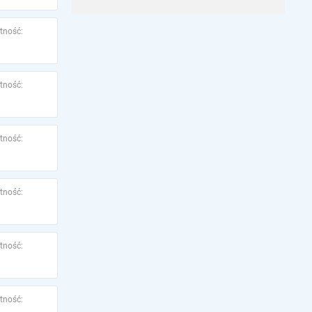
tność:
tność:
tność:
tność:
tność:
tność: