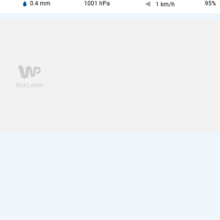
0.4 mm
1001 hPa
95%
1 km/h