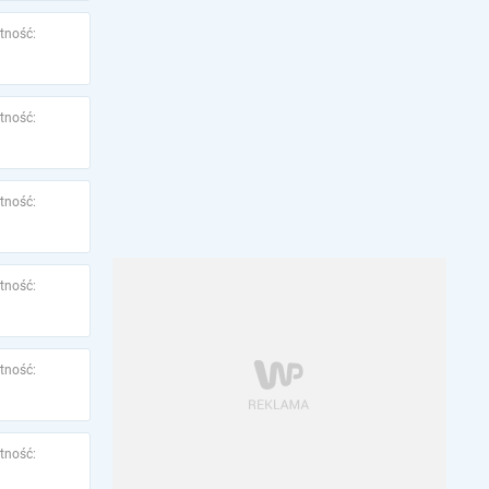
tność:
tność:
tność:
tność:
tność:
tność: