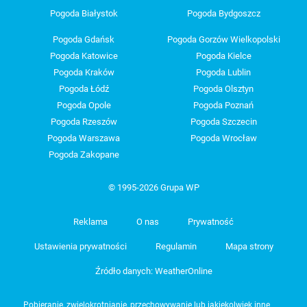
Pogoda Białystok
Pogoda Bydgoszcz
Pogoda Gdańsk
Pogoda Gorzów Wielkopolski
Pogoda Katowice
Pogoda Kielce
Pogoda Kraków
Pogoda Lublin
Pogoda Łódź
Pogoda Olsztyn
Pogoda Opole
Pogoda Poznań
Pogoda Rzeszów
Pogoda Szczecin
Pogoda Warszawa
Pogoda Wrocław
Pogoda Zakopane
© 1995-2026 Grupa WP
Reklama
O nas
Prywatność
Ustawienia prywatności
Regulamin
Mapa strony
Źródło danych: WeatherOnline
Pobieranie, zwielokrotnianie, przechowywanie lub jakiekolwiek inne