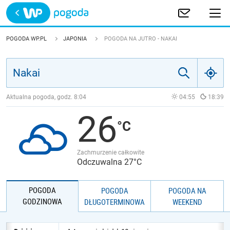
Trwa ładowanie
POLSKA
POGODA WP.PL
JAPONIA
POGODA NA JUTRO - NAKAI
EUROPA
ŚWIAT
Aktualna pogoda, godz.
8:04
04:55
18:39
26
JAKOŚĆ POWIETRZA
Zachmurzenie całkowite
Odczuwalna 27°C
POGODA
POGODA
POGODA NA
GODZINOWA
DŁUGOTERMINOWA
WEEKEND