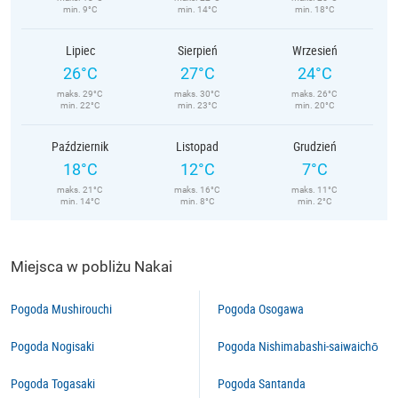
min. 9°C
min. 14°C
min. 18°C
Lipiec
Sierpień
Wrzesień
26°C
27°C
24°C
maks. 29°C
maks. 30°C
maks. 26°C
min. 22°C
min. 23°C
min. 20°C
Październik
Listopad
Grudzień
18°C
12°C
7°C
maks. 21°C
maks. 16°C
maks. 11°C
min. 14°C
min. 8°C
min. 2°C
Miejsca w pobliżu Nakai
Pogoda Mushirouchi
Pogoda Osogawa
Pogoda Nogisaki
Pogoda Nishimabashi-saiwaichō
Pogoda Togasaki
Pogoda Santanda