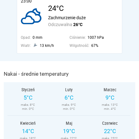
23:00
24°C
Zachmurzenie duże
Odczuwalna
26°C
Opad:
0 mm
Ciśnienie:
1007 hPa
Wiatr:
13 km/h
Wilgotność:
67%
Nakai - średnie temperatury
Styczeń
Luty
Marzec
5°C
6°C
9°C
maks. 8°C
maks. 9°C
maks. 13°C
min. 0°C
min. 0°C
min. 4°C
Kwiecień
Maj
Czerwiec
14°C
19°C
22°C
maks. 18°C
maks. 22°C
maks. 25°C