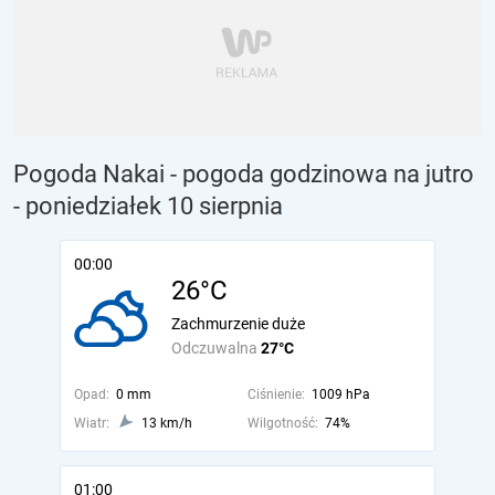
Pogoda Nakai - pogoda godzinowa na jutro
- poniedziałek 10 sierpnia
00:00
26°C
Zachmurzenie duże
Odczuwalna
27°C
Opad:
0 mm
Ciśnienie:
1009 hPa
Wiatr:
13 km/h
Wilgotność:
74%
01:00