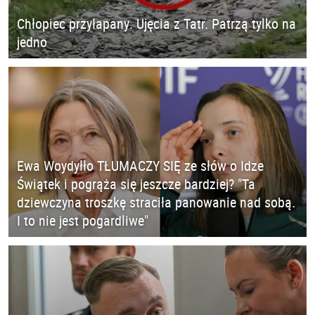
Chłopiec przyłapany. Ujęcia z Tatr. Patrzą tylko na
jedno
Ewa Woydyłło TŁUMACZY SIĘ ze słów o Idze
Świątek i pogrąża się jeszcze bardziej? "Ta
dziewczyna troszkę straciła panowanie nad sobą.
I to nie jest pogardliwe"