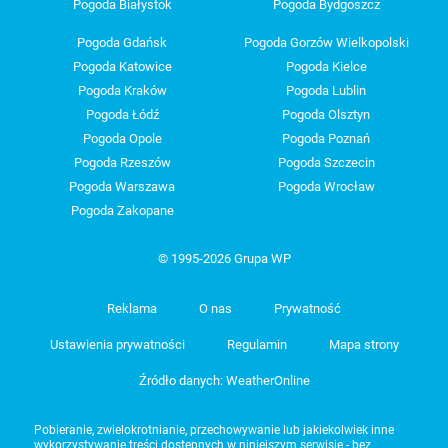
Pogoda Białystok
Pogoda Bydgoszcz
Pogoda Gdańsk
Pogoda Gorzów Wielkopolski
Pogoda Katowice
Pogoda Kielce
Pogoda Kraków
Pogoda Lublin
Pogoda Łódź
Pogoda Olsztyn
Pogoda Opole
Pogoda Poznań
Pogoda Rzeszów
Pogoda Szczecin
Pogoda Warszawa
Pogoda Wrocław
Pogoda Zakopane
© 1995-2026 Grupa WP
Reklama
O nas
Prywatność
Ustawienia prywatności
Regulamin
Mapa strony
Źródło danych: WeatherOnline
Pobieranie, zwielokrotnianie, przechowywanie lub jakiekolwiek inne
wykorzystywanie treści dostępnych w niniejszym serwisie - bez