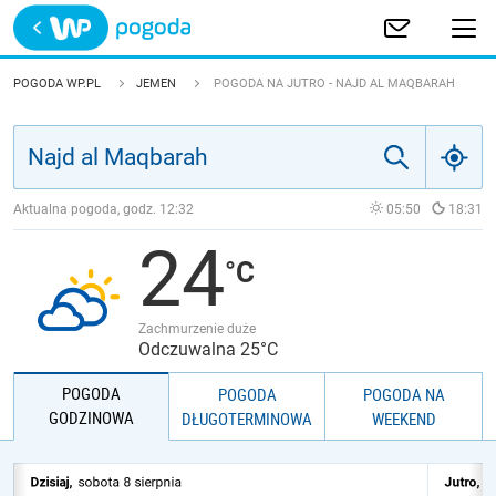
Trwa ładowanie
POLSKA
POGODA WP.PL
JEMEN
POGODA NA JUTRO - NAJD AL MAQBARAH
EUROPA
ŚWIAT
Aktualna pogoda, godz.
12:32
05:50
18:31
24
JAKOŚĆ POWIETRZA
Zachmurzenie duże
Odczuwalna 25°C
POGODA
POGODA
POGODA NA
GODZINOWA
DŁUGOTERMINOWA
WEEKEND