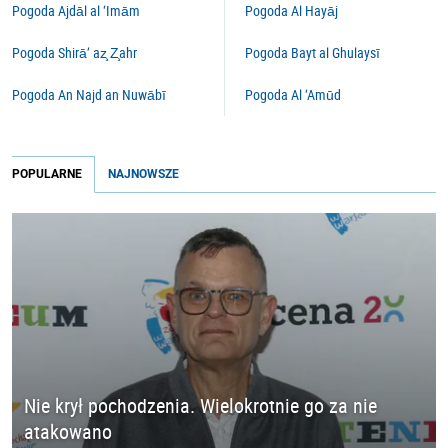
Pogoda Ajdāl al ‘Imām
Pogoda Al Hayāj
Pogoda Shirā’ az̧ Z̧ahr
Pogoda Bayt al Ghulaysī
Pogoda An Najd an Nuwābī
Pogoda Al ‘Amūd
POPULARNE
NAJNOWSZE
Nie krył pochodzenia. Wielokrotnie go za nie
atakowano