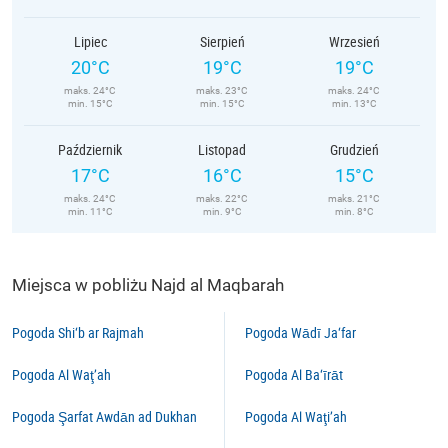
Lipiec
Sierpień
Wrzesień
20°C
19°C
19°C
maks. 24°C
maks. 23°C
maks. 24°C
min. 15°C
min. 15°C
min. 13°C
Październik
Listopad
Grudzień
17°C
16°C
15°C
maks. 24°C
maks. 22°C
maks. 21°C
min. 11°C
min. 9°C
min. 8°C
Miejsca w pobliżu Najd al Maqbarah
Pogoda Shi‘b ar Rajmah
Pogoda Wādī Ja‘far
Pogoda Al Waţ’ah
Pogoda Al Ba‘īrāt
Pogoda Şarfat Awdān ad Dukhan
Pogoda Al Waţi’ah