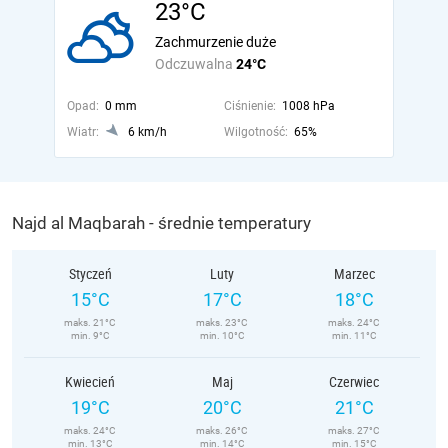
23°C
Zachmurzenie duże
Odczuwalna
24°C
Opad:
0 mm
Ciśnienie:
1008 hPa
Wiatr:
6 km/h
Wilgotność:
65%
Najd al Maqbarah - średnie temperatury
Styczeń
Luty
Marzec
15°C
17°C
18°C
maks. 21°C
maks. 23°C
maks. 24°C
min. 9°C
min. 10°C
min. 11°C
Kwiecień
Maj
Czerwiec
19°C
20°C
21°C
maks. 24°C
maks. 26°C
maks. 27°C
min. 13°C
min. 14°C
min. 15°C