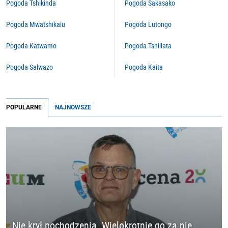
Pogoda Tshikinda
Pogoda Sakasako
Pogoda Mwatshikalu
Pogoda Lutongo
Pogoda Katwamo
Pogoda Tshillata
Pogoda Salwazo
Pogoda Kaita
POPULARNE
NAJNOWSZE
Nie krył pochodzenia. Wielokrotnie go za nie