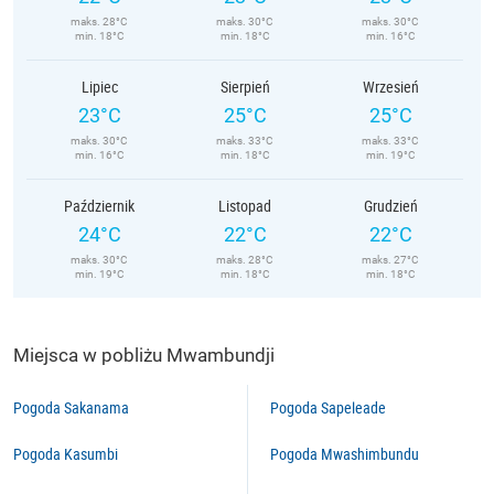
maks. 28°C
maks. 30°C
maks. 30°C
min. 18°C
min. 18°C
min. 16°C
Lipiec
Sierpień
Wrzesień
23°C
25°C
25°C
maks. 30°C
maks. 33°C
maks. 33°C
min. 16°C
min. 18°C
min. 19°C
Październik
Listopad
Grudzień
24°C
22°C
22°C
maks. 30°C
maks. 28°C
maks. 27°C
min. 19°C
min. 18°C
min. 18°C
Miejsca w pobliżu Mwambundji
Pogoda Sakanama
Pogoda Sapeleade
Pogoda Kasumbi
Pogoda Mwashimbundu