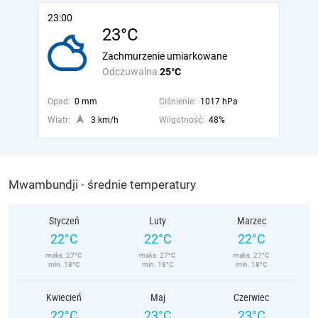
23:00
23°C
Zachmurzenie umiarkowane
Odczuwalna
25°C
Opad:
0 mm
Ciśnienie:
1017 hPa
Wiatr:
3 km/h
Wilgotność:
48%
Mwambundji - średnie temperatury
Styczeń
Luty
Marzec
22°C
22°C
22°C
maks. 27°C
maks. 27°C
maks. 27°C
min. 18°C
min. 18°C
min. 18°C
Kwiecień
Maj
Czerwiec
22°C
23°C
23°C