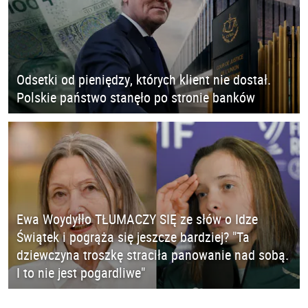
Odsetki od pieniędzy, których klient nie dostał.
Polskie państwo stanęło po stronie banków
Ewa Woydyłło TŁUMACZY SIĘ ze słów o Idze
Świątek i pogrąża się jeszcze bardziej? "Ta
dziewczyna troszkę straciła panowanie nad sobą.
I to nie jest pogardliwe"