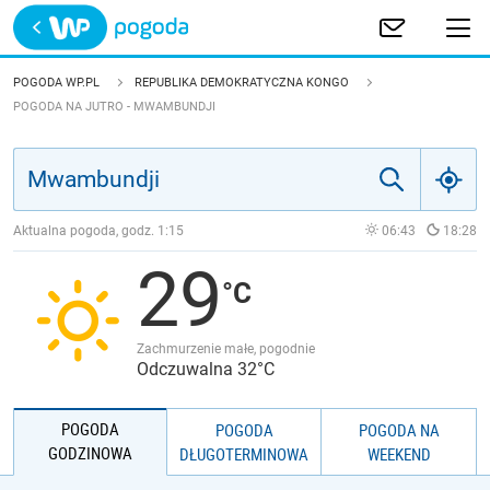
Trwa ładowanie
POLSKA
POGODA WP.PL
REPUBLIKA DEMOKRATYCZNA KONGO
POGODA NA JUTRO - MWAMBUNDJI
EUROPA
ŚWIAT
Aktualna pogoda, godz.
1:15
06:43
18:28
JAKOŚĆ POWIETRZA
29
Zachmurzenie małe, pogodnie
Odczuwalna 32°C
POGODA
POGODA
POGODA NA
GODZINOWA
DŁUGOTERMINOWA
WEEKEND