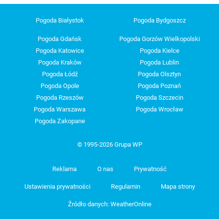
Pogoda Białystok
Pogoda Bydgoszcz
Pogoda Gdańsk
Pogoda Gorzów Wielkopolski
Pogoda Katowice
Pogoda Kielce
Pogoda Kraków
Pogoda Lublin
Pogoda Łódź
Pogoda Olsztyn
Pogoda Opole
Pogoda Poznań
Pogoda Rzeszów
Pogoda Szczecin
Pogoda Warszawa
Pogoda Wrocław
Pogoda Zakopane
© 1995-2026 Grupa WP
Reklama
O nas
Prywatność
Ustawienia prywatności
Regulamin
Mapa strony
Źródło danych: WeatherOnline