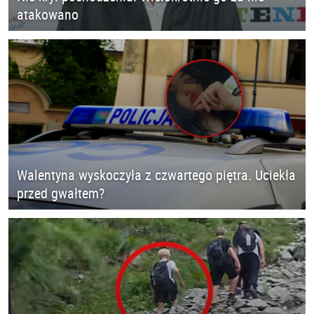
atakowano
Walentyna wyskoczyła z czwartego piętra. Uciekła
przed gwałtem?