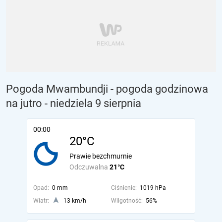
Pogoda Mwambundji - pogoda godzinowa
na jutro
- niedziela 9 sierpnia
00:00
20°C
Prawie bezchmurnie
Odczuwalna
21°C
Opad:
0 mm
Ciśnienie:
1019 hPa
Wiatr:
13 km/h
Wilgotność:
56%