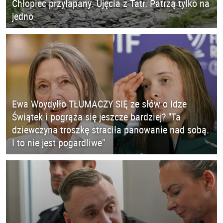
Chłopiec przyłapany. Ujęcia z Tatr. Patrzą tylko na
jedno
Ewa Woydyłło TŁUMACZY SIĘ ze słów o Idze
Świątek i pogrąża się jeszcze bardziej? "Ta
dziewczyna troszkę straciła panowanie nad sobą.
I to nie jest pogardliwe"