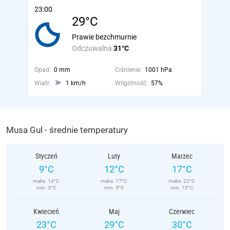
23:00
29°C
Prawie bezchmurnie
Odczuwalna
31°C
Opad:
0 mm
Ciśnienie:
1001 hPa
Wiatr:
1 km/h
Wilgotność:
57%
Musa Gul - średnie temperatury
Styczeń
Luty
Marzec
9°C
12°C
17°C
maks. 14°C
maks. 17°C
maks. 22°C
min. 3°C
min. 5°C
min. 10°C
Kwiecień
Maj
Czerwiec
23°C
29°C
30°C