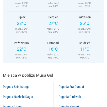
maks. 28°C
maks. 34°C
maks. 35°C
min. 15°C
min. 20°C
min. 23°C
Lipiec
Sierpień
Wrzesień
28°C
27°C
25°C
maks. 32°C
maks. 31°C
maks. 30°C
min. 23°C
min. 22°C
min. 20°C
Październik
Listopad
Grudzień
22°C
16°C
11°C
maks. 27°C
maks. 22°C
maks. 17°C
min. 15°C
min. 10°C
min. 5°C
Miejsca w pobliżu Musa Gul
Pogoda Shin Istargai
Pogoda Sra Gundai
Pogoda Nakhshi Dagar
Pogoda Girdiwah
Pogoda Ghundi
Pogoda Khajuri