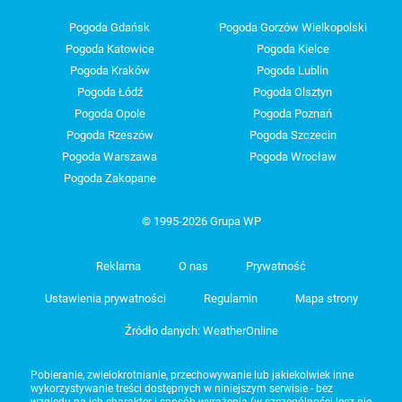
Pogoda Gdańsk
Pogoda Gorzów Wielkopolski
Pogoda Katowice
Pogoda Kielce
Pogoda Kraków
Pogoda Lublin
Pogoda Łódź
Pogoda Olsztyn
Pogoda Opole
Pogoda Poznań
Pogoda Rzeszów
Pogoda Szczecin
Pogoda Warszawa
Pogoda Wrocław
Pogoda Zakopane
© 1995-2026 Grupa WP
Reklama
O nas
Prywatność
Ustawienia prywatności
Regulamin
Mapa strony
Źródło danych: WeatherOnline
Pobieranie, zwielokrotnianie, przechowywanie lub jakiekolwiek inne
wykorzystywanie treści dostępnych w niniejszym serwisie - bez
względu na ich charakter i sposób wyrażenia (w szczególności lecz nie