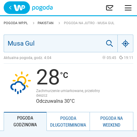
Trwa ładowanie
POLSKA
POGODA WP.PL
PAKISTAN
POGODA NA JUTRO - MUSA GUL
EUROPA
ŚWIAT
Aktualna pogoda, godz.
4:04
05:45
19:11
28
JAKOŚĆ POWIETRZA
Zachmurzenie umiarkowane, przelotny
deszcz
Odczuwalna 30°C
POGODA
POGODA
POGODA NA
GODZINOWA
DŁUGOTERMINOWA
WEEKEND