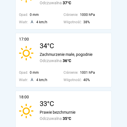
Odczuwalna
37°C
Opad:
0 mm
Ciśnienie:
1000 hPa
Wiatr:
4 km/h
Wilgotność:
38%
17:00
34°C
Zachmurzenie małe, pogodnie
Odczuwalna
36°C
Opad:
0 mm
Ciśnienie:
1001 hPa
Wiatr:
4 km/h
Wilgotność:
40%
18:00
33°C
Prawie bezchmurnie
Odczuwalna
35°C