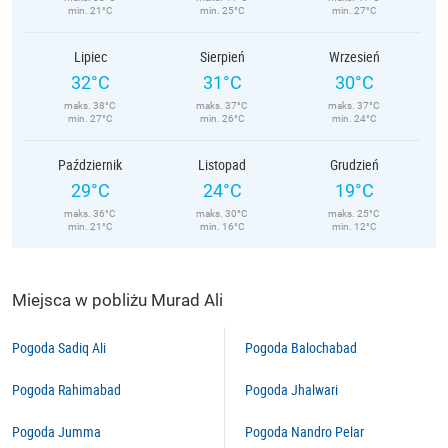
min. 21°C
min. 25°C
min. 27°C
Lipiec
Sierpień
Wrzesień
32°C
31°C
30°C
maks. 38°C
maks. 37°C
maks. 37°C
min. 27°C
min. 26°C
min. 24°C
Październik
Listopad
Grudzień
29°C
24°C
19°C
maks. 36°C
maks. 30°C
maks. 25°C
min. 21°C
min. 16°C
min. 12°C
Miejsca w pobliżu Murad Ali
Pogoda Sadiq Ali
Pogoda Balochabad
Pogoda Rahimabad
Pogoda Jhalwari
Pogoda Jumma
Pogoda Nandro Pelar