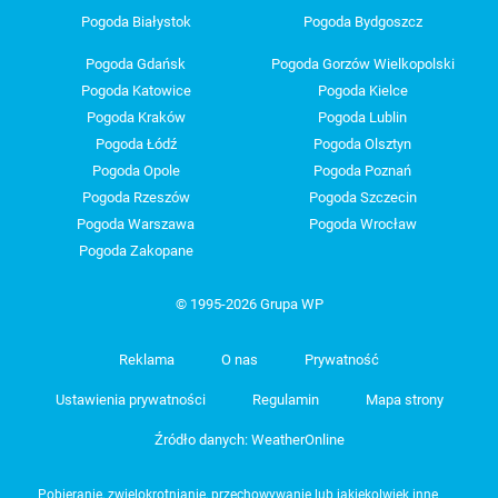
Pogoda Białystok
Pogoda Bydgoszcz
Pogoda Gdańsk
Pogoda Gorzów Wielkopolski
Pogoda Katowice
Pogoda Kielce
Pogoda Kraków
Pogoda Lublin
Pogoda Łódź
Pogoda Olsztyn
Pogoda Opole
Pogoda Poznań
Pogoda Rzeszów
Pogoda Szczecin
Pogoda Warszawa
Pogoda Wrocław
Pogoda Zakopane
© 1995-2026 Grupa WP
Reklama
O nas
Prywatność
Ustawienia prywatności
Regulamin
Mapa strony
Źródło danych: WeatherOnline
Pobieranie, zwielokrotnianie, przechowywanie lub jakiekolwiek inne