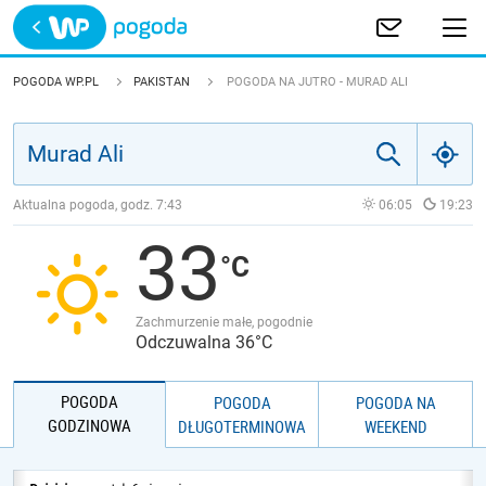
Trwa ładowanie
POLSKA
POGODA WP.PL
PAKISTAN
POGODA NA JUTRO - MURAD ALI
EUROPA
ŚWIAT
Aktualna pogoda, godz.
7:43
06:05
19:23
33
JAKOŚĆ POWIETRZA
Zachmurzenie małe, pogodnie
Odczuwalna 36°C
POGODA
POGODA
POGODA NA
GODZINOWA
DŁUGOTERMINOWA
WEEKEND