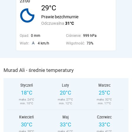
23:00
29°C
Prawie bezchmurnie
Odczuwalna
31°C
Opad:
0 mm
Ciśnienie:
999 hPa
Wiatr:
4 km/h
Wilgotność:
73%
Murad Ali - średnie temperatury
Styczeń
Luty
Marzec
18°C
20°C
25°C
maks. 24°C
maks. 27°C
maks. 32°C
min. 10°C
min. 12°C
min. 17°C
Kwiecień
Maj
Czerwiec
30°C
33°C
33°C
maks. 38°C
maks. 41°C
maks. 41°C