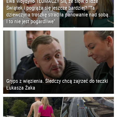
Ewa Woydyłło TŁUMACZY SIĘ ze słów o Idze
Świątek i pogrąża się jeszcze bardziej? "Ta
dziewczyna troszkę straciła panowanie nad sobą.
I to nie jest pogardliwe"
Gryps z więzienia. Śledczy chcą zajrzeć do teczki
Łukasza Żaka