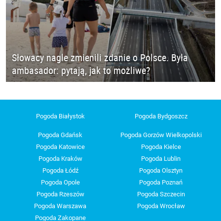
Słowacy nagle zmienili zdanie o Polsce. Była
ambasador: pytają, jak to możliwe?
Pogoda Białystok
Pogoda Bydgoszcz
Pogoda Gdańsk
Pogoda Gorzów Wielkopolski
Pogoda Katowice
Pogoda Kielce
Pogoda Kraków
Pogoda Lublin
Pogoda Łódź
Pogoda Olsztyn
Pogoda Opole
Pogoda Poznań
Pogoda Rzeszów
Pogoda Szczecin
Pogoda Warszawa
Pogoda Wrocław
Pogoda Zakopane