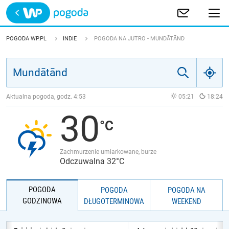
Trwa ładowanie
POLSKA
POGODA WP.PL
INDIE
POGODA NA JUTRO - MUNDĀTĀND
EUROPA
ŚWIAT
Aktualna pogoda, godz.
4:53
05:21
18:24
30
JAKOŚĆ POWIETRZA
Zachmurzenie umiarkowane, burze
Odczuwalna 32°C
POGODA
POGODA
POGODA NA
GODZINOWA
DŁUGOTERMINOWA
WEEKEND