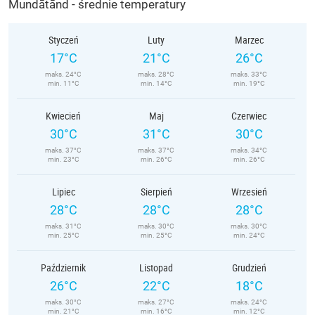
Mundātānd - średnie temperatury
Styczeń
Luty
Marzec
17°C
21°C
26°C
maks. 24°C
maks. 28°C
maks. 33°C
min. 11°C
min. 14°C
min. 19°C
Kwiecień
Maj
Czerwiec
30°C
31°C
30°C
maks. 37°C
maks. 37°C
maks. 34°C
min. 23°C
min. 26°C
min. 26°C
Lipiec
Sierpień
Wrzesień
28°C
28°C
28°C
maks. 31°C
maks. 30°C
maks. 30°C
min. 25°C
min. 25°C
min. 24°C
Październik
Listopad
Grudzień
26°C
22°C
18°C
maks. 30°C
maks. 27°C
maks. 24°C
min. 21°C
min. 16°C
min. 12°C