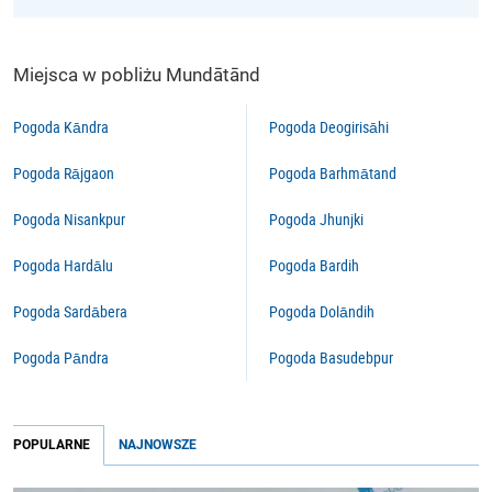
Miejsca w pobliżu Mundātānd
Pogoda Kāndra
Pogoda Deogirisāhi
Pogoda Rājgaon
Pogoda Barhmātand
Pogoda Nisankpur
Pogoda Jhunjki
Pogoda Hardālu
Pogoda Bardih
Pogoda Sardābera
Pogoda Dolāndih
Pogoda Pāndra
Pogoda Basudebpur
POPULARNE
NAJNOWSZE