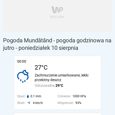
Pogoda Mundātānd - pogoda godzinowa na
jutro
- poniedziałek 10 sierpnia
00:00
27°C
Zachmurzenie umiarkowane, lekki
przelotny deszcz
Odczuwalna
29°C
Opad:
0.1 mm
Ciśnienie:
1000 hPa
Wiatr:
4 km/h
Wilgotność:
93%