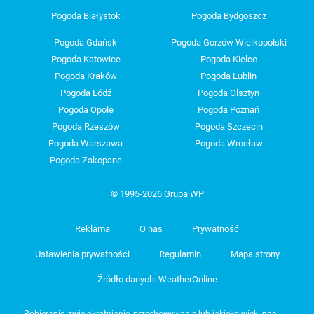
Pogoda Białystok
Pogoda Bydgoszcz
Pogoda Gdańsk
Pogoda Gorzów Wielkopolski
Pogoda Katowice
Pogoda Kielce
Pogoda Kraków
Pogoda Lublin
Pogoda Łódź
Pogoda Olsztyn
Pogoda Opole
Pogoda Poznań
Pogoda Rzeszów
Pogoda Szczecin
Pogoda Warszawa
Pogoda Wrocław
Pogoda Zakopane
© 1995-2026 Grupa WP
Reklama
O nas
Prywatność
Ustawienia prywatności
Regulamin
Mapa strony
Źródło danych: WeatherOnline
Pobieranie, zwielokrotnianie, przechowywanie lub jakiekolwiek inne