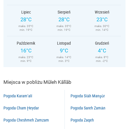
Lipiec
Sierpień
Wrzesień
28°C
28°C
23°C
maks. 35°C
maks. 35°C
maks. 30°C
min. 19°C
min. 19°C
min. 14°C
Październik
Listopad
Grudzień
16°C
9°C
4°C
maks. 23°C
maks. 14°C
maks. 8°C
min. 9°C
min. 3°C
min. -2°C
Miejsca w pobliżu Mūleh Kālīāb
Pogoda Karam‘alī
Pogoda Sīāh Manşūr
Pogoda Cham Ḩeydar
Pogoda Sareh Zamān
Pogoda Cheshmeh Zamzam
Pogoda Zaqeh