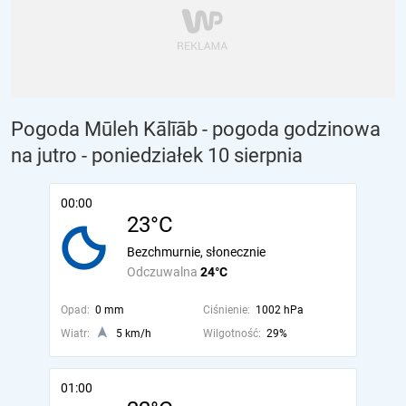
Pogoda Mūleh Kālīāb - pogoda godzinowa
na jutro
- poniedziałek 10 sierpnia
00:00
23°C
Bezchmurnie, słonecznie
Odczuwalna
24°C
Opad:
0 mm
Ciśnienie:
1002 hPa
Wiatr:
5 km/h
Wilgotność:
29%
01:00