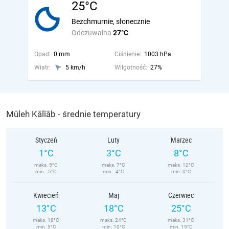
25°C
Bezchmurnie, słonecznie
Odczuwalna
27°C
Opad:
0 mm
Ciśnienie:
1003 hPa
Wiatr:
5 km/h
Wilgotność:
27%
Mūleh Kālīāb - średnie temperatury
Styczeń
Luty
Marzec
1°C
3°C
8°C
maks. 5°C
maks. 7°C
maks. 12°C
min. -5°C
min. -4°C
min. 0°C
Kwiecień
Maj
Czerwiec
13°C
18°C
25°C
maks. 18°C
maks. 24°C
maks. 31°C
min. 5°C
min. 10°C
min. 15°C