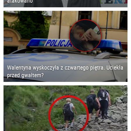
atakowano
Walentyna wyskoczyła z czwartego piętra. Uciekła
przed gwałtem?