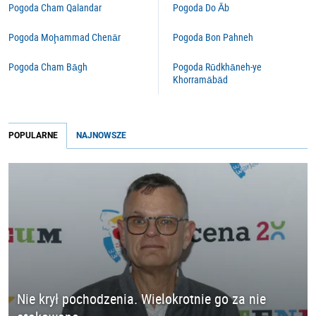
Pogoda Cham Qalandar
Pogoda Do Āb
Pogoda Moḩammad Chenār
Pogoda Bon Pahneh
Pogoda Cham Bāgh
Pogoda Rūdkhāneh-ye
Khorramābād
POPULARNE
NAJNOWSZE
Nie krył pochodzenia. Wielokrotnie go za nie