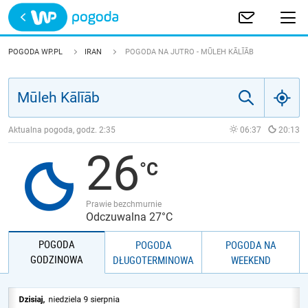
Trwa ładowanie
POLSKA
POGODA WP.PL
IRAN
POGODA NA JUTRO - MŪLEH KĀLĪĀB
EUROPA
ŚWIAT
Aktualna pogoda, godz.
2:35
06:37
20:13
26
JAKOŚĆ POWIETRZA
Prawie bezchmurnie
Odczuwalna 27°C
POGODA
POGODA
POGODA NA
GODZINOWA
DŁUGOTERMINOWA
WEEKEND