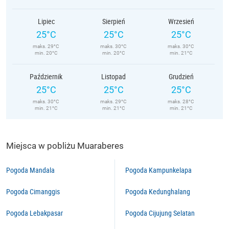
Lipiec
Sierpień
Wrzesień
25°C
25°C
25°C
maks. 29°C
maks. 30°C
maks. 30°C
min. 20°C
min. 20°C
min. 21°C
Październik
Listopad
Grudzień
25°C
25°C
25°C
maks. 30°C
maks. 29°C
maks. 28°C
min. 21°C
min. 21°C
min. 21°C
Miejsca w pobliżu Muaraberes
Pogoda Mandala
Pogoda Kampunkelapa
Pogoda Cimanggis
Pogoda Kedunghalang
Pogoda Lebakpasar
Pogoda Cijujung Selatan