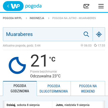
Trwa ładowanie
POLSKA
POGODA WP.PL
INDONEZJA
POGODA NA JUTRO - MUARABERES
EUROPA
ŚWIAT
Aktualna pogoda, godz.
5:44
06:03
17:55
21
JAKOŚĆ POWIETRZA
Prawie bezchmurnie
Odczuwalna 23°C
POGODA
POGODA
POGODA NA
GODZINOWA
DŁUGOTERMINOWA
WEEKEND