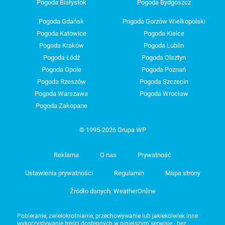
Pogoda Białystok
Pogoda Bydgoszcz
Pogoda Gdańsk
Pogoda Gorzów Wielkopolski
Pogoda Katowice
Pogoda Kielce
Pogoda Kraków
Pogoda Lublin
Pogoda Łódź
Pogoda Olsztyn
Pogoda Opole
Pogoda Poznań
Pogoda Rzeszów
Pogoda Szczecin
Pogoda Warszawa
Pogoda Wrocław
Pogoda Zakopane
© 1995-2026 Grupa WP
Reklama
O nas
Prywatność
Ustawienia prywatności
Regulamin
Mapa strony
Źródło danych: WeatherOnline
Pobieranie, zwielokrotnianie, przechowywanie lub jakiekolwiek inne
wykorzystywanie treści dostępnych w niniejszym serwisie - bez