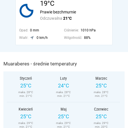
19°C
Prawie bezchmurnie
Odczuwalna
21°C
Opad:
0 mm
Ciśnienie:
1010 hPa
Wiatr:
0 km/h
Wilgotność:
88%
Muaraberes - średnie temperatury
Styczeń
Luty
Marzec
25°C
24°C
25°C
maks. 28°C
maks. 28°C
maks. 28°C
min. 21°C
min. 21°C
min. 21°C
Kwiecień
Maj
Czerwiec
25°C
25°C
25°C
maks. 29°C
maks. 29°C
maks. 29°C
min. 21°C
min. 21°C
min. 20°C