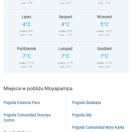
min. 1°C
min. 0°C
min. -1°C
Lipiec
Sierpień
Wrzesień
4°C
4°C
5°C
maks. 9°C
maks. 9°C
maks. 10°C
min. -1°C
min. -1°C
min. 0°C
Październik
Listopad
Grudzień
7°C
7°C
7°C
maks. 11°C
maks. 11°C
maks. 11°C
min. 1°C
min. 2°C
min. 3°C
Miejsca w pobliżu Moyapampa
Pogoda Estancia Paco
Pogoda Quiabaya
Pogoda Comunidad Ococoya
Pogoda Silij
Centro
Pogoda Comunidad Moro Karka