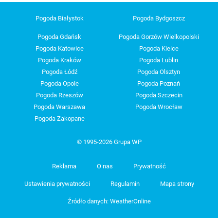
Pogoda Białystok
Pogoda Bydgoszcz
Pogoda Gdańsk
Pogoda Gorzów Wielkopolski
Pogoda Katowice
Pogoda Kielce
Pogoda Kraków
Pogoda Lublin
Pogoda Łódź
Pogoda Olsztyn
Pogoda Opole
Pogoda Poznań
Pogoda Rzeszów
Pogoda Szczecin
Pogoda Warszawa
Pogoda Wrocław
Pogoda Zakopane
© 1995-2026 Grupa WP
Reklama
O nas
Prywatność
Ustawienia prywatności
Regulamin
Mapa strony
Źródło danych: WeatherOnline