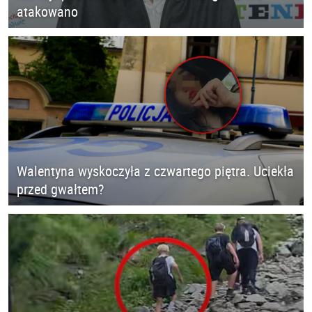
atakowano
Walentyna wyskoczyła z czwartego piętra. Uciekła
przed gwałtem?