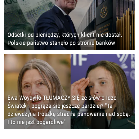
Odsetki od pieniędzy, których klient nie dostał.
Polskie państwo stanęło po stronie banków
Ewa Woydyłło TŁUMACZY SIĘ ze słów o Idze
Świątek i pogrąża się jeszcze bardziej? "Ta
dziewczyna troszkę straciła panowanie nad sobą.
I to nie jest pogardliwe"