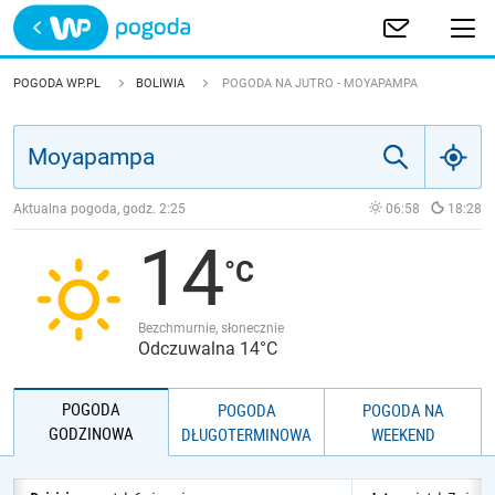
Trwa ładowanie
POLSKA
POGODA WP.PL
BOLIWIA
POGODA NA JUTRO - MOYAPAMPA
EUROPA
ŚWIAT
Aktualna pogoda, godz.
2:25
06:58
18:28
14
JAKOŚĆ POWIETRZA
Bezchmurnie, słonecznie
Odczuwalna 14°C
POGODA
POGODA
POGODA NA
GODZINOWA
DŁUGOTERMINOWA
WEEKEND