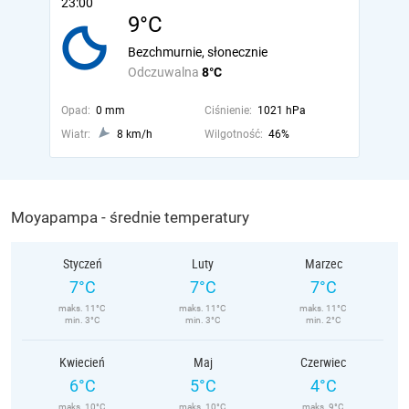
23:00
9°C
Bezchmurnie, słonecznie
Odczuwalna
8°C
Opad:
0 mm
Ciśnienie:
1021 hPa
Wiatr:
8 km/h
Wilgotność:
46%
Moyapampa - średnie temperatury
Styczeń
Luty
Marzec
7°C
7°C
7°C
maks. 11°C
maks. 11°C
maks. 11°C
min. 3°C
min. 3°C
min. 2°C
Kwiecień
Maj
Czerwiec
6°C
5°C
4°C
maks. 10°C
maks. 10°C
maks. 9°C