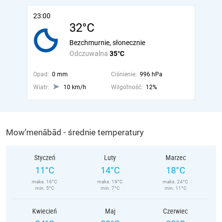
23:00
32°C
Bezchmurnie, słonecznie
Odczuwalna
35°C
Opad:
0 mm
Ciśnienie:
996 hPa
Wiatr:
10 km/h
Wilgotność:
12%
Mow’menābād - średnie temperatury
Styczeń
Luty
Marzec
11°C
14°C
18°C
maks. 16°C
maks. 19°C
maks. 24°C
min. 5°C
min. 7°C
min. 11°C
Kwiecień
Maj
Czerwiec