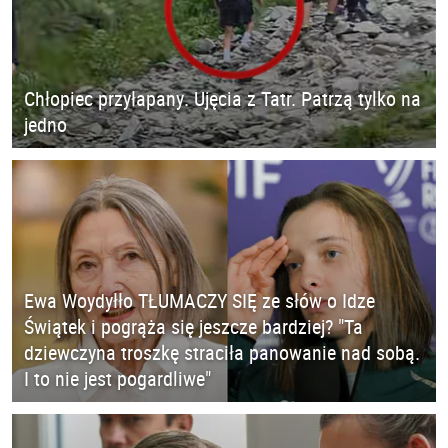
Chłopiec przyłapany. Ujęcia z Tatr. Patrzą tylko na
jedno
Ewa Woydyłło TŁUMACZY SIĘ ze słów o Idze
Świątek i pogrąża się jeszcze bardziej? "Ta
dziewczyna troszkę straciła panowanie nad sobą.
I to nie jest pogardliwe"