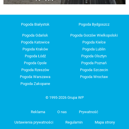
Pogoda Białystok
Pogoda Bydgoszcz
Pogoda Gdańsk
Pogoda Gorzów Wielkopolski
Pogoda Katowice
Pogoda Kielce
Pogoda Kraków
Pogoda Lublin
Pogoda Łódź
Pogoda Olsztyn
Pogoda Opole
Pogoda Poznań
Pogoda Rzeszów
Pogoda Szczecin
Pogoda Warszawa
Pogoda Wrocław
Pogoda Zakopane
© 1995-2026 Grupa WP
Reklama
O nas
Prywatność
Ustawienia prywatności
Regulamin
Mapa strony