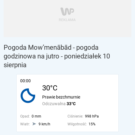
Pogoda Mow’menābād - pogoda
godzinowa na jutro
- poniedziałek 10
sierpnia
00:00
30°C
Prawie bezchmurnie
Odczuwalna
33°C
Opad:
0 mm
Ciśnienie:
998 hPa
Wiatr:
9 km/h
Wilgotność:
15%