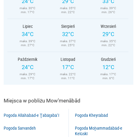
24°C
29°C
33°C
maks. 30°C
maks. 35°C
maks. 39°C
min. 17°C
min. 22°C
min. 26°C
Lipiec
Sierpień
Wrzesień
34°C
32°C
29°C
maks. 39°C
maks. 37°C
maks. 35°C
min. 27°C
min. 25°C
min. 22°C
Październik
Listopad
Grudzień
24°C
17°C
12°C
maks. 29°C
maks. 22°C
maks. 17°C
min. 17°C
min. 11°C
min. 6°C
Miejsca w pobliżu Mow’menābād
Pogoda Allāhābād-e Ţabāţabā’ī
Pogoda Kheyrābād
Pogoda Sarvandeh
Pogoda Moḩammadābād-e
Kelūskī