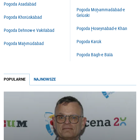
Pogoda Asadābād
Pogoda Moḩammadābād-e
Gelūskī
Pogoda Khorūskābād
Pogoda Ḩoseynābād-e Khān
Pogoda Dehnow-e Vakīlābād
Pogoda Karūk
Pogoda Maḩmūdābād
Pogoda Bāgh-e Bālā
POPULARNE
NAJNOWSZE