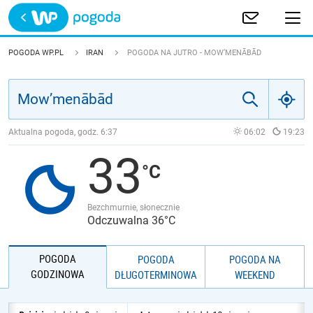
Trwa ładowanie
POLSKA
POGODA WP.PL
IRAN
POGODA NA JUTRO - MOW’MENĀBĀD
EUROPA
ŚWIAT
Aktualna pogoda, godz.
6:37
06:02
19:23
33
JAKOŚĆ POWIETRZA
Bezchmurnie, słonecznie
Odczuwalna 36°C
POGODA
POGODA
POGODA NA
GODZINOWA
DŁUGOTERMINOWA
WEEKEND