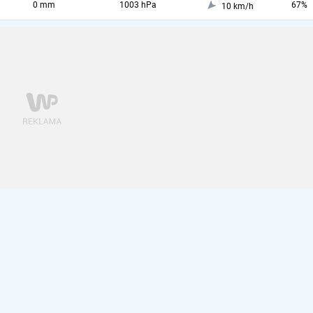
0 mm
1003 hPa
67%
10 km/h