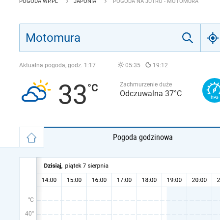
POGODA WP.PL
JAPONIA
POGODA NA JUTRO - MOTOMURA
Aktualna pogoda, godz.
1:17
05:35
19:12
33
Zachmurzenie duże
Odczuwalna 37°C
Pogoda godzinowa
°C
40°