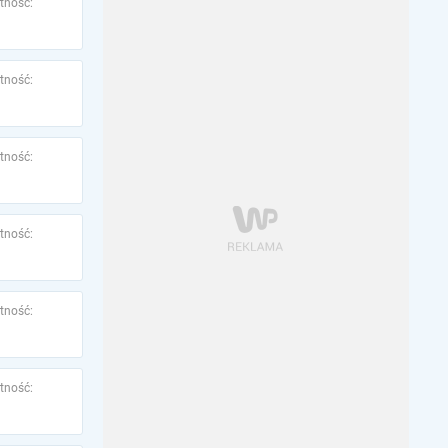
tność:
tność:
tność:
tność:
tność:
tność: