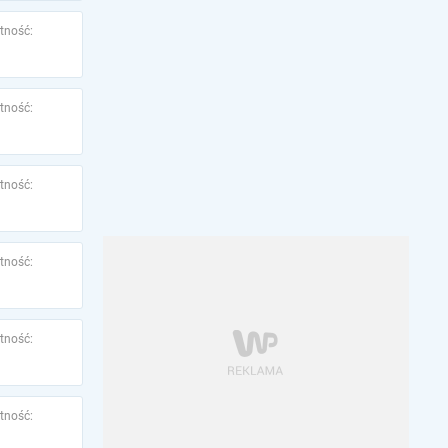
tność:
tność:
tność:
tność:
tność:
tność: