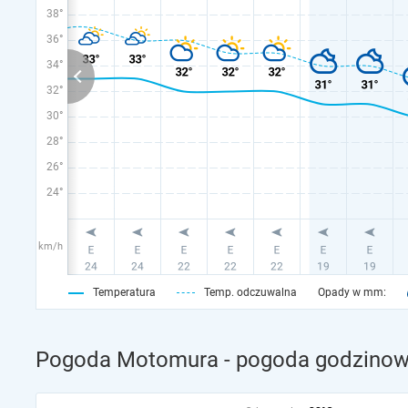
38°
36°
34°
32°
30°
28°
26°
24°
km/h
Temperatura
Temp. odczuwalna
Opady w mm:
Pogoda Motomura - pogoda godzinowa