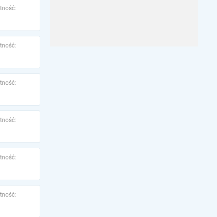
tność:
tność:
tność:
tność:
tność:
tność: