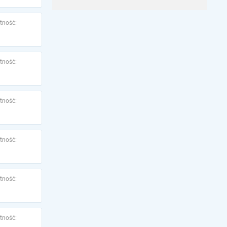
tność:
tność:
tność:
tność:
tność:
tność: