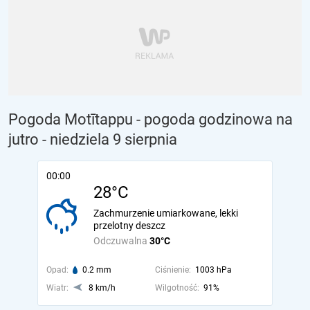
Pogoda Motītappu - pogoda godzinowa na
jutro
- niedziela 9 sierpnia
00:00
28°C
Zachmurzenie umiarkowane, lekki
przelotny deszcz
Odczuwalna
30°C
Opad:
0.2 mm
Ciśnienie:
1003 hPa
Wiatr:
8 km/h
Wilgotność:
91%