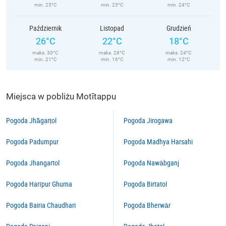
min. 25°C
min. 25°C
min. 24°C
Październik
Listopad
Grudzień
26°C
22°C
18°C
maks. 30°C
maks. 28°C
maks. 24°C
min. 21°C
min. 16°C
min. 12°C
Miejsca w pobliżu Motītappu
Pogoda Jhā̃garṭol
Pogoda Jirogawa
Pogoda Padumpur
Pogoda Madhya Harsahi
Pogoda Jhangartol
Pogoda Nawābganj
Pogoda Harīpur Ghurna
Pogoda Birtatol
Pogoda Bairia Chaudhari
Pogoda Bherwār