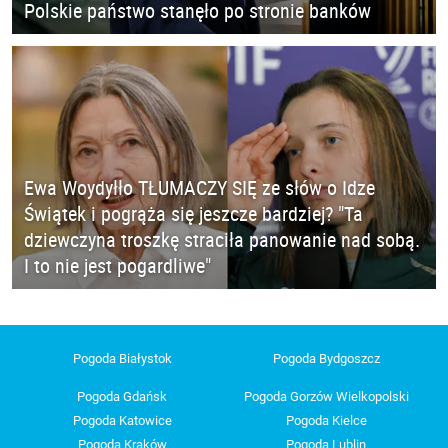
Polskie państwo stanęło po stronie banków
Ewa Woydyłło TŁUMACZY SIĘ ze słów o Idze
Świątek i pogrąża się jeszcze bardziej? "Ta
dziewczyna troszkę straciła panowanie nad sobą.
I to nie jest pogardliwe"
Pogoda Białystok
Pogoda Bydgoszcz
Pogoda Gdańsk
Pogoda Gorzów Wielkopolski
Pogoda Katowice
Pogoda Kielce
Pogoda Kraków
Pogoda Lublin