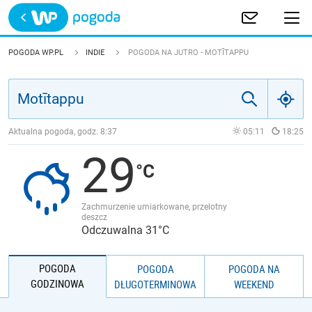
Trwa ładowanie
POLSKA
POGODA WP.PL
INDIE
POGODA NA JUTRO - MOTĪTAPPU
EUROPA
ŚWIAT
Aktualna pogoda, godz.
8:37
05:11
18:25
29
JAKOŚĆ POWIETRZA
Zachmurzenie umiarkowane, przelotny
deszcz
Odczuwalna 31°C
POGODA
POGODA
POGODA NA
GODZINOWA
DŁUGOTERMINOWA
WEEKEND