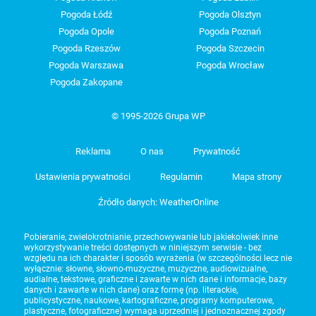
Pogoda Łódź
Pogoda Olsztyn
Pogoda Opole
Pogoda Poznań
Pogoda Rzeszów
Pogoda Szczecin
Pogoda Warszawa
Pogoda Wrocław
Pogoda Zakopane
© 1995-2026 Grupa WP
Reklama
O nas
Prywatność
Ustawienia prywatności
Regulamin
Mapa strony
Źródło danych: WeatherOnline
Pobieranie, zwielokrotnianie, przechowywanie lub jakiekolwiek inne
wykorzystywanie treści dostępnych w niniejszym serwisie - bez
względu na ich charakter i sposób wyrażenia (w szczególności lecz nie
wyłącznie: słowne, słowno-muzyczne, muzyczne, audiowizualne,
audialne, tekstowe, graficzne i zawarte w nich dane i informacje, bazy
danych i zawarte w nich dane) oraz formę (np. literackie,
publicystyczne, naukowe, kartograficzne, programy komputerowe,
plastyczne, fotograficzne) wymaga uprzedniej i jednoznacznej zgody