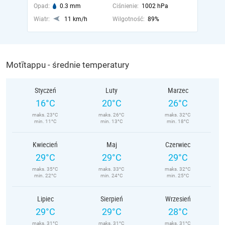
Opad:
0.3 mm
Ciśnienie:
1002 hPa
Wiatr:
11 km/h
Wilgotność:
89%
Motītappu - średnie temperatury
Styczeń
Luty
Marzec
16°C
20°C
26°C
maks. 23°C
maks. 26°C
maks. 32°C
min. 11°C
min. 13°C
min. 18°C
Kwiecień
Maj
Czerwiec
29°C
29°C
29°C
maks. 35°C
maks. 33°C
maks. 32°C
min. 22°C
min. 24°C
min. 25°C
Lipiec
Sierpień
Wrzesień
29°C
29°C
28°C
maks. 31°C
maks. 31°C
maks. 31°C