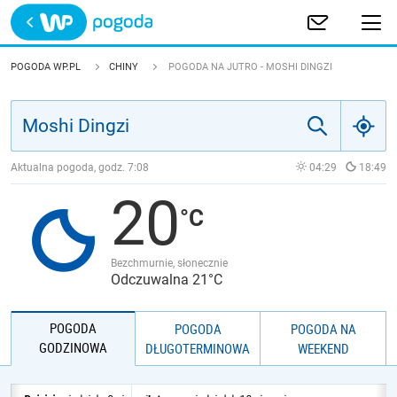
Trwa ładowanie
POLSKA
POGODA WP.PL
CHINY
POGODA NA JUTRO - MOSHI DINGZI
EUROPA
ŚWIAT
Aktualna pogoda, godz.
7:08
04:29
18:49
20
JAKOŚĆ POWIETRZA
Bezchmurnie, słonecznie
Odczuwalna 21°C
POGODA
POGODA
POGODA NA
GODZINOWA
DŁUGOTERMINOWA
WEEKEND