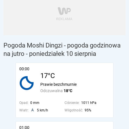
Pogoda Moshi Dingzi - pogoda godzinowa
na jutro
- poniedziałek 10 sierpnia
00:00
17°C
Prawie bezchmurnie
Odczuwalna
18°C
Opad:
0 mm
Ciśnienie:
1011 hPa
Wiatr:
5 km/h
Wilgotność:
95%
01:00