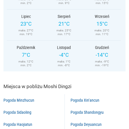
min. 2°C
min. 9°C
min. 15°C
Lipiec
Sierpień
Wrzesień
23°C
21°C
15°C
maks. 27°C
maks. 25°C
maks. 20°C
min. 19°C
min. 17°C
min. 11°C
Październik
Listopad
Grudzień
7°C
-4°C
-14°C
maks. 12°C
maks. 1°C
maks. -9°C
min. 2°C
min. -8°C
min. -19°C
Miejsca w pobliżu Moshi Dingzi
Pogoda Minzhucun
Pogoda Xin’ancun
Pogoda Sidaoling
Pogoda Shandongyu
Pogoda Haojiatun
Pogoda Deyuancun