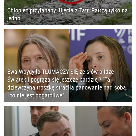
Chłopiec przyłapany. Ujęcia z Tatr. Patrzą tylko na
jedno
Ewa Woydyłło TŁUMACZY SIĘ ze słów o Idze
Świątek i pogrąża się jeszcze bardziej? "Ta
dziewczyna troszkę straciła panowanie nad sobą.
I to nie jest pogardliwe"