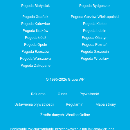
Pogoda Białystok
Pogoda Bydgoszcz
Pogoda Gdańsk
Pogoda Gorzów Wielkopolski
Pogoda Katowice
Pogoda Kielce
Pogoda Kraków
Pogoda Lublin
Pogoda Łódź
Pogoda Olsztyn
Pogoda Opole
Pogoda Poznań
Pogoda Rzeszów
Pogoda Szczecin
Pogoda Warszawa
Pogoda Wrocław
Pogoda Zakopane
© 1995-2026 Grupa WP
Reklama
O nas
Prywatność
Ustawienia prywatności
Regulamin
Mapa strony
Źródło danych: WeatherOnline
Pobieranie, zwielokrotnianie, przechowywanie lub jakiekolwiek inne