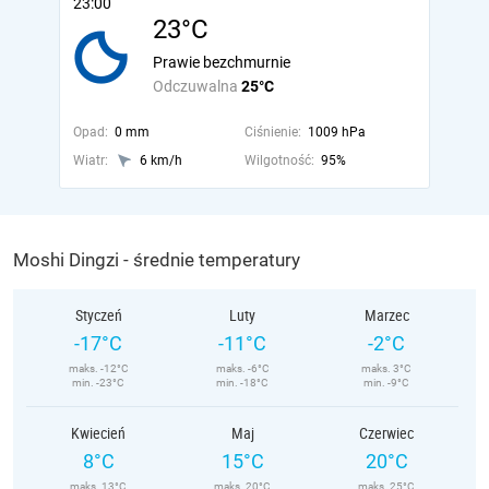
23:00
23°C
Prawie bezchmurnie
Odczuwalna
25°C
Opad:
0 mm
Ciśnienie:
1009 hPa
Wiatr:
6 km/h
Wilgotność:
95%
Moshi Dingzi - średnie temperatury
Styczeń
Luty
Marzec
-17°C
-11°C
-2°C
maks. -12°C
maks. -6°C
maks. 3°C
min. -23°C
min. -18°C
min. -9°C
Kwiecień
Maj
Czerwiec
8°C
15°C
20°C
maks. 13°C
maks. 20°C
maks. 25°C