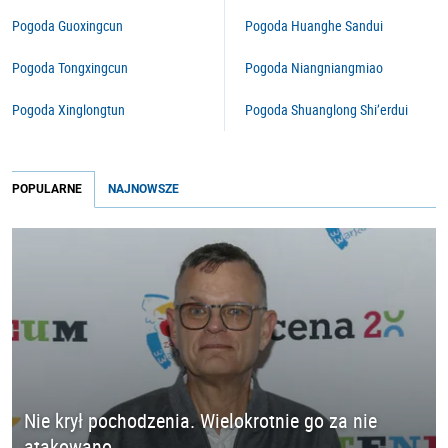
Pogoda Guoxingcun
Pogoda Huanghe Sandui
Pogoda Tongxingcun
Pogoda Niangniangmiao
Pogoda Xinglongtun
Pogoda Shuanglong Shi’erdui
POPULARNE
NAJNOWSZE
Nie krył pochodzenia. Wielokrotnie go za nie
atakowano