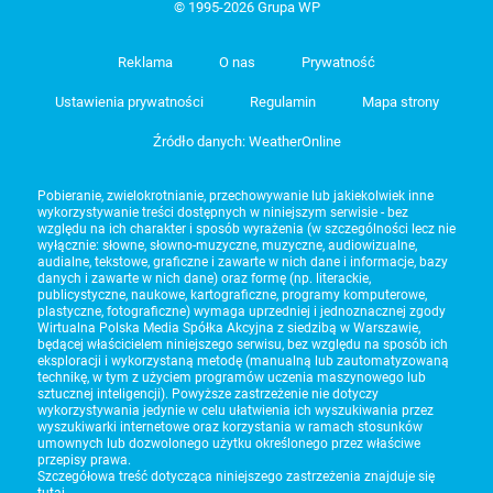
© 1995-2026 Grupa WP
Reklama
O nas
Prywatność
Ustawienia prywatności
Regulamin
Mapa strony
Źródło danych: WeatherOnline
Pobieranie, zwielokrotnianie, przechowywanie lub jakiekolwiek inne
wykorzystywanie treści dostępnych w niniejszym serwisie - bez
względu na ich charakter i sposób wyrażenia (w szczególności lecz nie
wyłącznie: słowne, słowno-muzyczne, muzyczne, audiowizualne,
audialne, tekstowe, graficzne i zawarte w nich dane i informacje, bazy
danych i zawarte w nich dane) oraz formę (np. literackie,
publicystyczne, naukowe, kartograficzne, programy komputerowe,
plastyczne, fotograficzne) wymaga uprzedniej i jednoznacznej zgody
Wirtualna Polska Media Spółka Akcyjna z siedzibą w Warszawie,
będącej właścicielem niniejszego serwisu, bez względu na sposób ich
eksploracji i wykorzystaną metodę (manualną lub zautomatyzowaną
technikę, w tym z użyciem programów uczenia maszynowego lub
sztucznej inteligencji). Powyższe zastrzeżenie nie dotyczy
wykorzystywania jedynie w celu ułatwienia ich wyszukiwania przez
wyszukiwarki internetowe oraz korzystania w ramach stosunków
umownych lub dozwolonego użytku określonego przez właściwe
przepisy prawa.
Szczegółowa treść dotycząca niniejszego zastrzeżenia znajduje się
tutaj
.