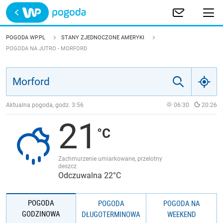
Trwa ładowanie
POLSKA
POGODA WP.PL
STANY ZJEDNOCZONE AMERYKI
POGODA NA JUTRO - MORFORD
EUROPA
ŚWIAT
Aktualna pogoda, godz.
3:56
06:30
20:26
JAKOŚĆ POWIETRZA
21
Zachmurzenie umiarkowane, przelotny
deszcz
Odczuwalna 22°C
POGODA
POGODA
POGODA NA
GODZINOWA
DŁUGOTERMINOWA
WEEKEND