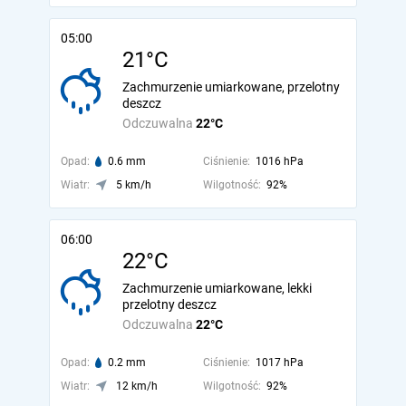
05:00
21°C
Zachmurzenie umiarkowane, przelotny
deszcz
Odczuwalna
22°C
Opad:
0.6 mm
Ciśnienie:
1016 hPa
Wiatr:
5 km/h
Wilgotność:
92%
06:00
22°C
Zachmurzenie umiarkowane, lekki
przelotny deszcz
Odczuwalna
22°C
Opad:
0.2 mm
Ciśnienie:
1017 hPa
Wiatr:
12 km/h
Wilgotność:
92%