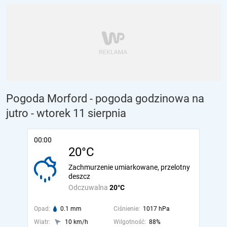
Pogoda Morford - pogoda godzinowa na
jutro
- wtorek 11 sierpnia
00:00
20°C
Zachmurzenie umiarkowane, przelotny
deszcz
Odczuwalna
20°C
Opad:
0.1 mm
Ciśnienie:
1017 hPa
Wiatr:
10 km/h
Wilgotność:
88%