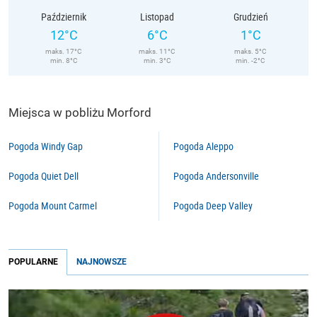
Październik
Listopad
Grudzień
12°C
6°C
1°C
maks. 17°C
maks. 11°C
maks. 5°C
min. 8°C
min. 3°C
min. -2°C
Miejsca w pobliżu Morford
Pogoda Windy Gap
Pogoda Aleppo
Pogoda Quiet Dell
Pogoda Andersonville
Pogoda Mount Carmel
Pogoda Deep Valley
POPULARNE
NAJNOWSZE