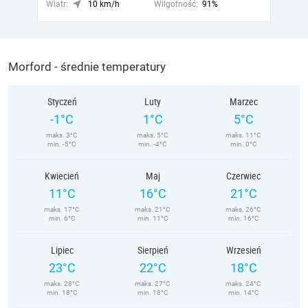
Wiatr:
10 km/h
Wilgotność:
91%
Morford - średnie temperatury
Styczeń
Luty
Marzec
-1°C
1°C
5°C
maks. 3°C
maks. 5°C
maks. 11°C
min. -5°C
min. -4°C
min. 0°C
Kwiecień
Maj
Czerwiec
11°C
16°C
21°C
maks. 17°C
maks. 21°C
maks. 26°C
min. 6°C
min. 11°C
min. 16°C
Lipiec
Sierpień
Wrzesień
23°C
22°C
18°C
maks. 28°C
maks. 27°C
maks. 24°C
min. 18°C
min. 18°C
min. 14°C