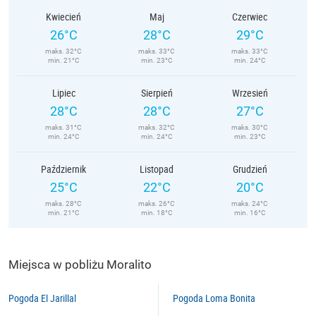
Kwiecień
Maj
Czerwiec
26°C
28°C
29°C
maks. 32°C
maks. 33°C
maks. 33°C
min. 21°C
min. 23°C
min. 24°C
Lipiec
Sierpień
Wrzesień
28°C
28°C
27°C
maks. 31°C
maks. 32°C
maks. 30°C
min. 24°C
min. 24°C
min. 23°C
Październik
Listopad
Grudzień
25°C
22°C
20°C
maks. 28°C
maks. 26°C
maks. 24°C
min. 21°C
min. 18°C
min. 16°C
Miejsca w pobliżu Moralito
Pogoda El Jarillal
Pogoda Loma Bonita