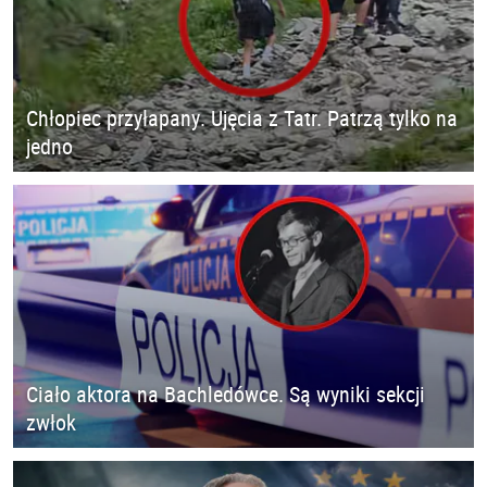
Chłopiec przyłapany. Ujęcia z Tatr. Patrzą tylko na
jedno
Ciało aktora na Bachledówce. Są wyniki sekcji
zwłok