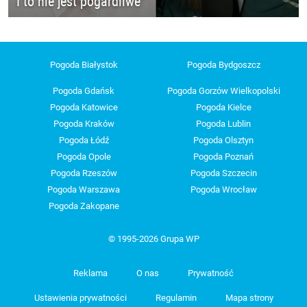
I to nie jest pogardliwe"
Pogoda Białystok
Pogoda Bydgoszcz
Pogoda Gdańsk
Pogoda Gorzów Wielkopolski
Pogoda Katowice
Pogoda Kielce
Pogoda Kraków
Pogoda Lublin
Pogoda Łódź
Pogoda Olsztyn
Pogoda Opole
Pogoda Poznań
Pogoda Rzeszów
Pogoda Szczecin
Pogoda Warszawa
Pogoda Wrocław
Pogoda Zakopane
© 1995-2026 Grupa WP
Reklama
O nas
Prywatność
Ustawienia prywatności
Regulamin
Mapa strony