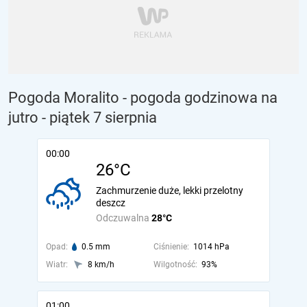
Pogoda Moralito - pogoda godzinowa na
jutro
- piątek 7 sierpnia
00:00
26°C
Zachmurzenie duże, lekki przelotny
deszcz
Odczuwalna
28°C
Opad:
0.5 mm
Ciśnienie:
1014 hPa
Wiatr:
8 km/h
Wilgotność:
93%
01:00