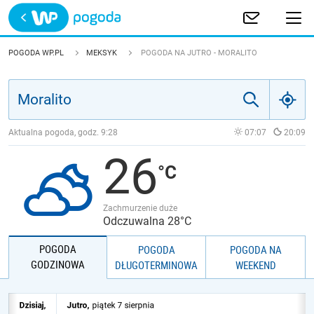
Trwa ładowanie
POLSKA
POGODA WP.PL
MEKSYK
POGODA NA JUTRO - MORALITO
EUROPA
ŚWIAT
Aktualna pogoda, godz.
9:28
07:07
20:09
26
JAKOŚĆ POWIETRZA
Zachmurzenie duże
Odczuwalna 28°C
POGODA
POGODA
POGODA NA
GODZINOWA
DŁUGOTERMINOWA
WEEKEND